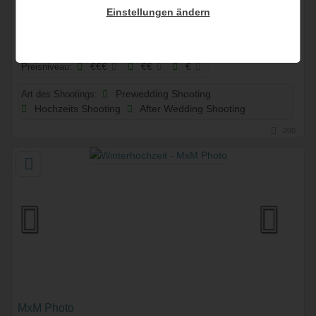
Einstellungen ändern
Emotional, unkonventionell und aufregend
1200 Wien, Wien, Österreich
Preisniveau:
€€€
€€
€
Art des Shootings:
Prewedding Shooting
Hochzeits Shooting
After Wedding Shooting
200
MxM Photo