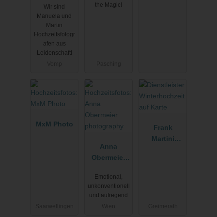
the Magic!
Wir sind
Manuela und
Martin
Hochzeitsfotogr
afen aus
Leidenschaft!
Vomp
Pasching
MxM Photo
Frank
Martini
Anna
Photograph
Obermeier
y
photograph
Emotional,
y
unkonventionell
und aufregend
Saarwellingen
Wien
Greimerath