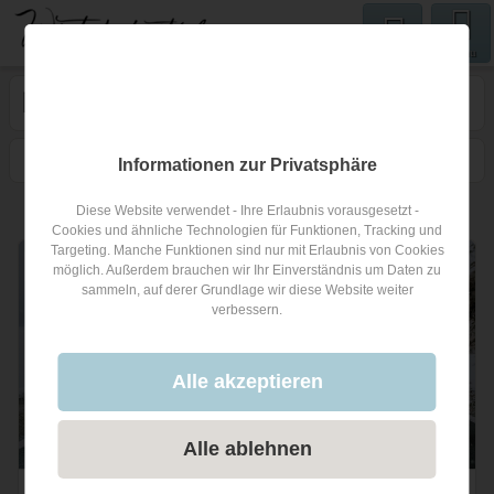
Menu
Hochzeitsfotograf
in ...
0
Filtern
Karte
Nähe
Sortieren
Informationen zur Privatsphäre
Diese Website verwendet - Ihre Erlaubnis vorausgesetzt -
12
Hochzeitsfotografen
Cookies und ähnliche Technologien für Funktionen, Tracking und
Targeting. Manche Funktionen sind nur mit Erlaubnis von Cookies
möglich. Außerdem brauchen wir Ihr Einverständnis um Daten zu
sammeln, auf derer Grundlage wir diese Website weiter
verbessern.
Alle akzeptieren
Alle ablehnen
Anna Obermeier photography