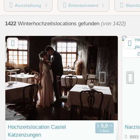
Umgebung
Kirche
Standesamt
nächstes H
Ausstattung
Entertainment
Stando
1422
Winterhochzeitslocations
gefunden
(von 1422)
Hochzeitslocation Castel
Narzis
2 Bew.
Katzenzungen
8993 