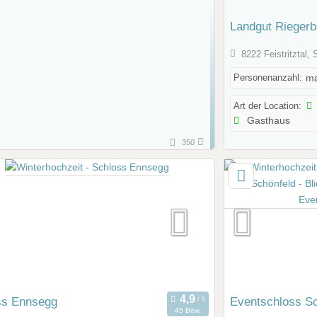
Landgut Riegerb
8222 Feistritztal,
Personenanzahl:
ma
Art der Location:
Gasthaus
350
ss Ennsegg
Eventschloss Sc
45 Bew.