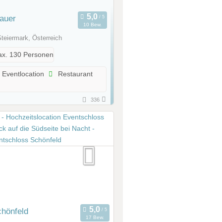
auer
10 Bew.
 Steiermark, Österreich
x. 130 Personen
Eventlocation
Restaurant
336
hönfeld
17 Bew.