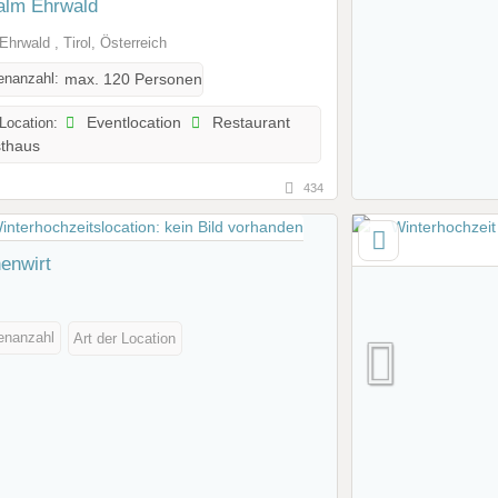
lm Ehrwald
Ehrwald , Tirol, Österreich
enanzahl:
max. 120 Personen
 Location:
Eventlocation
Restaurant
thaus
434
enwirt
enanzahl
Art der Location