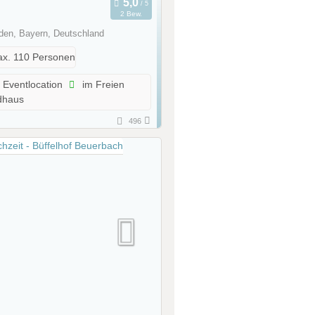
2 Bew.
den, Bayern, Deutschland
x. 110 Personen
Eventlocation
im Freien
dhaus
496