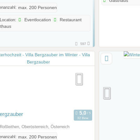
Gasthaus
enanzahl:
max. 200 Personen
 Location:
Eventlocation
Restaurant
thaus
597
Bergzauber
32 Bew.
Roßleithen, Oberösterreich, Österreich
enanzahl:
max. 200 Personen