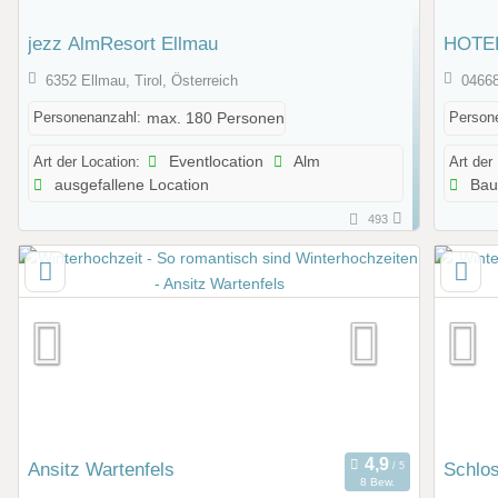
jezz AlmResort Ellmau
HOTEL
6352 Ellmau, Tirol, Österreich
04668
Personenanzahl:
Person
max. 180 Personen
Art der Location:
Eventlocation
Alm
Art der
ausgefallene Location
Bau
493
Ansitz Wartenfels
Schlos
8 Bew.