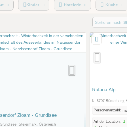
otel
Bewirtung
rt
Kinder
Hotelerie
Küche
Sortieren nach
S
Rufana Alp
6707 Bürserberg, V
Personenanzahl:
ma
sendorf Zloam - Grundlsee
Art der Location:
Grundlsee, Steiermark, Österreich