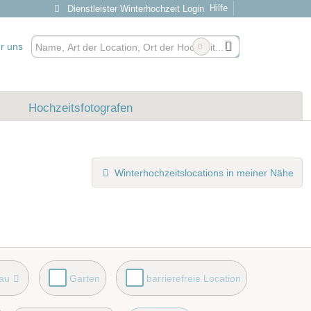
Hilfe
Dienstleister Winterhochzeit Login
r uns
Hochzeitsfotografen
Winterhochzeitslocations in meiner Nähe
eau
Garten
barrierefreie Location