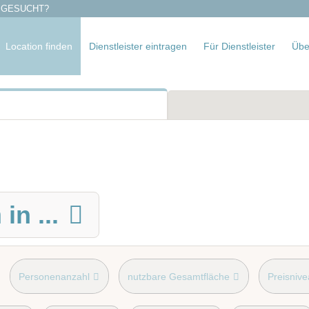
 GESUCHT?
Location finden
Dienstleister eintragen
Für Dienstleister
Übe
n
in ...
Personenanzahl
nutzbare Gesamtfläche
Preisniv