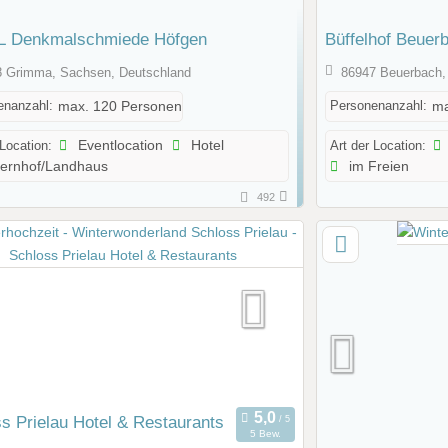
 Denkmalschmiede Höfgen
Büffelhof Beuer
 Grimma, Sachsen, Deutschland
86947 Beuerbach,
enanzahl:
Personenanzahl:
max. 120 Personen
ma
 Location:
Eventlocation
Hotel
Art der Location:
ernhof/Landhaus
im Freien
492
s Prielau Hotel & Restaurants
5 Bew.