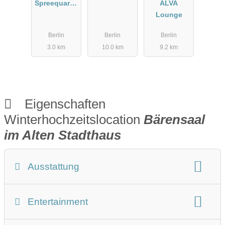
Spreequartie
ALVA
r
Lounge
Berlin
Berlin
Berlin
3.0 km
10.0 km
9.2 km
Eigenschaften
Winterhochzeitslocation
Bärensaal
im Alten Stadthaus
Ausstattung
Winterhochzeit Beschreibung
Entertainment
Art der Location:
Eventlocation
Geeignet für