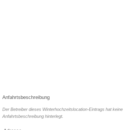
geschlossene Gesellschaft
Zusatzgebühren bei externem Catering
barrierefreie Location
Platz für Sektempfang
Platz für Agape
letzte Renovierung
Video
Broschüre
Video der Location
Facebook
instagram
Perfekte Jahreszeit
Helikopterlandeplatz
Candybar
Fotobox
weitere Unterlagen
Anfahrtsbeschreibung
Der Betreiber dieses Winterhochzeitslocation-Eintrags hat keine
Anfahrtsbeschreibung hinterlegt.