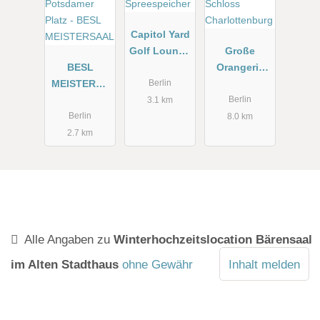
Capitol Yard
Golf Lounge
Große
BESL
im
Orangerie
MEISTERSA
Spreespeich
Schloss
Berlin
AL
er
Charlottenb
Berlin
3.1 km
urg
Berlin
8.0 km
2.7 km
Alle Angaben zu
Winterhochzeitslocation Bärensaal
im Alten Stadthaus
ohne Gewähr
Inhalt melden