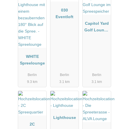
030
Eventloft
Capitol Yard
Golf Lounge
im
Spreespeich
er
WHITE
Spreelounge
Berlin
Berlin
Berlin
9.3 km
3.1 km
3.1 km
Lighthouse
2C