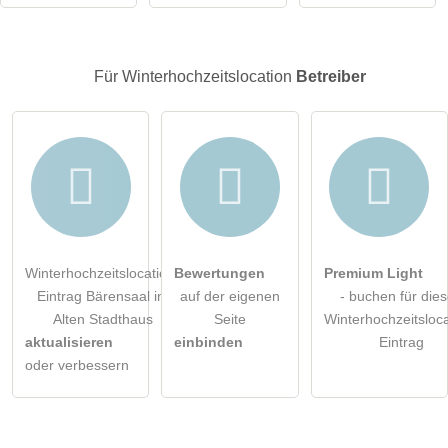
Hinweis:
Bitte beachten Sie, öffentliche Fragen sind
für alle
Besucher sichtbar
.
Klicken Sie hier um eine
individuelle Frage
an den
Für Winterhochzeitslocation
Betreiber
Winterhochzeitslocation-Eintrag zu stellen
.
Winterhochzeitslocation-
Bewertungen
Premium Light
Eintrag Bärensaal im
auf der eigenen
- buchen für die
Alten Stadthaus
Seite
Winterhochzeitsloca
aktualisieren
einbinden
Eintrag
oder verbessern