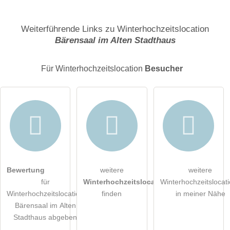
Name
Weiterführende Links zu Winterhochzeitslocation
Bärensaal im Alten Stadthaus
E-Mail-Adresse (wird nicht veröffentlicht)
Für Winterhochzeitslocation
Besucher
Hiermit akzeptiere ich die
AGB
.
Bewertung
weitere
weitere
für
Winterhochzeitslocations
Winterhochzeitslocat
Die
Datenschutzerklärung
habe ich zur Kenntnis genommen.
Winterhochzeitslocation
finden
in meiner Nähe
Bärensaal im Alten
öffentliche Frage stellen
Abbrechen
Stadthaus abgeben