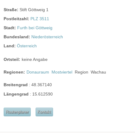
Hunde erlaubt
Rauchen:
nur im Freien
Straße:
Stift Göttweig 1
Wintergarten
Terrasse
Garten
Postleitzahl:
PLZ 3511
Festzelt
Weinkeller
Bar
Stadt:
Furth bei Göttweig
mögliche Tischformate:
Bundesland:
Niederösterreich
Einzeltische rund
Einzeltische eckig
Tafel
Land:
Österreich
U-Form
Ortsteil:
keine Angabe
Hussen:
nicht vorhanden
Regionen:
Donauraum
Mostviertel
Region
Wachau
geschlossene Gesellschaft
barrierefreie Location
Platz für Sektempfang
Breitengrad
:
48.367140
Längengrad
:
15.612590
Platz für Agape
letzte Renovierung:
01.01.2016
Video
Routenplaner
Kontakt
Broschüre
Video der Location
Facebook
instagram
Perfekte Jahreszeit