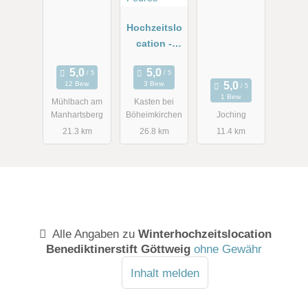
am
of
Manhartsber
Hochzeitslo
g
cation -
Hotel -
Eventrestaur
12 Bew.
3 Bew.
ant - Pedros
1 Bew.
Mühlbach am
Kasten bei
Manhartsberg
Böheimkirchen
Joching
21.3 km
26.8 km
11.4 km
Alle Angaben zu
Winterhochzeitslocation
Benediktinerstift Göttweig
ohne Gewähr
Inhalt melden