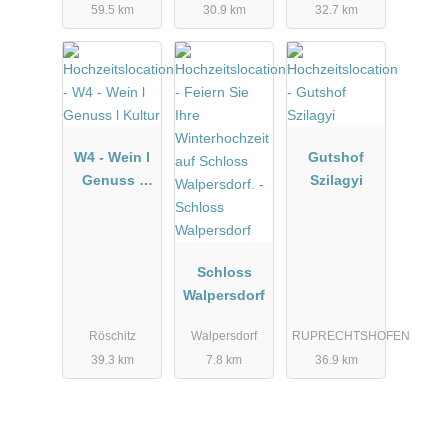
59.5 km
30.9 km
32.7 km
W4 - Wein l
Gutshof
Genuss l
Szilagyi
Kultur
Schloss
Walpersdorf
Röschitz
Walpersdorf
RUPRECHTSHOFEN
39.3 km
7.8 km
36.9 km