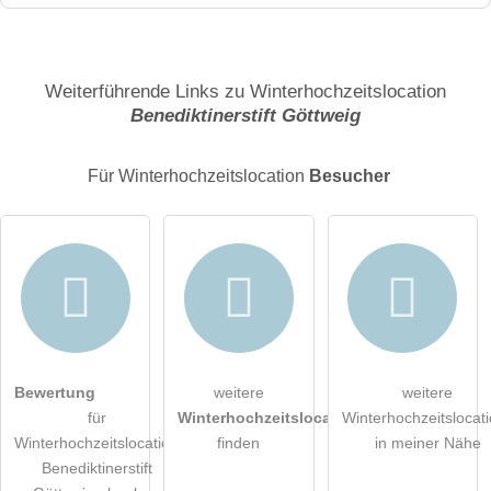
Name
Weiterführende Links zu Winterhochzeitslocation
Benediktinerstift Göttweig
E-Mail-Adresse (wird nicht veröffentlicht)
Für Winterhochzeitslocation
Besucher
Hiermit akzeptiere ich die
AGB
.
Bewertung
weitere
weitere
für
Winterhochzeitslocations
Winterhochzeitslocat
Die
Datenschutzerklärung
habe ich zur Kenntnis genommen.
Winterhochzeitslocation
finden
in meiner Nähe
Benediktinerstift
öffentliche Frage stellen
Abbrechen