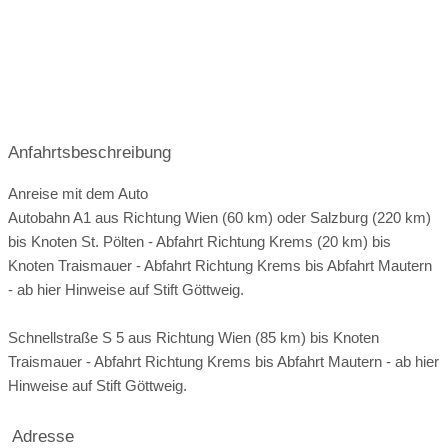
Gerne nehmen wir auch Rücksicht auf Gäste mit
Öffnungszeiten für Hochzeitsfeier:
Lebensmittelunverträglichkeiten.
ganztags geöffnet
Zusatzgebühren bei externem Catering:
ganztags geöffnet
Externes Catering ist in den Räumlichkeiten des
Restaurant nicht möglich.
ganztags geöffnet
Anfahrtsbeschreibung
ganztags geöffnet
Anreise mit dem Auto
ganztags geöffnet
Autobahn A1 aus Richtung Wien (60 km) oder Salzburg (220 km)
bis Knoten St. Pölten - Abfahrt Richtung Krems (20 km) bis
ganztags geöffnet
Knoten Traismauer - Abfahrt Richtung Krems bis Abfahrt Mautern
ganztags geöffnet
- ab hier Hinweise auf Stift Göttweig.
ganztags geöffnet
Schnellstraße S 5 aus Richtung Wien (85 km) bis Knoten
Traismauer - Abfahrt Richtung Krems bis Abfahrt Mautern - ab hier
Hinweise auf Stift Göttweig.
Angaben zur Sperrstunde:
02:00 Uhr Musikende
03:00 Uhr Sperrstunde
Adresse