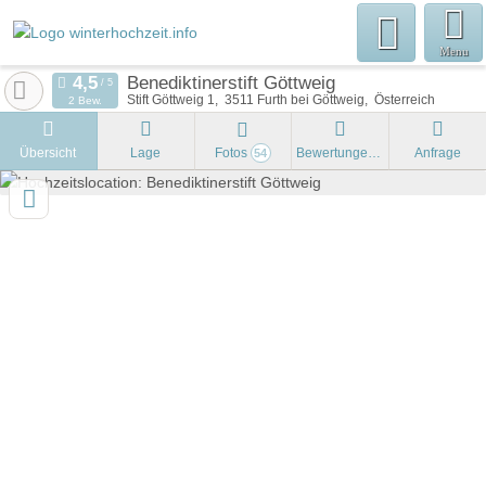
Menu
Benediktinerstift Göttweig
Stift Göttweig 1
3511
Furth bei Göttweig
Österreich
2 Bew.
Übersicht
Lage
Fotos
Bewertungen
Anfrage
54