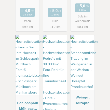
1 Bew.
15 Bew.
1 Bew.
Sulz im
Wien
Tulln
Wienerwald
59.5 km
31.7 km
50.4 km
Weingut
Schlosspark
Holzapfel
Mühlbach
Prandtauerh