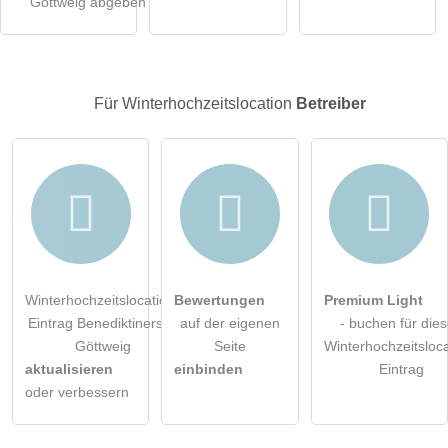
Göttweig abgeben
Hinweis:
Bitte beachten Sie, öffentliche Fragen sind
für alle
Besucher sichtbar
.
Klicken Sie hier um eine
individuelle Frage
an den
Für Winterhochzeitslocation
Betreiber
Winterhochzeitslocation-Eintrag zu stellen
.
Winterhochzeitslocation-
Bewertungen
Premium Light
Eintrag Benediktinerstift
auf der eigenen
- buchen für die
Göttweig
Seite
Winterhochzeitsloca
aktualisieren
einbinden
Eintrag
oder verbessern