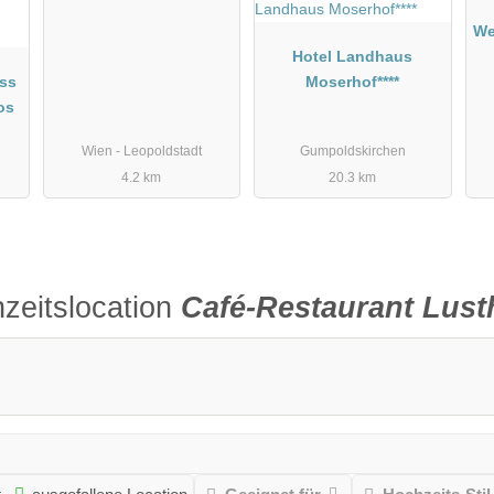
We
Hotel Landhaus
oss
Moserhof****
os
Wien - Leopoldstadt
Gumpoldskirchen
4.2 km
20.3 km
zeitslocation
Café-Restaurant Lus