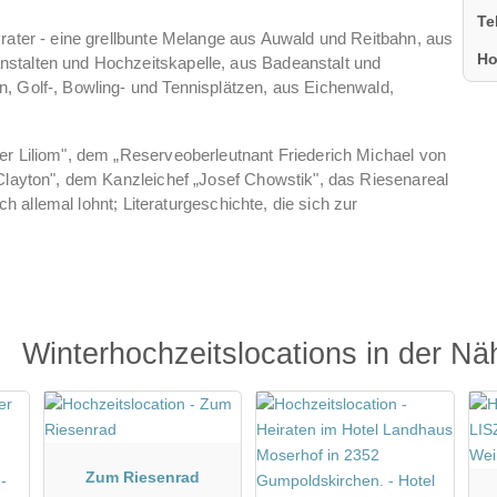
Te
rater - eine grellbunte Melange aus Auwald und Reitbahn, aus
Ho
stalten und Hochzeitskapelle, aus Badeanstalt und
 Golf-, Bowling- und Tennisplätzen, aus Eichenwald,
r Liliom", dem „Reserveoberleutnant Friederich Michael von
Clayton", dem Kanzleichef „Josef Chowstik", das Riesenareal
ch allemal lohnt; Literaturgeschichte, die sich zur
inem Fragenden den Prater: „Ist es ein Park? Nein! Ist es eine
! Eine Lustanstalt? Nein! - Was denn? Alles dies
Winterhochzeitslocations in der Nä
Zum Riesenrad