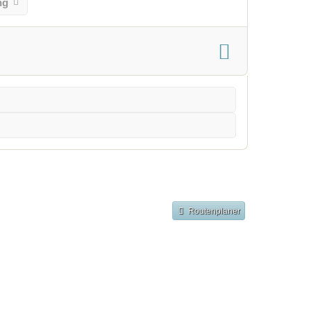
ng
Routenplaner