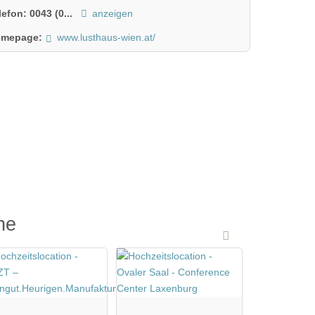
lefon:
0043 (0...
anzeigen
mepage:
www.lusthaus-wien.at/
he