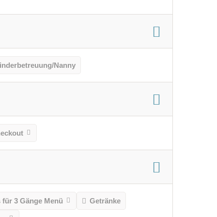
inderbetreuung/Nanny
heckout
s für 3 Gänge Menü
Getränke