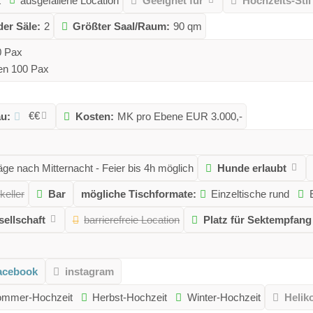
t
ausgefallene Location
Geeignet für
Hochzeits-Stil
der Säle:
2
Größter Saal/Raum:
90 qm
0 Pax
nen 100 Pax
€€
au:
Kosten:
MK pro Ebene EUR 3.000,-
ge nach Mitternacht - Feier bis 4h möglich
Hunde erlaubt
keller
Bar
mögliche Tischformate:
Einzeltische rund
ellschaft
barrierefreie Location
Platz für Sektempfang
acebook
instagram
mmer-Hochzeit
Herbst-Hochzeit
Winter-Hochzeit
Helik