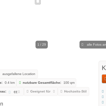
1 / 29
alle Fotos a
K
ausgefallene Location
e:
0.4 km
nutzbare Gesamtfläche:
100 qm
eau:
Geeignet für
Hochzeits-Stil
€€
on