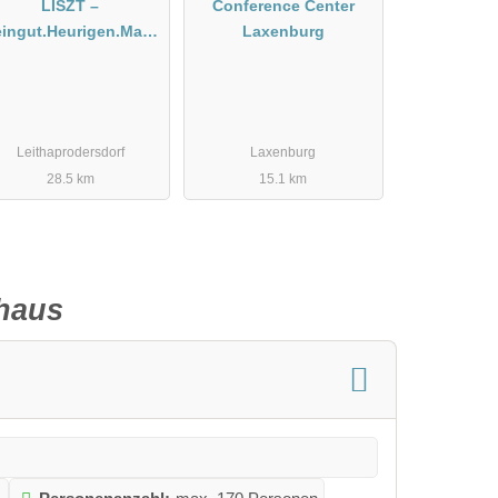
LISZT –
Conference Center
ingut.Heurigen.Manu
Laxenburg
faktur
Leithaprodersdorf
Laxenburg
28.5 km
15.1 km
thaus