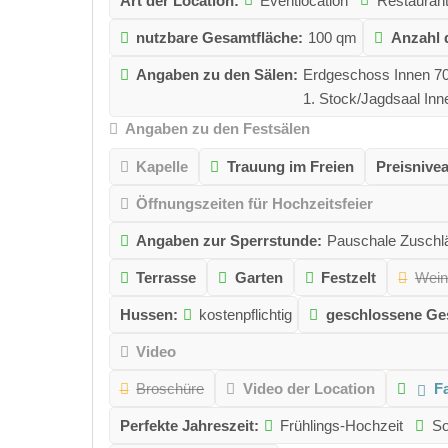
Art der Location:
Eventlocation
Restauran
nutzbare Gesamtfläche:
100 qm
Anzahl 
Angaben zu den Sälen:
Erdgeschoss Innen 7
1. Stock/Jagdsaal In
Angaben zu den Festsälen
Kapelle
Trauung im Freien
Preisnive
Öffnungszeiten für Hochzeitsfeier
Angaben zur Sperrstunde:
Pauschale Zuschlä
Terrasse
Garten
Festzelt
Wein
Hussen:
kostenpflichtig
geschlossene Ges
Video
Broschüre
Video der Location
F
Perfekte Jahreszeit:
Frühlings-Hochzeit
So