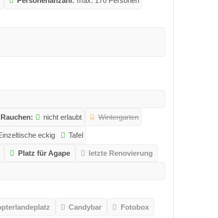
Personenanzahl:
max. 170 Personen
Rauchen:
nicht erlaubt
Wintergarten
Einzeltische eckig
Tafel
Platz für Agape
letzte Renovierung
opterlandeplatz
Candybar
Fotobox