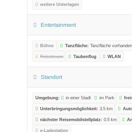
weitere Unterlagen
Entertainment
Bühne
Tanzfläche:
Tanzfläche vorhande
Reisstreuen
Taubenflug
WLAN
Standort
Umgebung:
in einer Stadt
im Park
fre
Unterbringungsmöglichkeit:
3.5 km
Auto
nächster Reisemobilstellplatz:
0.5 km
An
e-Ladestation