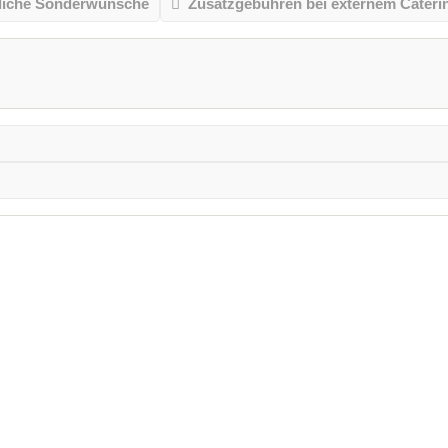
liche Sonderwünsche
Zusatzgebühren bei externem Cateri