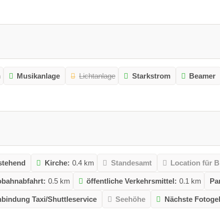
n
Musikanlage
Lichtanlage
Starkstrom
Beamer
istehend
Kirche:
0.4 km
Standesamt
Location für 
bahnabfahrt:
0.5 km
öffentliche Verkehrsmittel:
0.1 km
Pa
bindung Taxi/Shuttleservice
Seehöhe
Nächste Fotogel