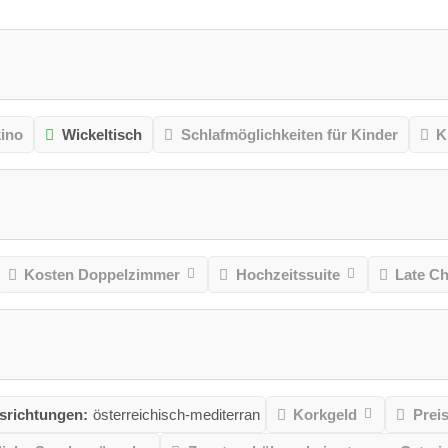
kino
Wickeltisch
Schlafmöglichkeiten für Kinder
K
Kosten Doppelzimmer
Hochzeitssuite
Late C
richtungen:
österreichisch-mediterran
Korkgeld
Prei