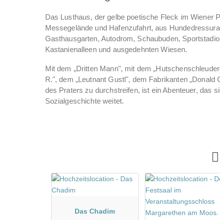
Das Lusthaus, der gelbe poetische Fleck im Wiener P
Messegelände und Hafenzufahrt, aus Hundedressuran
Gasthausgarten, Autodrom, Schaubuden, Sportstadion,
Kastanienalleen und ausgedehnten Wiesen.
Mit dem „Dritten Mann", mit dem „Hutschenschleudere
R.", dem „Leutnant Gustl", dem Fabrikanten „Donald 
des Praters zu durchstreifen, ist ein Abenteuer, das si
Sozialgeschichte weitet.
Im Lusthaus Stammgast, beschreibt Adalbert Stifter e
Wiese? Nein! Ist es ein Garten? Nein! Ein Wald? Nein
zusammengenommen!"
Das Chadim