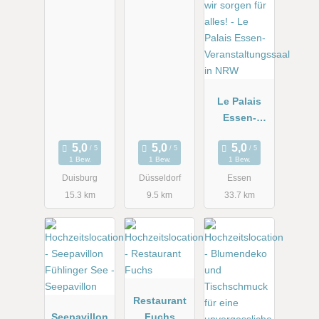
Le Palais
Essen-
Veranstaltun
gssaal in
1 Bew.
1 Bew.
1 Bew.
NRW
Duisburg
Düsseldorf
Essen
15.3 km
9.5 km
33.7 km
Restaurant
Seepavillon
Fuchs