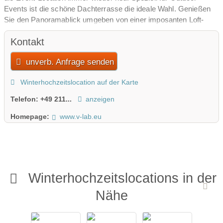
Events ist die schöne Dachterrasse die ideale Wahl. Genießen
Sie den Panoramablick umgeben von einer imposanten Loft-
Kulisse!
Kontakt
Feiern Sie Ihr Event in legerer, von Design geprägter
unverb. Anfrage senden
Atmosphäre. In der großzügig geschnittenen Location können
Sie Ihren Freigeist Regie führen lassen. Das V-Lab enthüllt auf
Winterhochzeitslocation auf der Karte
ca. 420m² plus Dachterrasse eine Partylocation, die
ihresgleichen sucht. Zudem ist das V-Lab eine Location der
Telefon:
+49 211...
anzeigen
kurzen Wege. Das V-Lab profitiert von seiner direkten Anbindung
an die A52 und A57 und der optimalen Erreichbarkeit mit den
Homepage:
www.v-lab.eu
öffentlichen Verkehrsmitteln.
Winterhochzeitslocations in der
Nähe