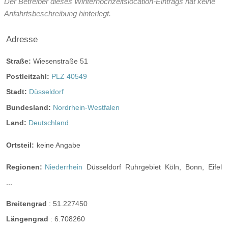
Der Betreiber dieses Winterhochzeitslocation-Eintrags hat keine
Video
Anfahrtsbeschreibung hinterlegt.
Broschüre
Video der Location
Facebook
Adresse
instagram
Perfekte Jahreszeit
Straße:
Wiesenstraße 51
Helikopterlandeplatz
Candybar
Fotobox
Postleitzahl:
PLZ 40549
weitere Unterlagen
Stadt:
Düsseldorf
Bundesland:
Nordrhein-Westfalen
Land:
Deutschland
Ortsteil:
keine Angabe
Regionen:
Niederrhein
Düsseldorf
Ruhrgebiet
Köln,
Bonn,
Eifel
...
Breitengrad
:
51.227450
Längengrad
:
6.708260