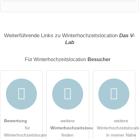
Vorname
Name
Weiterführende Links zu Winterhochzeitslocation
Das V-
Lab
E-Mail-Adresse (wird nicht veröffentlicht)
Für Winterhochzeitslocation
Besucher
Hiermit akzeptiere ich die
AGB
.
Bewertung
weitere
weitere
für
Winterhochzeitslocations
Winterhochzeitslocat
Die
Datenschutzerklärung
habe ich zur Kenntnis genommen.
Winterhochzeitslocation
finden
in meiner Nähe