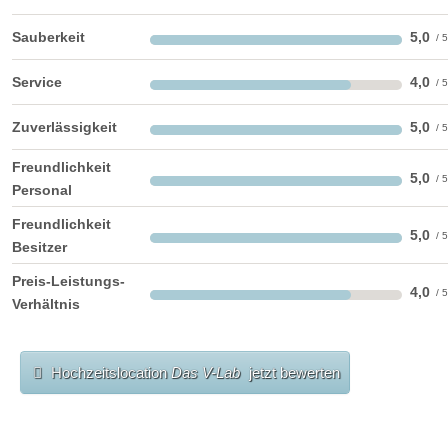
Sauberkeit
5,0
Service
4,0
Zuverlässigkeit
5,0
Freundlichkeit
5,0
Personal
Freundlichkeit
5,0
Besitzer
Preis-Leistungs-
4,0
Verhältnis
Hochzeitslocation
Das V-Lab
jetzt bewerten