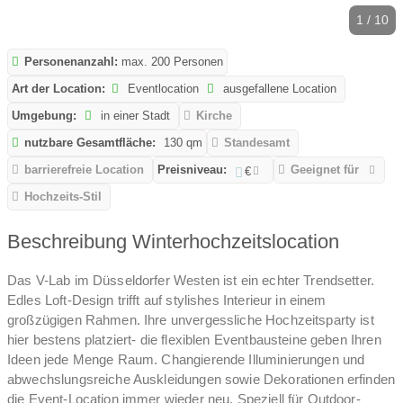
1 / 10
Personenanzahl:
max. 200 Personen
Art der Location:
Eventlocation
ausgefallene Location
Umgebung:
in einer Stadt
Kirche
nutzbare Gesamtfläche:
130 qm
Standesamt
barrierefreie Location
Preisniveau:
Geeignet für
€
Hochzeits-Stil
Beschreibung Winterhochzeitslocation
Das V-Lab im Düsseldorfer Westen ist ein echter Trendsetter.
Edles Loft-Design trifft auf stylishes Interieur in einem
großzügigen Rahmen. Ihre unvergessliche Hochzeitsparty ist
hier bestens platziert- die flexiblen Eventbausteine geben Ihren
Ideen jede Menge Raum. Changierende Illuminierungen und
abwechslungsreiche Auskleidungen sowie Dekorationen erfinden
die Event-Location immer wieder neu. Speziell für Outdoor-