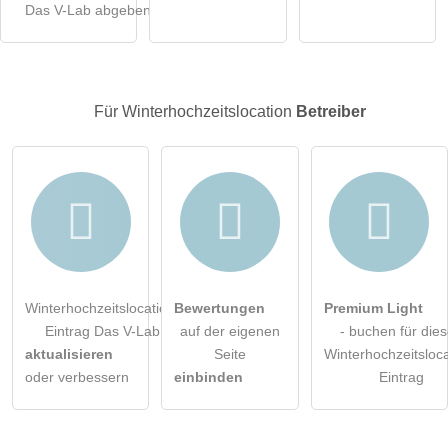
Das V-Lab abgeben
öffentliche Frage stellen
Abbrechen
Hinweis:
Bitte beachten Sie, öffentliche Fragen sind
für alle
Besucher sichtbar
.
Für Winterhochzeitslocation
Betreiber
Klicken Sie hier um eine
individuelle Frage
an den
Winterhochzeitslocation-Eintrag zu stellen
.
Winterhochzeitslocation-
Bewertungen
Premium Light
Eintrag Das V-Lab
auf der eigenen
- buchen für die
aktualisieren
Seite
Winterhochzeitsloca
oder verbessern
einbinden
Eintrag