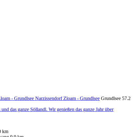
Narzissendorf Zloam - Grundlsee
Grundlsee
57.2
0 km
wang
9.9 km