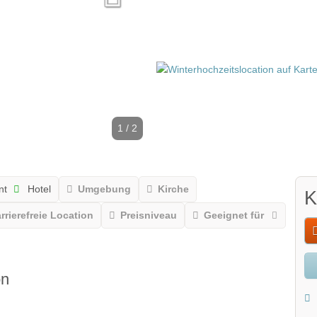
1 / 2
nt
Hotel
Umgebung
Kirche
K
rrierefreie Location
Preisniveau
Geeignet für
on