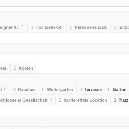
eignet für
Hochzeits-Stil
Personenanzahl
nutz
veau
Kosten
t
Rauchen
Wintergarten
Terrasse
Garten
schlossene Gesellschaft
barrierefreie Location
Platz