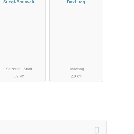
Stiegl-Brauwelt
DaxLueg
Salzburg - Stadt
Hallwang
5.9 km
2.0 km