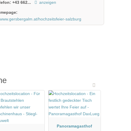
lefon:
+43 662...
anzeigen
mepage:
www.gersbergalm.at/hochzeitsfeier-salzburg
he
Panoramagasthof