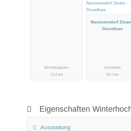
Narzissendorf Zloam
Grundlsee
Berchtesgaden
Grundlsee
21.6 km
59.1 km
Eigenschaften Winterhoch
Ausstattung