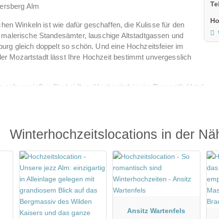
Te
Gersberg Alm
Ho
hen Winkeln ist wie dafür geschaffen, die Kulisse für den
 malerische Standesämter, lauschige Altstadtgassen und
rg gleich doppelt so schön. Und eine Hochzeitsfeier im
 Mozartstadt lässt Ihre Hochzeit bestimmt unvergesslich
nah: genießen Sie bei Ihrer Hochzeitsfeier im Romantik Hotel
ne eine lange Anreise in Kauf nehmen zu müssen. Die Wiesen
nenlicht, zarte Blüten zieren das Hochzeitsgedeck und die
n Sie die atemberaubende Kulisse des Hotels Die Gersberg Alm
Winterhochzeitslocations in der Nä
Ansitz Wartenfels