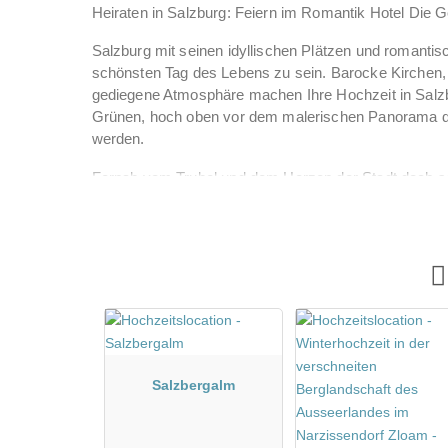
Heiraten in Salzburg: Feiern im Romantik Hotel Die 
Salzburg mit seinen idyllischen Plätzen und romantisc
schönsten Tag des Lebens zu sein. Barocke Kirchen,
gediegene Atmosphäre machen Ihre Hochzeit in Salzbu
Grünen, hoch oben vor dem malerischen Panorama der
werden.
Fernab vom Trubel und dem Herzen der Stadt doch so 
Die Gersberg Alm den Luxus, im Grünen zu feiern oh
wiegen sich sanft im Wind, Sektgläser funkeln im Son
Sonne strahlt mit Ihren Gästen um die Wette: Wähle
für Ihre Hochzeitsfeier in Salzburg.
Salzbergalm