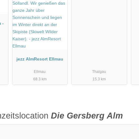
 -
jezz AlmResort Ellmau
Ellmau
Thalgau
68.3 km
15.3 km
zeitslocation
Die Gersberg Alm