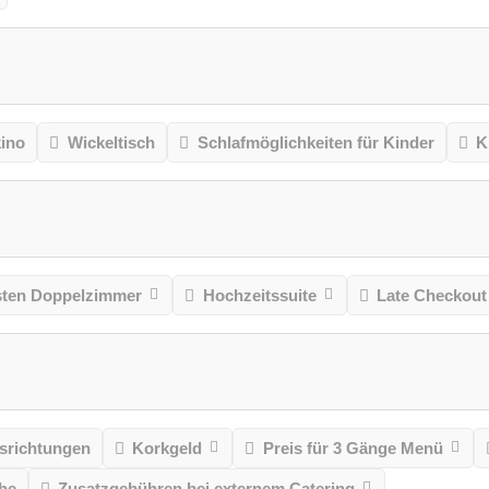
kino
Wickeltisch
Schlafmöglichkeiten für Kinder
K
ten Doppelzimmer
Hochzeitssuite
Late Checkout
richtungen
Korkgeld
Preis für 3 Gänge Menü
he
Zusatzgebühren bei externem Catering