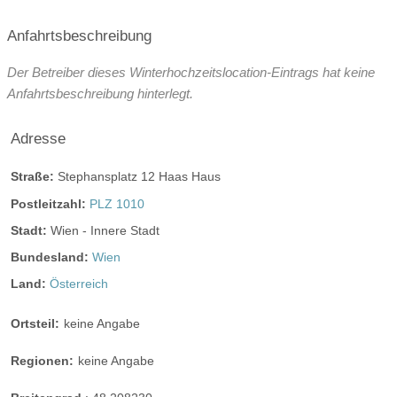
mögliche Tischformate:
Anfahrtsbeschreibung
Einzeltische rund
Einzeltische eckig
Tafel
Der Betreiber dieses Winterhochzeitslocation-Eintrags hat keine
U-Form
Anfahrtsbeschreibung hinterlegt.
Hussen
geschlossene Gesellschaft
Adresse
barrierefreie Location
Platz für Sektempfang
Platz für Agape
letzte Renovierung
Straße:
Stephansplatz 12 Haas Haus
Video
Postleitzahl:
PLZ 1010
Stadt:
Wien - Innere Stadt
Broschüre
Video der Location
Facebook
Bundesland:
Wien
instagram
Land:
Österreich
Perfekte Jahreszeit:
Frühlings-Hochzeit
Sommer-Hochzeit
Ortsteil:
keine Angabe
Herbst-Hochzeit
Winter-Hochzeit
Regionen:
keine Angabe
Helikopterlandeplatz
Candybar
Fotobox