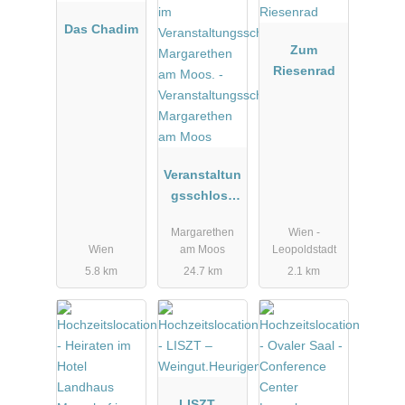
Das Chadim
Zum
Riesenrad
Veranstaltun
gsschloss
Margarethen
Margarethen
Wien -
am Moos
Wien
am Moos
Leopoldstadt
5.8 km
24.7 km
2.1 km
LISZT –