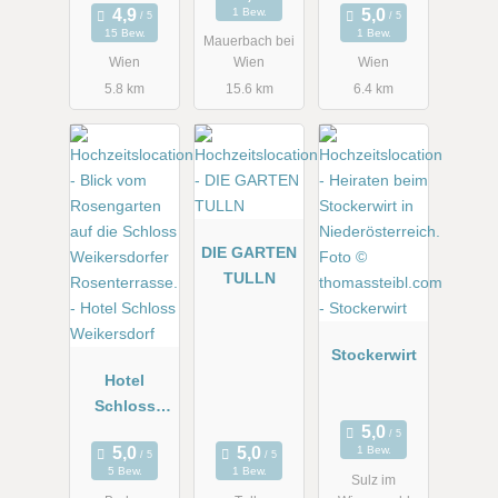
1 Bew.
Wilhelminen
15 Bew.
1 Bew.
Mauerbach bei
berg
Wien
Wien
Wien
5.8 km
15.6 km
6.4 km
DIE GARTEN
TULLN
Stockerwirt
Hotel
Schloss
Weikersdorf
1 Bew.
5 Bew.
1 Bew.
Sulz im