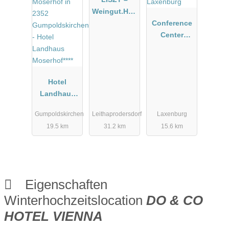
Weingut.Heu
rigen.Manuf
Conference
aktur
Center
Laxenburg
Hotel
Landhaus
Moserhof****
Gumpoldskirchen
Leithaprodersdorf
Laxenburg
19.5 km
31.2 km
15.6 km
Eigenschaften
Winterhochzeitslocation
DO & CO
HOTEL VIENNA