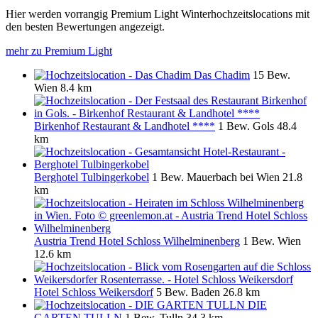
Hier werden vorrangig Premium Light Winterhochzeitslocations mit
den besten Bewertungen angezeigt.
mehr zu Premium Light
Das Chadim
15 Bew.
Wien
8.4 km
Birkenhof Restaurant & Landhotel ****
1 Bew.
Gols
48.4
km
Berghotel Tulbingerkobel
1 Bew.
Mauerbach bei Wien
21.8
km
Austria Trend Hotel Schloss Wilhelminenberg
1 Bew.
Wien
12.6 km
Hotel Schloss Weikersdorf
5 Bew.
Baden
26.8 km
DIE
GARTEN TULLN
1 Bew.
Tulln
34.3 km