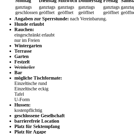
Montag
Dienstag
Mittwoch
Donnerstag
Freitag
Samst
ganztags
ganztags
ganztags
ganztags
ganztags
ganzta
geschlossen
geöffnet
geöffnet
geöffnet
geöffnet
geöffn
Angaben zur Sperrstunde:
nach Vereinbarung.
Hunde erlaubt
Rauchen:
eingeschränkt erlaubt
nur im Freien
Wintergarten
Terrasse
Garten
Festzelt
Weinkeller
Bar
mögliche Tischformate:
Einzeltische rund
Einzeltische eckig
Tafel
U-Form
Hussen:
kostenpflichtig
geschlossene Gesellschaft
barrierefreie Location
Platz für Sektempfang
Platz für Agape