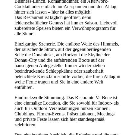
Business-Lunch, Romantikdinner, ein Afterwork-
Cocktail oder einfach nur Ausspannen und den Alltag
hinter sich lassen – hier ist alles möglich.
Das Restaurant ist täglich geöffnet, denn
leidenschaftlicher Genuss hat immer Saison. Liebevoll
zubereitete Speisen bieten ein Verwöhnprogramm für
alle Sinne!
Einzigartige Szenerie. Die endlose Weite des Himmels,
der rauschende Strom, auf der gegenüberliegenden
Seite die Donauinsel, am Horizont die Skyline der
Donau-City und die anfahrenden Boote auf der
hauseigenen Anlegestelle. Immer wieder ziehen
beeindruckende Schleppkähne oder zauberhaft
beleuchtete Kreuzfahrtschiffe vorbei, die Ihren Alltag in
weite Ferne tragen und Sie in eine andere Welt
entführen.
Eindrucksvolle Stimmung. Das Ristorante Va Bene ist
eine einmalige Location, die Sie sowohl für Indoor- als
auch für Outdoor-Veranstaltungen nutzen können:
Clubbings, Firmen-Events, Präsentationen, Meetings
und private Feste lassen sich hier standesgemäß
zelebrieren.
Den einzigartigen Ausblick, die Ruhelage und die gute