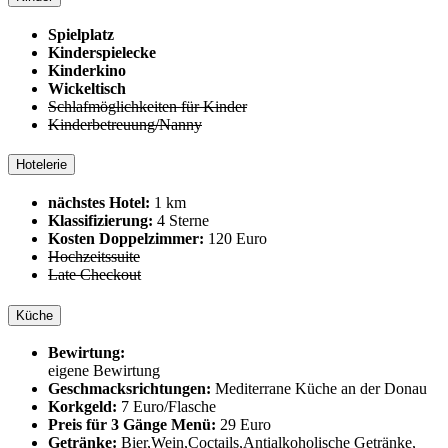
Spielplatz
Kinderspielecke
Kinderkino
Wickeltisch
Schlafmöglichkeiten für Kinder
Kinderbetreuung/Nanny
Hotelerie
nächstes Hotel:
1 km
Klassifizierung:
4 Sterne
Kosten Doppelzimmer:
120 Euro
Hochzeitssuite
Late Checkout
Küche
Bewirtung:
eigene Bewirtung
Geschmacksrichtungen:
Mediterrane Küche an der Donau
Korkgeld:
7 Euro/Flasche
Preis für 3 Gänge Menü:
29 Euro
Getränke:
Bier,Wein,Coctails,Antialkoholische Getränke,