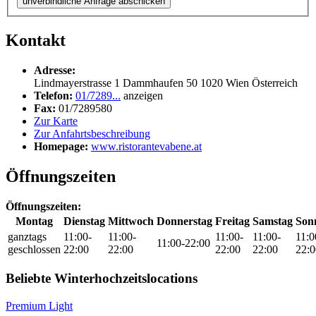
unverbindliche Anfrage abschicken
Kontakt
Adresse:
Lindmayerstrasse 1 Dammhaufen 50
1020
Wien
Österreich
Telefon:
01/7289...
anzeigen
Fax:
01/7289580
Zur Karte
Zur Anfahrtsbeschreibung
Homepage:
www.ristorantevabene.at
Öffnungszeiten
Öffnungszeiten:
Montag
Dienstag
Mittwoch
Donnerstag
Freitag
Samstag
Son
ganztags
11:00-
11:00-
11:00-
11:00-
11:0
11:00-22:00
geschlossen
22:00
22:00
22:00
22:00
22:0
Beliebte Winterhochzeitslocations
Premium Light