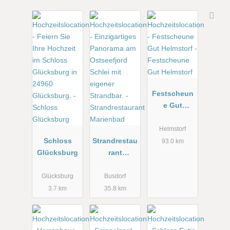
Festscheun
e Gut
Helmstorf
Helmstorf
Schloss
Strandrestau
93.0 km
Glücksburg
rant
Marienbad
Glücksburg
Busdorf
3.7 km
35.8 km