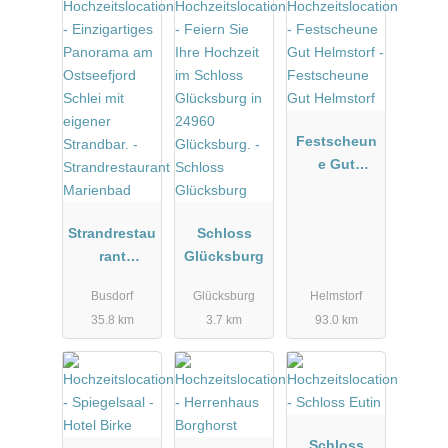
Festscheun
e Gut
Helmstorf
Strandrestau
Schloss
rant
Glücksburg
Marienbad
Busdorf
Glücksburg
Helmstorf
35.8 km
3.7 km
93.0 km
Schloss