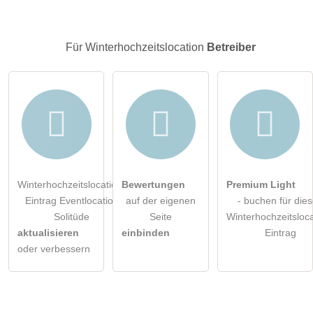
Besucher sichtbar
.
Klicken Sie hier um eine
individuelle Frage
an den
Für Winterhochzeitslocation
Betreiber
Winterhochzeitslocation-Eintrag zu stellen
.
Winterhochzeitslocation-
Bewertungen
Premium Light
Eintrag Eventlocation
auf der eigenen
- buchen für die
Solitüde
Seite
Winterhochzeitsloca
aktualisieren
einbinden
Eintrag
oder verbessern