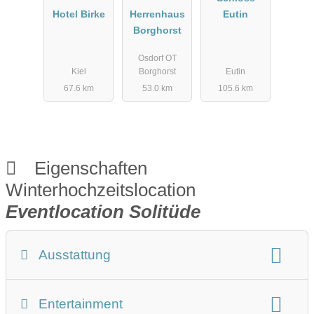
Hotel Birke
Herrenhaus
Eutin
Borghorst
Osdorf OT
Kiel
Borghorst
Eutin
67.6 km
53.0 km
105.6 km
Eigenschaften
Winterhochzeitslocation
Eventlocation Solitüde
Ausstattung
Winterhochzeit Beschreibung
Entertainment