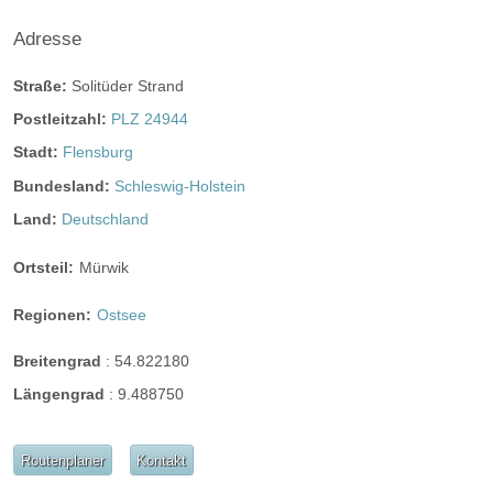
Hussen:
kostenpflichtig
Adresse
geschlossene Gesellschaft
Straße:
Solitüder Strand
barrierefreie Location
Platz für Sektempfang
Postleitzahl:
PLZ 24944
Platz für Agape
letzte Renovierung:
01.01.2018
Stadt:
Flensburg
Bundesland:
Schleswig-Holstein
Video
Land:
Deutschland
Broschüre
Video der Location
Facebook
Ortsteil:
Mürwik
instagram
Perfekte Jahreszeit:
Regionen:
Ostsee
Frühlings-Hochzeit
Sommer-Hochzeit
Breitengrad
:
54.822180
Herbst-Hochzeit
Winter-Hochzeit
Längengrad
:
9.488750
Helikopterlandeplatz
Candybar
Fotobox
weitere Unterlagen
Routenplaner
Kontakt