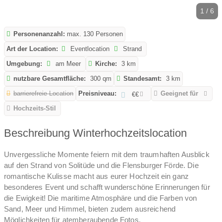
1 / 6
Personenanzahl:
max. 130 Personen
Art der Location:
Eventlocation
Strand
Umgebung:
am Meer
Kirche:
3 km
nutzbare Gesamtfläche:
300 qm
Standesamt:
3 km
barrierefreie Location
Preisniveau:
Geeignet für
€€
Hochzeits-Stil
Beschreibung Winterhochzeitslocation
Unvergessliche Momente feiern mit dem traumhaften Ausblick
auf den Strand von Solitüde und die Flensburger Förde. Die
romantische Kulisse macht aus eurer Hochzeit ein ganz
besonderes Event und schafft wunderschöne Erinnerungen für
die Ewigkeit! Die maritime Atmosphäre und die Farben von
Sand, Meer und Himmel, bieten zudem ausreichend
Möglichkeiten für atemberaubende Fotos.