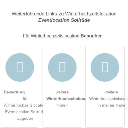
Name
Weiterführende Links zu Winterhochzeitslocation
Eventlocation Solitüde
E-Mail-Adresse (wird nicht veröffentlicht)
Für Winterhochzeitslocation
Besucher
Hiermit akzeptiere ich die
AGB
.
Bewertung
weitere
weitere
für
Winterhochzeitslocations
Winterhochzeitslocat
Die
Datenschutzerklärung
habe ich zur Kenntnis genommen.
Winterhochzeitslocation
finden
in meiner Nähe
Eventlocation Solitüde
öffentliche Frage stellen
Abbrechen
abgeben
Hinweis:
Bitte beachten Sie, öffentliche Fragen sind
für alle