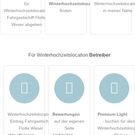
für
Winterhochzeitslocations
Winterhochzeitslocat
Die
Datenschutzerklärung
habe ich zur Kenntnis genommen.
Winterhochzeitslocation
finden
in meiner Nähe
Fahrgastschiff Flotte
öffentliche Frage stellen
Abbrechen
Weser abgeben
Hinweis:
Bitte beachten Sie, öffentliche Fragen sind
für alle
Besucher sichtbar
.
Klicken Sie hier um eine
individuelle Frage
an den
Für Winterhochzeitslocation
Betreiber
Winterhochzeitslocation-Eintrag zu stellen
.
Winterhochzeitslocation-
Bewertungen
Premium Light
Eintrag Fahrgastschiff
auf der eigenen
- buchen für die
Flotte Weser
Seite
Winterhochzeitsloca
aktualisieren
einbinden
Eintrag