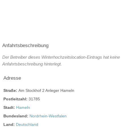
15:00-00:00
15:00-00:00
15:00-04:00
15:00-04:00
15:00-04:00
Anfahrtsbeschreibung
15:00-04:00
Der Betreiber dieses Winterhochzeitslocation-Eintrags hat keine
Anfahrtsbeschreibung hinterlegt.
Angaben zur Sperrstunde:
Adresse
Es gibt keine Sperrstunde, die Zeitvorgaben können
variieren
Straße:
Am Stockhof 2 Anleger Hameln
Hunde erlaubt
Postleitzahl:
31785
Stadt:
Hameln
Rauchen:
eingeschränkt erlaubt
nur im Freien
Bundesland:
Nordrhein-Westfalen
Wintergarten
Terrasse
Garten
Land:
Deutschland