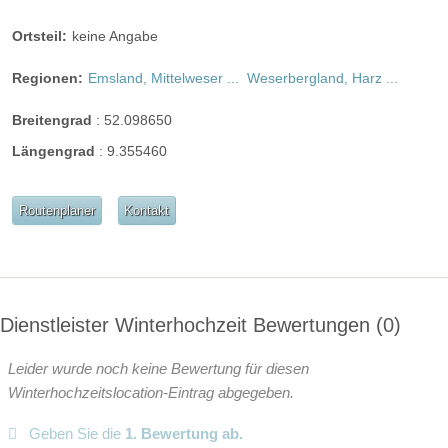
Festzelt
Weinkeller
Bar
Ortsteil:
keine Angabe
mögliche Tischformate:
Einzeltische rund
Einzeltische eckig
Tafel
Regionen:
Emsland, Mittelweser ...
Weserbergland, Harz ...
U-Form
Breitengrad
:
52.098650
Hussen:
kostenpflichtig
Längengrad
:
9.355460
geschlossene Gesellschaft
barrierefreie Location
Platz für Sektempfang
Routenplaner
Kontakt
Platz für Agape
letzte Renovierung
Video
Broschüre
Video der Location
Dienstleister Winterhochzeit Bewertungen
0
Facebook
instagram
Leider wurde noch keine Bewertung für diesen
Perfekte Jahreszeit
Helikopterlandeplatz
Winterhochzeitslocation-Eintrag abgegeben.
Candybar
Fotobox
weitere Unterlagen
Geben Sie die
1. Bewertung ab.