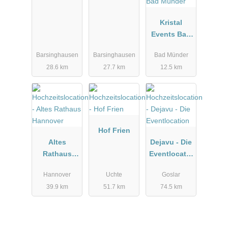
Kristal
Events Bad
Münder
Barsinghausen
Barsinghausen
Bad Münder
28.6 km
27.7 km
12.5 km
Hof Frien
Altes
Dejavu - Die
Rathaus
Eventlocatio
Hannover
n
Hannover
Uchte
Goslar
39.9 km
51.7 km
74.5 km