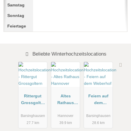
Beliebte Winterhochzeitslocations
Rittergut
Altes
Feiern auf
Grossgolter
Rathaus
dem
n
Hannover
Weberhof
Barsinghausen
Hannover
Barsinghausen
27.7 km
39.9 km
28.6 km