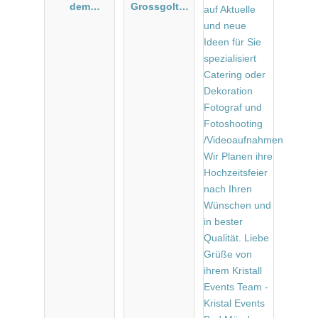
dem
Grossgolter
Weberhof
n