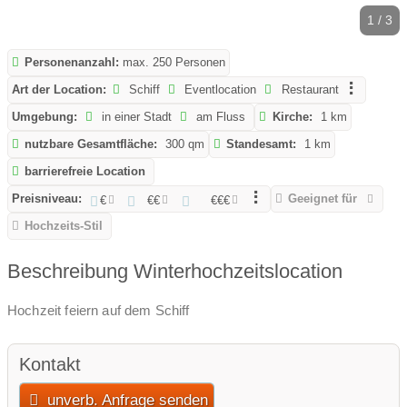
1 / 3
Personenanzahl:
max. 250 Personen
Art der Location:
Schiff
Eventlocation
Restaurant
Umgebung:
in einer Stadt
am Fluss
Kirche:
1 km
nutzbare Gesamtfläche:
300 qm
Standesamt:
1 km
barrierefreie Location
Preisniveau:
Geeignet für
€
€€
€€€
Hochzeits-Stil
Beschreibung Winterhochzeitslocation
Hochzeit feiern auf dem Schiff
Kontakt
unverb. Anfrage senden