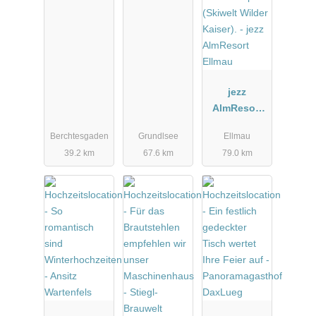
jezz
AlmResort
Ellmau
Berchtesgaden
Grundlsee
Ellmau
39.2 km
67.6 km
79.0 km