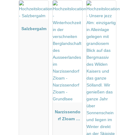
jede weitere Stunde: € 180,-
Gerne werden individuelle Wünsche erfüllt.
Voranmeldung erforderlich.
FAHRTRAUM Mattsee
Salzbergalm
Passauer Straße 30
5163 Mattsee Austria
Tel.: +43 (0)6217 592 32
office@fahrtraum.at
www.fahrtraum.at
Narzissendo
rf Zloam -
Grundlsee