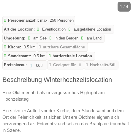
1 / 4
Personenanzahl:
max. 250 Personen
Art der Location:
Eventlocation
ausgefallene Location
Umgebung:
am See
in den Bergen
am Land
Kirche:
0.5 km
nutzbare Gesamtfläche
Standesamt:
0.5 km
barrierefreie Location
Preisniveau:
Geeignet für
Hochzeits-Stil
€€
Beschreibung Winterhochzeitslocation
Eine Oldtimerfahrt als unvergessliches Highlight am
Hochzeitstag
Ein stilvoller Auftritt vor der Kirche, dem Standesamt und dem
Ort der Feierlichkeit ist sicher. Unsere Oldtimer eignen sich
hervorragend als Fotomotiv und setzen das Brautpaar traumhaft
in Szene.