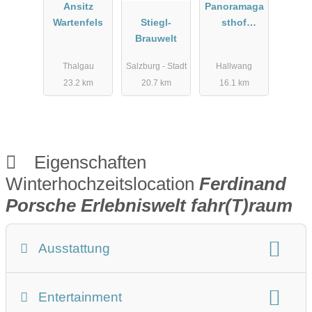
Ansitz
Panoramaga
Wartenfels
Stiegl-
sthof
Brauwelt
DaxLueg
Thalgau
Salzburg - Stadt
Hallwang
23.2 km
20.7 km
16.1 km
Eigenschaften
Winterhochzeitslocation
Ferdinand
Porsche Erlebniswelt fahr(T)raum
Ausstattung
Winterhochzeit Beschreibung
Entertainment
Art der Location: