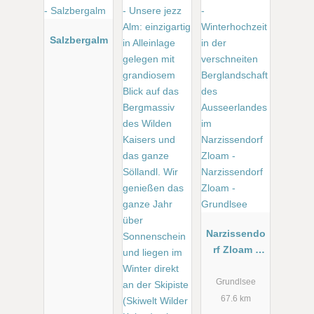
Salzbergalm
Narzissendo
rf Zloam -
Grundlsee
Grundlsee
67.6 km