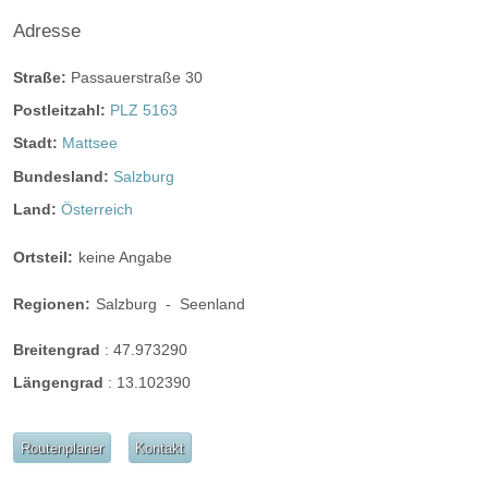
barrierefreie Location
Platz für Sektempfang
Adresse
Platz für Agape
letzte Renovierung:
01.06.2013
Straße:
Passauerstraße 30
Video
Postleitzahl:
PLZ 5163
Broschüre
Video der Location
Stadt:
Mattsee
Facebook
instagram
Bundesland:
Salzburg
Land:
Österreich
Perfekte Jahreszeit
Helikopterlandeplatz
Candybar
Fotobox
weitere Unterlagen
Ortsteil:
keine Angabe
Regionen:
Salzburg
-
Seenland
Breitengrad
:
47.973290
Längengrad
:
13.102390
Routenplaner
Kontakt