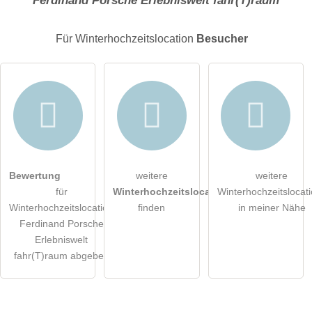
E-Mail-Adresse (wird nicht veröffentlicht)
Für Winterhochzeitslocation
Besucher
Hiermit akzeptiere ich die
AGB
.
Bewertung
weitere
weitere
für
Winterhochzeitslocations
Winterhochzeitslocat
Die
Datenschutzerklärung
habe ich zur Kenntnis genommen.
Winterhochzeitslocation
finden
in meiner Nähe
Ferdinand Porsche
öffentliche Frage stellen
Abbrechen
Erlebniswelt
fahr(T)raum abgeben
Hinweis:
Bitte beachten Sie, öffentliche Fragen sind
für alle
Besucher sichtbar
.
Klicken Sie hier um eine
individuelle Frage
an den