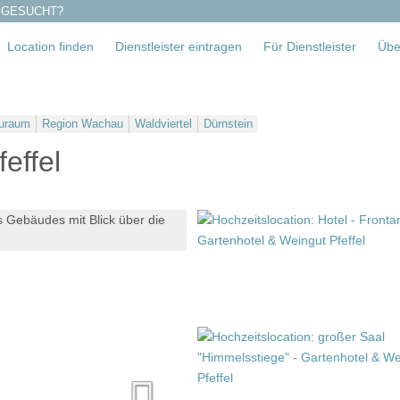
 GESUCHT?
Location finden
Dienstleister eintragen
Für Dienstleister
Übe
uraum
Region Wachau
Waldviertel
Dürnstein
effel