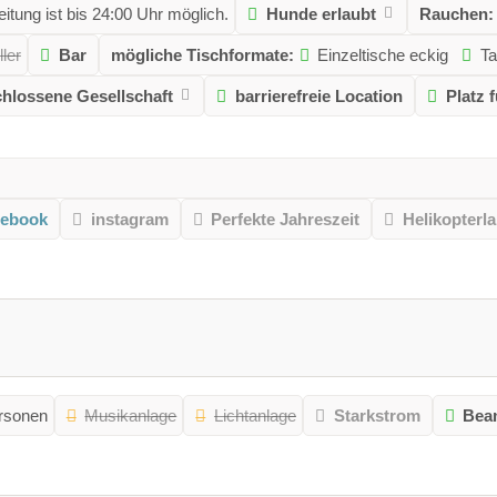
itung ist bis 24:00 Uhr möglich.
Hunde erlaubt
Rauchen:
ler
Bar
mögliche Tischformate:
Einzeltische eckig
Ta
hlossene Gesellschaft
barrierefreie Location
Platz 
cebook
instagram
Perfekte Jahreszeit
Helikopterl
ersonen
Musikanlage
Lichtanlage
Starkstrom
Bea