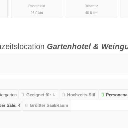
Rastenfeld
Röschitz
26.0 km
40.8 km
zeitslocation
Gartenhotel & Weingut
tergarten
Geeignet für
Hochzeits-Stil
Personena
der Säle:
4
Größter Saal/Raum