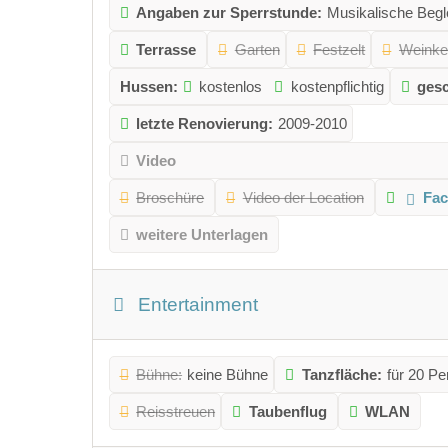
Angaben zur Sperrstunde:
Musikalische Begle
Terrasse
Garten
Festzelt
Weinkel
Hussen:
kostenlos
kostenpflichtig
gesc
letzte Renovierung:
2009-2010
Video
Broschüre
Video der Location
Fa
weitere Unterlagen
Entertainment
Bühne:
keine Bühne
Tanzfläche:
für 20 P
Reisstreuen
Taubenflug
WLAN