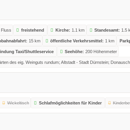
 Fluss
freistehend
Kirche:
1.1 km
Standesamt:
1.5
obahnabfahrt:
15 km
öffentliche Verkehrsmittel:
1 km
Parkp
indung Taxi/Shuttleservice
Seehöhe:
200 Höhenmeter
ärten des eig. Weinguts rundum; Altstadt - Stadt Dürnstein; Donauschli
Wickeltisch
Schlafmöglichkeiten für Kinder
Kinderbe