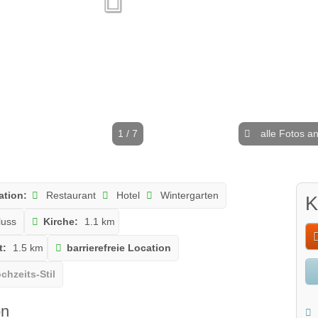
1 / 7
alle Fotos a
ation:
Restaurant
Hotel
Wintergarten
K
uss
Kirche:
1.1 km
t:
1.5 km
barrierefreie Location
chzeits-Stil
on