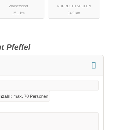
Walpersdorf
RUPRECHTSHOFEN
15.1 km
34.9 km
 Pfeffel
nzahl:
max. 70 Personen