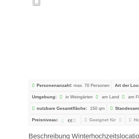
Personenanzahl:
max. 70 Personen
Art der Loc
Umgebung:
in Weingärten
am Land
am Fl
nutzbare Gesamtfläche:
150 qm
Standesam
Preisniveau:
Geeignet für
Ho
€€
Beschreibung Winterhochzeitslocati