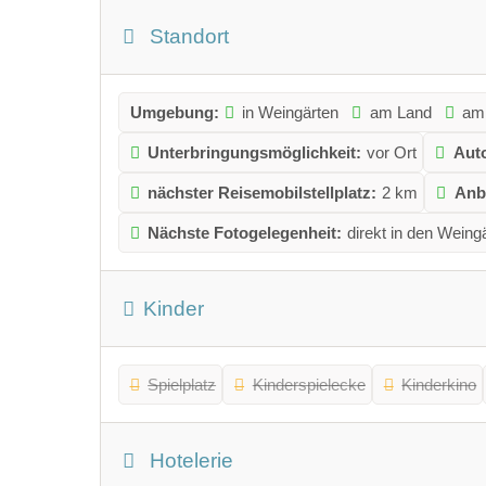
Standort
Umgebung:
in Weingärten
am Land
am
Unterbringungsmöglichkeit:
vor Ort
Aut
nächster Reisemobilstellplatz:
2 km
Anb
Nächste Fotogelegenheit:
direkt in den Weing
Kinder
Spielplatz
Kinderspielecke
Kinderkino
Hotelerie