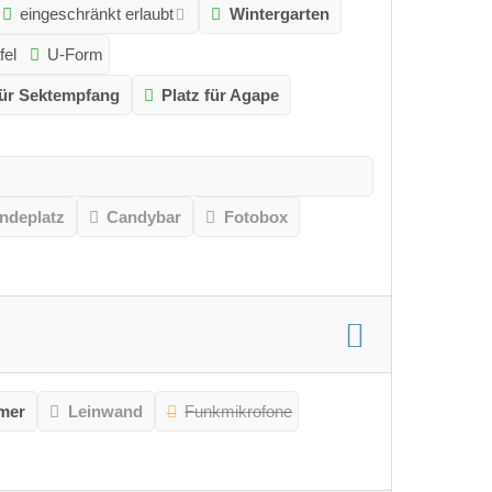
eingeschränkt erlaubt
Wintergarten
fel
U-Form
für Sektempfang
Platz für Agape
andeplatz
Candybar
Fotobox
mer
Leinwand
Funkmikrofone