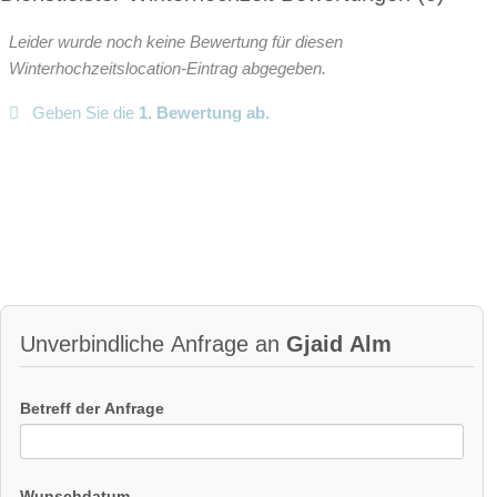
Video
Leider wurde noch keine Bewertung für diesen
Winterhochzeitslocation-Eintrag abgegeben.
Broschüre
Video der Location
Facebook
Geben Sie die
1. Bewertung ab.
instagram
Perfekte Jahreszeit:
Sommer-Hochzeit
Herbst-Hochzeit
Winter-Hochzeit
Helikopterlandeplatz
Candybar
Fotobox
weitere Unterlagen
Unverbindliche Anfrage an
Gjaid Alm
Betreff der Anfrage
Wunschdatum