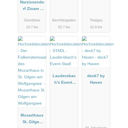
Narzissendo
rf Zloam -
Grundlsee
Grundlsee
Berchtesgaden
Thalgau
16.7 km
50.7 km
42.9 km
Laudersbac
deck7 by
h's Event-
Haven
Stadl
Mozarthaus
St. Gilgen
St. Johann im