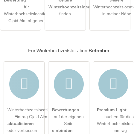
für
Winterhochzeitslocations
Winterhochzeitslocat
Die
Datenschutzerklärung
habe ich zur Kenntnis genommen.
Winterhochzeitslocation
finden
in meiner Nähe
Gjaid Alm abgeben
öffentliche Frage stellen
Abbrechen
Hinweis:
Bitte beachten Sie, öffentliche Fragen sind
für alle
Besucher sichtbar
.
Für Winterhochzeitslocation
Betreiber
Klicken Sie hier um eine
individuelle Frage
an den
Winterhochzeitslocation-Eintrag zu stellen
.
Winterhochzeitslocation-
Bewertungen
Premium Light
Eintrag Gjaid Alm
auf der eigenen
- buchen für die
aktualisieren
Seite
Winterhochzeitsloca
oder verbessern
einbinden
Eintrag