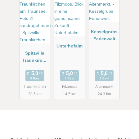
Kesselgrubs
Ferienwelt
Unterhofalm
Spitzvilla
Traunkirche
n
5 Bew.
1 Bew.
1 Bew.
Traunkirchen
Filzmoos
Altenmarkt
38.5 km
14.5 km
24.3 km