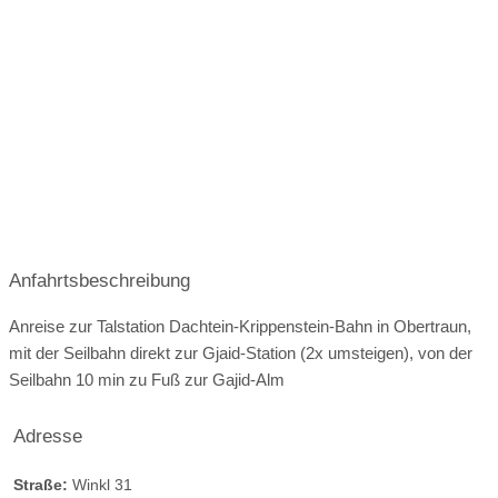
unwiederstehliche Spots für tolle Hochzeitsfotos.
bzw Feiern in der Almwiese jederzeit möglich bei
Showcooking
Platz für Buffet
Schönwetter
e-Ladestation:
kein e-Anschluss vorhanden
mögliche Sonderwünsche:
vegan/vegetarisch
Angaben zu den Festsälen
Zusatzgebühren bei externem Catering:
Kapelle
Trauung im Freien
laut Vereinbarung
€
€€
€€€
Preisniveau:
Kosten
Öffnungszeiten für Hochzeitsfeier:
ganztags geöffnet
ganztags geöffnet
Anfahrtsbeschreibung
ganztags geöffnet
Anreise zur Talstation Dachtein-Krippenstein-Bahn in Obertraun,
mit der Seilbahn direkt zur Gjaid-Station (2x umsteigen), von der
ganztags geöffnet
Seilbahn 10 min zu Fuß zur Gajid-Alm
ganztags geöffnet
Adresse
ganztags geöffnet
ganztags geöffnet
Straße:
Winkl 31