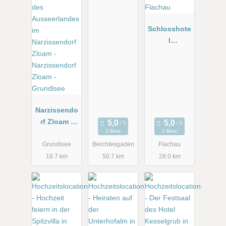
Schlosshote
l
Lacknerhof**
**S Flachau
Narzissendo
rf Zloam -
2 Bew.
1 Bew.
Grundlsee
Grundlsee
Berchtesgaden
Flachau
16.7 km
50.7 km
28.0 km