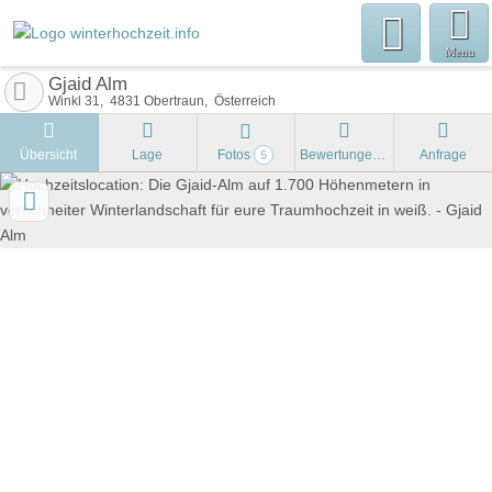
Menu
Gjaid Alm
Winkl 31
4831
Obertraun
Österreich
Übersicht
Lage
Fotos
Bewertungen
Anfrage
5