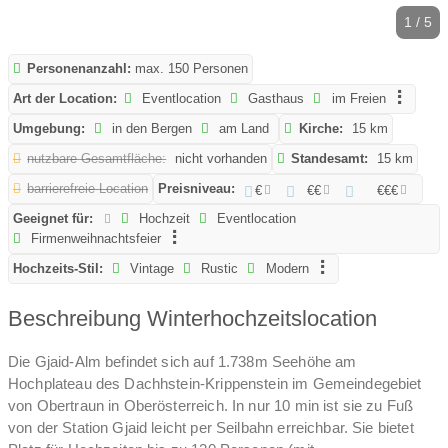
1 / 5
Personenanzahl:
max. 150 Personen
Art der Location:
Eventlocation
Gasthaus
im Freien
Umgebung:
in den Bergen
am Land
Kirche:
15 km
nutzbare Gesamtfläche:
nicht vorhanden
Standesamt:
15 km
barrierefreie Location
Preisniveau:
€
€€
€€€
Geeignet für:
Hochzeit
Eventlocation
Firmenweihnachtsfeier
Hochzeits-Stil:
Vintage
Rustic
Modern
Beschreibung Winterhochzeitslocation
Die Gjaid-Alm befindet sich auf 1.738m Seehöhe am
Hochplateau des Dachhstein-Krippenstein im Gemeindegebiet
von Obertraun in Oberösterreich. In nur 10 min ist sie zu Fuß
von der Station Gjaid leicht per Seilbahn erreichbar. Sie bietet