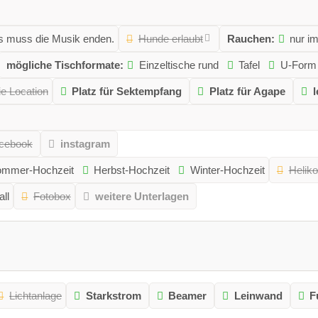
 muss die Musik enden.
Hunde erlaubt
Rauchen:
nur im
mögliche Tischformate:
Einzeltische rund
Tafel
U-Form
ie Location
Platz für Sektempfang
Platz für Agape
l
cebook
instagram
mmer-Hochzeit
Herbst-Hochzeit
Winter-Hochzeit
Heliko
ll
Fotobox
weitere Unterlagen
Lichtanlage
Starkstrom
Beamer
Leinwand
F