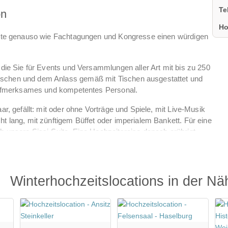
Te
on
Ho
Feste genauso wie Fachtagungen und Kongresse einen würdigen
 die Sie für Events und Versammlungen aller Art mit bis zu 250
schen und dem Anlass gemäß mit Tischen ausgestattet und
 aufmerksames und kompetentes Personal.
ar, gefällt: mit oder ohne Vorträge und Spiele, mit Live-Musik
t lang, mit zünftigem Büffet oder imperialem Bankett. Für eine
 unsere Sissi-Suite. Eine Hochzeitsreise danach erübrigt
he, nicht wahr?
 und helfen Ihnen gern auch vorab bei der Organisation.
Winterhochzeitslocations in der Nä