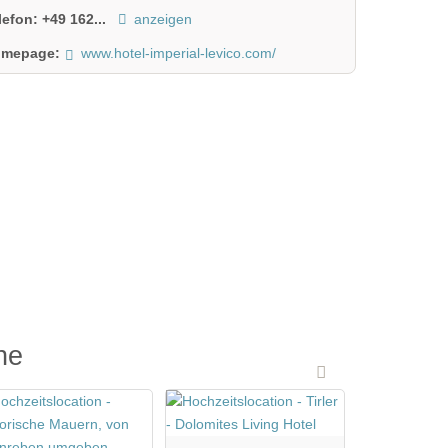
lefon:
+49 162...
anzeigen
mepage:
www.hotel-imperial-levico.com/
he