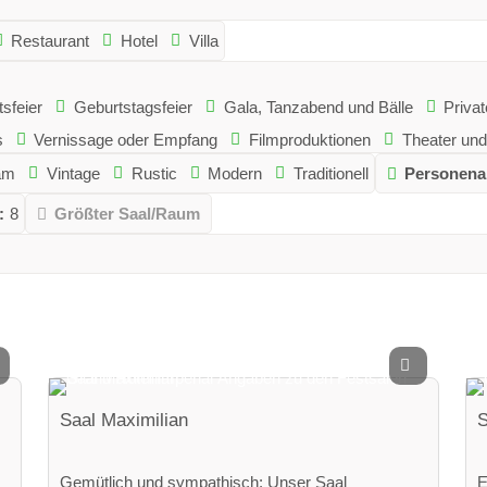
Restaurant
Hotel
Villa
sfeier
Geburtstagsfeier
Gala, Tanzabend und Bälle
Privat
s
Vernissage oder Empfang
Filmproduktionen
Theater und
am
Vintage
Rustic
Modern
Traditionell
Personena
:
8
Größter Saal/Raum
Saal Maximilian
S
Gemütlich und sympathisch: Unser Saal
E