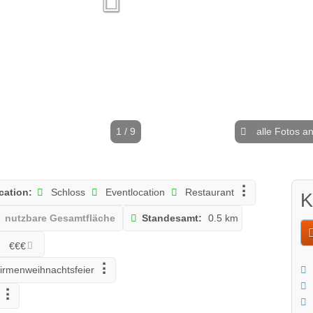
1 / 9
alle Fotos a
cation:
Schloss
Eventlocation
Restaurant
K
nutzbare Gesamtfläche
Standesamt:
0.5 km
€€€
irmenweihnachtsfeier