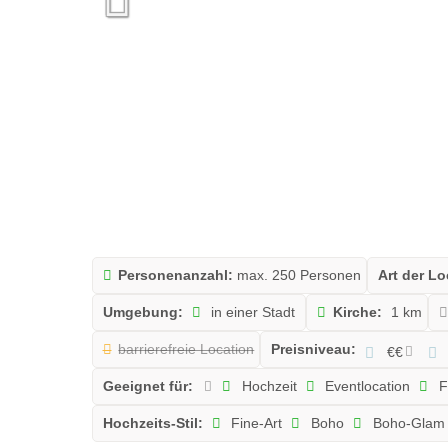
Personenanzahl:
max. 250 Personen
Art der Lo
Umgebung:
in einer Stadt
Kirche:
1 km
barrierefreie Location
Preisniveau:
€€
Geeignet für:
Hochzeit
Eventlocation
F
Hochzeits-Stil:
Fine-Art
Boho
Boho-Glam