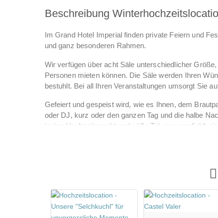
Beschreibung Winterhochzeitslocati
Im Grand Hotel Imperial finden private Feiern und 
und ganz besonderen Rahmen.
Wir verfügen über acht Säle unterschiedlicher Größe,
Personen mieten können. Die Säle werden Ihren Wün
bestuhlt. Bei all Ihren Veranstaltungen umsorgt Sie
Gefeiert und gespeist wird, wie es Ihnen, dem Brautpa
oder DJ, kurz oder den ganzen Tag und die halbe Nach
innige Hochzeitsnacht und süße Träume empfiehlt sich
sich, schließlich sind Sie bereits am Ziel Ihrer Wünsc
Wir bieten Ihnen eine erstklassige Rundum-Betreuung