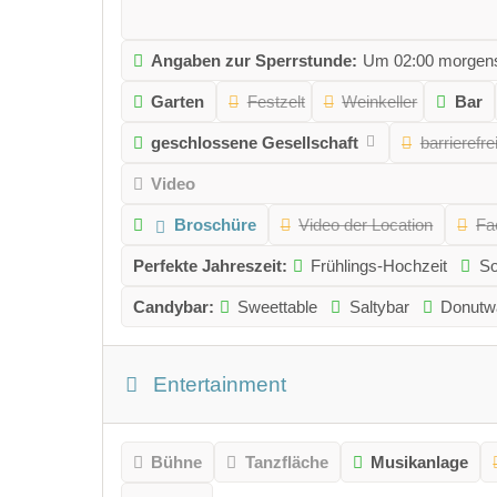
Angaben zur Sperrstunde:
Um 02:00 morgens
Garten
Festzelt
Weinkeller
Bar
geschlossene Gesellschaft
barrierefre
Video
Broschüre
Video der Location
Fa
Perfekte Jahreszeit:
Frühlings-Hochzeit
So
Candybar:
Sweettable
Saltybar
Donutwa
Entertainment
Bühne
Tanzfläche
Musikanlage