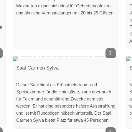
Maximilian eignet sich ideal für Geburtstagsfeiern
G
und ähnliche Veranstaltungen mit 20 bis 25 Gästen.
d
h
ur
F
K
A
Saal Carmen Sylva
S
Dieser Saal dient als Frühstücksraum und
M
Speisezimmer für die Hotelgäste, kann aber auch
K
für Feiern und geschäftliche Zwecke gemietet
g
werden. Er hat eine besonders heitere Ausstrahlung
w
und ist mit Rundbögen hübsch unterteilt. Der Saal
b
Carmen Sylva bietet Platz für etwa 45 Personen.