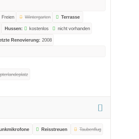
 Freien
Wintergarten
Terrasse
Hussen:
kostenlos
nicht vorhanden
etzte Renovierung:
2008
pterlandeplatz
unkmikrofone
Reisstreuen
Taubenflug