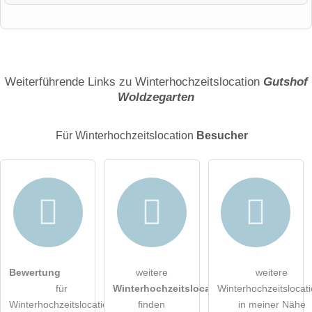
Vorname
Name
Weiterführende Links zu Winterhochzeitslocation
Gutshof
Woldzegarten
E-Mail-Adresse (wird nicht veröffentlicht)
Für Winterhochzeitslocation
Besucher
Hiermit akzeptiere ich die
AGB
.
Bewertung
weitere
weitere
für
Winterhochzeitslocations
Winterhochzeitslocat
Die
Datenschutzerklärung
habe ich zur Kenntnis genommen.
Winterhochzeitslocation
finden
in meiner Nähe