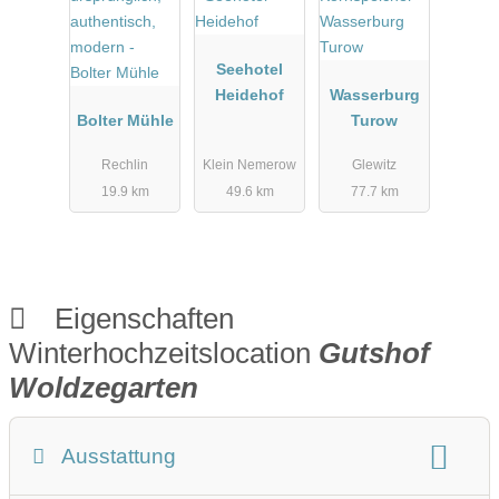
Seehotel
Heidehof
Wasserburg
Bolter Mühle
Turow
Rechlin
Klein Nemerow
Glewitz
19.9 km
49.6 km
77.7 km
Eigenschaften
Winterhochzeitslocation
Gutshof
Woldzegarten
Ausstattung