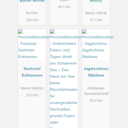
Bolter Mühle
Müritz
48.1 km
Rechlin
Waren / Müritz
19.9 km
27.7 km
Seehotel
Jagdschloss
Ecktannen
Waldsee
Waren (Müritz)
Feldberger
Seenlandschaft
16.8 km
54.9 km