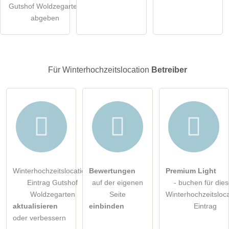
Gutshof Woldzegarten
öffentliche Frage stellen
Abbrechen
abgeben
Hinweis:
Bitte beachten Sie, öffentliche Fragen sind
für alle
Besucher sichtbar
.
Klicken Sie hier um eine
individuelle Frage
an den
Für Winterhochzeitslocation
Betreiber
Winterhochzeitslocation-Eintrag zu stellen
.
Winterhochzeitslocation-
Bewertungen
Premium Light
Eintrag Gutshof
auf der eigenen
- buchen für die
Woldzegarten
Seite
Winterhochzeitsloca
aktualisieren
einbinden
Eintrag
oder verbessern