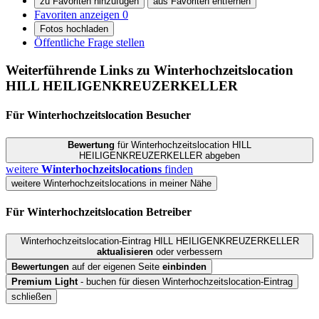
zu Favoriten hinzufügen
aus Favoriten entfernen
Favoriten anzeigen
0
Fotos hochladen
Öffentliche Frage stellen
Weiterführende Links zu Winterhochzeitslocation
HILL HEILIGENKREUZERKELLER
Für Winterhochzeitslocation
Besucher
Bewertung
für Winterhochzeitslocation HILL
HEILIGENKREUZERKELLER abgeben
weitere
Winterhochzeitslocations
finden
weitere Winterhochzeitslocations in meiner Nähe
Für Winterhochzeitslocation
Betreiber
Winterhochzeitslocation-Eintrag HILL HEILIGENKREUZERKELLER
aktualisieren
oder verbessern
Bewertungen
auf der eigenen Seite
einbinden
Premium Light
- buchen für diesen Winterhochzeitslocation-Eintrag
schließen