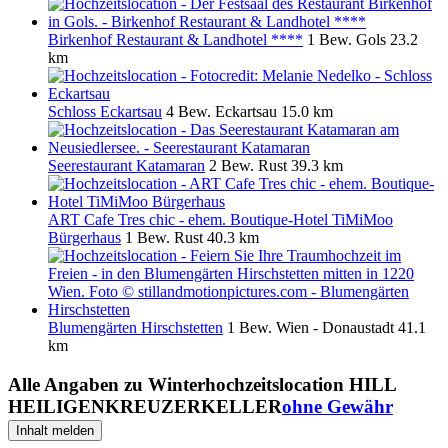
Birkenhof Restaurant & Landhotel ****
1 Bew.
Gols
23.2
km
Schloss Eckartsau
4 Bew.
Eckartsau
15.0 km
Seerestaurant Katamaran
2 Bew.
Rust
39.3 km
ART Cafe Tres chic - ehem. Boutique-Hotel TiMiMoo
Bürgerhaus
1 Bew.
Rust
40.3 km
Blumengärten Hirschstetten
1 Bew.
Wien - Donaustadt
41.1
km
Alle Angaben zu
Winterhochzeitslocation HILL
HEILIGENKREUZERKELLER
ohne Gewähr
Inhalt melden