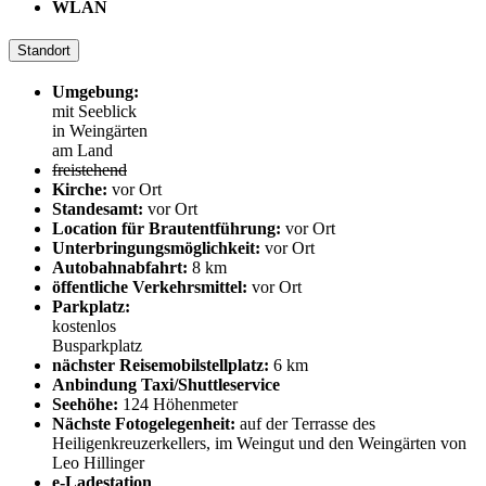
WLAN
Standort
Umgebung:
mit Seeblick
in Weingärten
am Land
freistehend
Kirche:
vor Ort
Standesamt:
vor Ort
Location für Brautentführung:
vor Ort
Unterbringungsmöglichkeit:
vor Ort
Autobahnabfahrt:
8 km
öffentliche Verkehrsmittel:
vor Ort
Parkplatz:
kostenlos
Busparkplatz
nächster Reisemobilstellplatz:
6 km
Anbindung Taxi/Shuttleservice
Seehöhe:
124 Höhenmeter
Nächste Fotogelegenheit:
auf der Terrasse des
Heiligenkreuzerkellers, im Weingut und den Weingärten von
Leo Hillinger
e-Ladestation