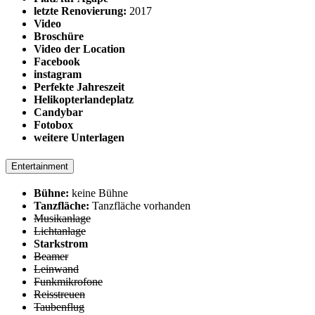
letzte Renovierung:
2017
Video
Broschüre
Video der Location
Facebook
instagram
Perfekte Jahreszeit
Helikopterlandeplatz
Candybar
Fotobox
weitere Unterlagen
Entertainment
Bühne:
keine Bühne
Tanzfläche:
Tanzfläche vorhanden
Musikanlage
Lichtanlage
Starkstrom
Beamer
Leinwand
Funkmikrofone
Reisstreuen
Taubenflug