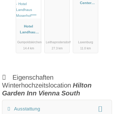
aktur
Center
Laxenburg
Hotel
Landhaus
Moserhof****
Gumpoldskirchen
Leithaprodersdorf
Laxenburg
14.4 km
27.3 km
11.0 km
Eigenschaften
Winterhochzeitslocation
Hilton
Garden Inn Vienna South
Ausstattung