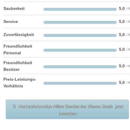
Sauberkeit
5,0
Service
5,0
Zuverlässigkeit
5,0
Freundlichkeit
5,0
Personal
Freundlichkeit
5,0
Besitzer
Preis-Leistungs-
5,0
Verhältnis
Hochzeitslocation
Hilton Garden Inn Vienna South
jetzt
bewerten