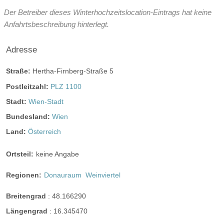
Der Betreiber dieses Winterhochzeitslocation-Eintrags hat keine
ganztags geöffnet
Anfahrtsbeschreibung hinterlegt.
Adresse
Angaben zur Sperrstunde:
Keine Einschränkung.
Hunde erlaubt
Rauchen:
nicht erlaubt
Straße:
Hertha-Firnberg-Straße 5
Postleitzahl:
PLZ 1100
Wintergarten
Terrasse
Garten
Festzelt
Stadt:
Wien-Stadt
Weinkeller
Bar
Bundesland:
Wien
mögliche Tischformate:
Land:
Österreich
Einzeltische rund
Tafel
U-Form
Hussen:
kostenlos
kostenpflichtig
Ortsteil:
keine Angabe
geschlossene Gesellschaft
Regionen:
Donauraum
Weinviertel
barrierefreie Location
Platz für Sektempfang
Breitengrad
:
48.166290
Platz für Agape
letzte Renovierung:
April 2016
Längengrad
:
16.345470