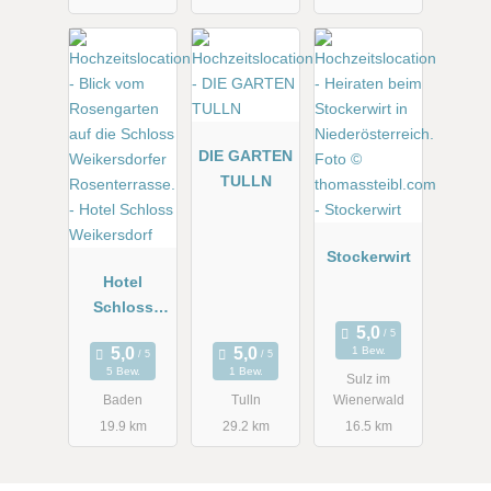
DIE GARTEN
TULLN
Stockerwirt
Hotel
Schloss
Weikersdorf
1 Bew.
5 Bew.
1 Bew.
Sulz im
Baden
Tulln
Wienerwald
19.9 km
29.2 km
16.5 km