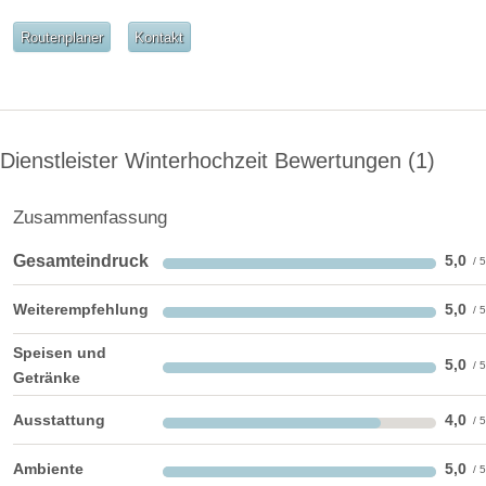
Video
Routenplaner
Kontakt
Broschüre
Video der Location
Facebook
instagram
Perfekte Jahreszeit
Helikopterlandeplatz
Candybar
Fotobox
Dienstleister Winterhochzeit Bewertungen
1
weitere Unterlagen
Zusammenfassung
Gesamteindruck
5,0
Weiterempfehlung
5,0
Speisen und
5,0
Getränke
Ausstattung
4,0
Ambiente
5,0