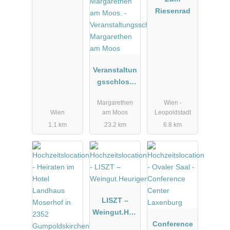
Riesenrad
Veranstaltun
gsschloss
Margarethen
Margarethen
Wien -
am Moos
Wien
am Moos
Leopoldstadt
1.1 km
23.2 km
6.8 km
LISZT –
Weingut.Heu
rigen.Manuf
Conference