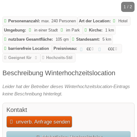
1 / 2
Personenanzahl:
max. 240 Personen
Art der Location:
Hotel
Umgebung:
in einer Stadt
im Park
Kirche:
1 km
nutzbare Gesamtfläche:
105 qm
Standesamt:
5 km
barrierefreie Location
Preisniveau:
€€
€€€
Geeignet für
Hochzeits-Stil
Beschreibung Winterhochzeitslocation
Leider hat der Betreiber dieses Winterhochzeitslocation-Eintrags
keine Beschreibung hinterlegt.
Kontakt
unverb. Anfrage senden
Mehrtägige Hochzeitsfeier