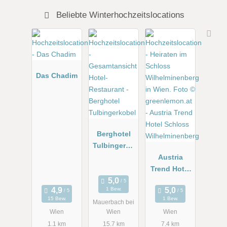
Beliebte Winterhochzeitslocations
Das Chadim
Berghotel
Tulbingerko
bel
Austria
Trend Hotel
Schloss
1 Bew.
Wilhelminen
15 Bew.
1 Bew.
Mauerbach bei
berg
Wien
Wien
Wien
1.1 km
15.7 km
7.4 km