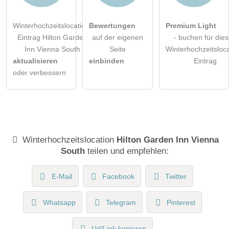
Winterhochzeitslocation-
Bewertungen
Premium Light
Eintrag Hilton Garden
auf der eigenen
- buchen für die
Inn Vienna South
Seite
Winterhochzeitsloca
aktualisieren
einbinden
Eintrag
oder verbessern
Winterhochzeitslocation
Hilton Garden Inn Vienna
South
teilen und empfehlen:
E-Mail
Facebook
Twitter
Whatsapp
Telegram
Pinterest
Url/Link kopieren