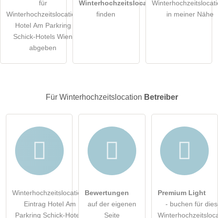
für
Winterhochzeitslocations
Winterhochzeitslocat
Die
Datenschutzerklärung
habe ich zur Kenntnis genommen.
Winterhochzeitslocation
finden
in meiner Nähe
Hotel Am Parkring
öffentliche Frage stellen
Abbrechen
Schick-Hotels Wien
abgeben
Hinweis:
Bitte beachten Sie, öffentliche Fragen sind
für alle
Besucher sichtbar
.
Klicken Sie hier um eine
individuelle Frage
an den
Winterhochzeitslocation-Eintrag zu stellen
.
Für Winterhochzeitslocation
Betreiber
Winterhochzeitslocation-
Bewertungen
Premium Light
Eintrag Hotel Am
auf der eigenen
- buchen für die
Parkring Schick-Hotels
Seite
Winterhochzeitsloca