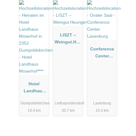
LISZT –
Weingut.Heu
rigen.Manuf
Conference
aktur
Center
Laxenburg
Hotel
Landhaus
Moserhof****
Gumpoldskirchen
Leithaprodersdorf
Laxenburg
19.4 km
30.7 km
15.4 km