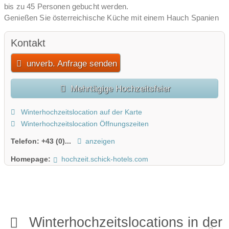
bis zu 45 Personen gebucht werden.
Genießen Sie österreichische Küche mit einem Hauch Spanien
auf „höchstem“ Niveau.
Auch ideal für den romantischen Heiratsantrag!
Kontakt
FRAGEN SIE NACH DEM ALL-INCLUSIVE
unverb. Anfrage senden
HOCHZEITSPACKAGE IM HOTEL AM PARKRING!
Mehrtägige Hochzeitsfeier
Winterhochzeitslocation auf der Karte
Winterhochzeitslocation Öffnungszeiten
Telefon:
+43 (0)...
anzeigen
Homepage:
hochzeit.schick-hotels.com
Winterhochzeitslocations in der