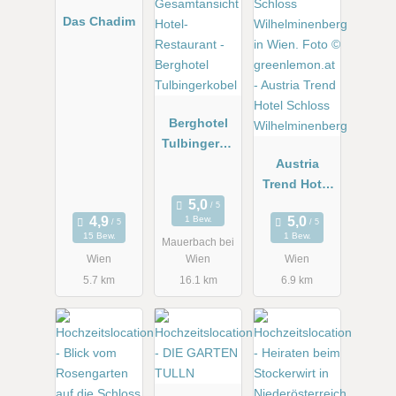
Das Chadim
Berghotel
Tulbingerko
bel
Austria
Trend Hotel
Schloss
1 Bew.
Wilhelminen
15 Bew.
1 Bew.
Mauerbach bei
berg
Wien
Wien
Wien
5.7 km
16.1 km
6.9 km