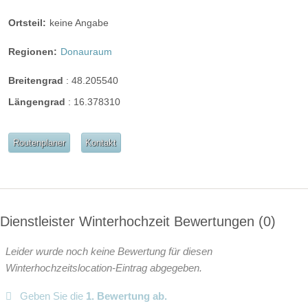
- alle Tischgetränke:
Ortsteil:
keine Angabe
Mineralwasser prickelnd/still, alkoholfreie Getränke,
Grüner Veltliner Bruch - Christ, Wien oder Gemischter
Regionen:
Donauraum
Satz – Zahel, Wien,
Blaufränkisch – Weninger, Burgenland oder Zweigelt -
Breitengrad
:
48.205540
Beck, Neusiedlersee,
Längengrad
:
16.378310
Ottakringer Original, alkoholfreies Bier, Espresso und Tee
nach Wahl
- Betreung durch unsere geschulten Mitarbeiter
Routenplaner
Kontakt
Das Angebot für das Hochzeitspackage ist gültig für 5
Stunden.
Die o.g. Preise kommen entsprechend der tatsächlich
Dienstleister Winterhochzeit Bewertungen
0
anwesenden Erwachsenen zur Anwendung. Nach Ablauf
der Pauschale erlauben wir uns, alle Getränke und etwaige
Leider wurde noch keine Bewertung für diesen
weitere Speisen nach tatsächlicher Konsumation zu
Winterhochzeitslocation-Eintrag abgegeben.
verrechnen. Ab der 6. Stunde wird eine
Mitarbeiterpauschale von € 150,00 pro angefangener
Geben Sie die
1. Bewertung ab.
Stunde in Rechnung gestellt.