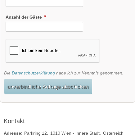
Perfekte Jahreszeit:
Frühlings-Hochzeit
Sommer-Hochzeit
Anzahl der Gäste
Herbst-Hochzeit
Winter-Hochzeit
Helikopterlandeplatz
Candybar
Fotobox
weitere Unterlagen
Die
Datenschutzerklärung
habe ich zur Kenntnis genommen.
unverbindliche Anfrage abschicken
Kontakt
Adresse:
Parkring 12
1010
Wien - Innere Stadt
Österreich