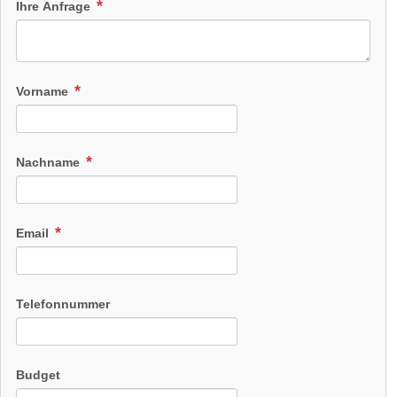
Angaben zur Sperrstunde:
03.00 Uhr.
Ihre Anfrage
Hunde erlaubt
Rauchen:
nur im Freien
Wintergarten
Terrasse
Garten
Festzelt
Vorname
Weinkeller
Bar
mögliche Tischformate:
Einzeltische eckig
Tafel
U-Form
Nachname
Hussen:
kostenpflichtig
geschlossene Gesellschaft
Email
barrierefreie Location
Platz für Sektempfang
Platz für Agape
letzte Renovierung:
31.03.2015
Telefonnummer
Video
Broschüre
Video der Location
Budget
Facebook
instagram