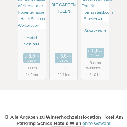
DIE GARTEN
TULLN
Stockerwirt
Hotel
Schloss
Weikersdorf
1 Bew.
5 Bew.
1 Bew.
Sulz im
Baden
Tulln
Wienerwald
24.9 km
28.8 km
21.0 km
Alle Angaben zu
Winterhochzeitslocation Hotel Am
Parkring Schick-Hotels Wien
ohne Gewähr