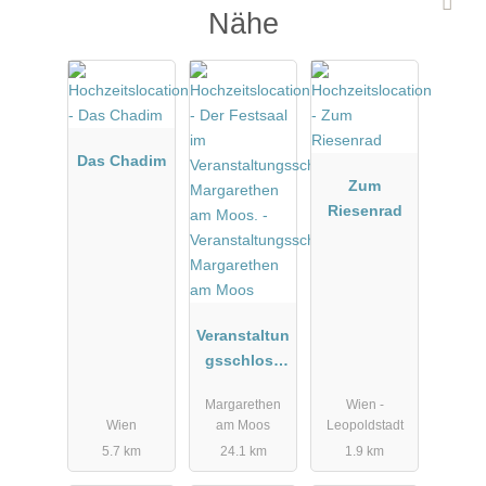
Nähe
Das Chadim
Zum
Riesenrad
Veranstaltun
gsschloss
Margarethen
Margarethen
Wien -
am Moos
Wien
am Moos
Leopoldstadt
5.7 km
24.1 km
1.9 km