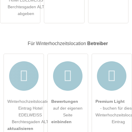
öffentliche Frage stellen
Abbrechen
Berchtesgaden ALT
abgeben
Hinweis:
Bitte beachten Sie, öffentliche Fragen sind
für alle
Besucher sichtbar
.
Klicken Sie hier um eine
individuelle Frage
an den
Winterhochzeitslocation-Eintrag zu stellen
.
Für Winterhochzeitslocation
Betreiber
Winterhochzeitslocation-
Bewertungen
Premium Light
Eintrag Hotel
auf der eigenen
- buchen für die
EDELWEISS
Seite
Winterhochzeitsloca
Berchtesgaden ALT
einbinden
Eintrag
aktualisieren