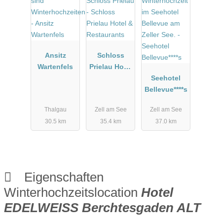
Ansitz
Schloss
Wartenfels
Prielau Hotel
&
Seehotel
Restaurants
Bellevue****s
Thalgau
Zell am See
Zell am See
30.5 km
35.4 km
37.0 km
Eigenschaften
Winterhochzeitslocation
Hotel
EDELWEISS Berchtesgaden ALT