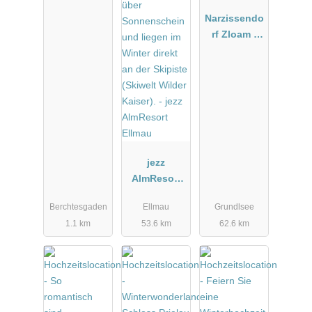
Narzissendo
rf Zloam -
Grundlsee
jezz
AlmResort
Ellmau
Berchtesgaden
Ellmau
Grundlsee
1.1 km
53.6 km
62.6 km