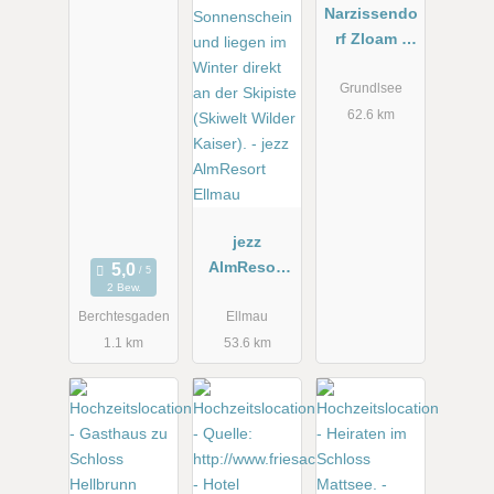
Narzissendo
rf Zloam -
Grundlsee
Grundlsee
62.6 km
jezz
AlmResort
2 Bew.
Ellmau
Berchtesgaden
Ellmau
1.1 km
53.6 km