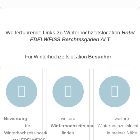
Vorname
Name
Weiterführende Links zu Winterhochzeitslocation
Hotel
EDELWEISS Berchtesgaden ALT
E-Mail-Adresse (wird nicht veröffentlicht)
Für Winterhochzeitslocation
Besucher
Hiermit akzeptiere ich die
AGB
.
Bewertung
weitere
weitere
für
Winterhochzeitslocations
Winterhochzeitslocat
Die
Datenschutzerklärung
habe ich zur Kenntnis genommen.
Winterhochzeitslocation
finden
in meiner Nähe
Hotel EDELWEISS