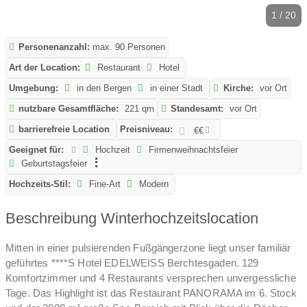
1 / 20
Personenanzahl:
max. 90 Personen
Art der Location:
Restaurant
Hotel
Umgebung:
in den Bergen
in einer Stadt
Kirche:
vor Ort
nutzbare Gesamtfläche:
221 qm
Standesamt:
vor Ort
barrierefreie Location
Preisniveau:
€€
Geeignet für:
Hochzeit
Firmenweihnachtsfeier
Geburtstagsfeier
Hochzeits-Stil:
Fine-Art
Modern
Beschreibung Winterhochzeitslocation
Mitten in einer pulsierenden Fußgängerzone liegt unser familiär
geführtes ****S Hotel EDELWEISS Berchtesgaden. 129
Komfortzimmer und 4 Restaurants versprechen unvergessliche
Tage. Das Highlight ist das Restaurant PANORAMA im 6. Stock