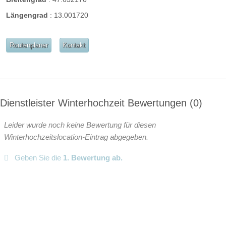
geschlossene Gesellschaft
Längengrad
:
13.001720
barrierefreie Location
Platz für Sektempfang
Platz für Agape
letzte Renovierung
Routenplaner
Kontakt
Video
Broschüre
Video der Location
Facebook
instagram
Dienstleister Winterhochzeit Bewertungen
0
Perfekte Jahreszeit:
Leider wurde noch keine Bewertung für diesen
Frühlings-Hochzeit
Sommer-Hochzeit
Winterhochzeitslocation-Eintrag abgegeben.
Herbst-Hochzeit
Winter-Hochzeit
Geben Sie die
1. Bewertung ab.
Helikopterlandeplatz
Candybar
Fotobox
weitere Unterlagen