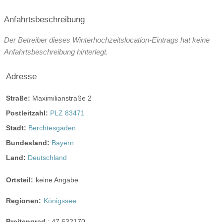
Speisen & Getränke die dort verzehrt werden.
Hussen werden mit 5,00 pro Husse berechnet.
Anfahrtsbeschreibung
Öffnungszeiten für Hochzeitsfeier
Der Betreiber dieses Winterhochzeitslocation-Eintrags hat keine
Angaben zur Sperrstunde:
Anfahrtsbeschreibung hinterlegt.
Im Restaurant Sperrstunde um 1 Uhr (letzte Runde um 24
Uhr)
Adresse
In unserer Tanzbar Rauchkuchl im UG Sperrstunde um 3
Straße:
Maximilianstraße 2
Uhr.
Postleitzahl:
PLZ 83471
Hunde erlaubt
Stadt:
Berchtesgaden
Rauchen:
eingeschränkt erlaubt
nur im Freien
Bundesland:
Bayern
Wintergarten
Terrasse
Garten
Festzelt
Land:
Deutschland
Weinkeller
Bar
Ortsteil:
keine Angabe
mögliche Tischformate:
Einzeltische eckig
Tafel
Regionen:
Königssee
Hussen:
kostenpflichtig
Breitengrad
:
47.632170