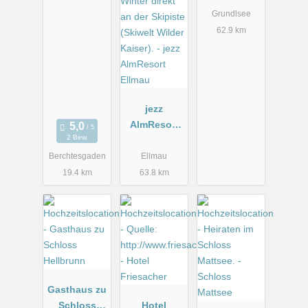
Grundlsee
62.9 km
jezz
AlmResort
2 Bew.
Ellmau
Berchtesgaden
Ellmau
19.4 km
63.8 km
Gasthaus zu
Schloss
Hotel