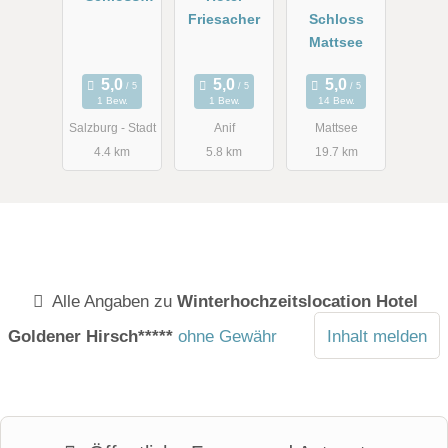
Hellbrunn
Friesacher
Schloss
Mattsee
1 Bew.
1 Bew.
14 Bew.
Salzburg - Stadt
Anif
Mattsee
4.4 km
5.8 km
19.7 km
Alle Angaben zu
Winterhochzeitslocation Hotel
Goldener Hirsch*****
ohne Gewähr
Inhalt melden