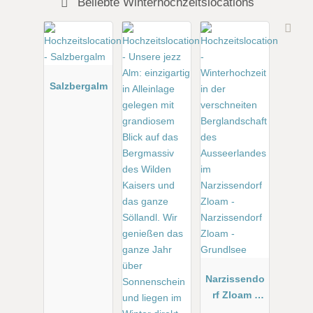
Beliebte Winterhochzeitslocations
Salzbergalm
Narzissendo
rf Zloam -
Grundlsee