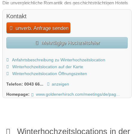
Die unvergleichliche Romantik des geschichtsträchtigen Hotels
sorgt für ein traumhaftes Ambiente, das die perfekte Kulisse für
Kontakt
eine unvergessliche Feier darstellt. Das erfahrene Eventteam
und das hauseigene Catering kümmern sich gerne auch um Ihre
unverb. Anfrage senden
Feierlichkeiten außerhalb des Hotels Goldener Hirsch.
Mehrtägige Hochzeitsfeier
Anfahrtsbeschreibung zu Winterhochzeitslocation
Winterhochzeitslocation auf der Karte
Winterhochzeitslocation Öffnungszeiten
Telefon:
0043 66...
anzeigen
Homepage:
www.goldenerhirsch.com/meetings/de/page/hochzeitslocation-salzburg
Winterhochzeitslocations in der