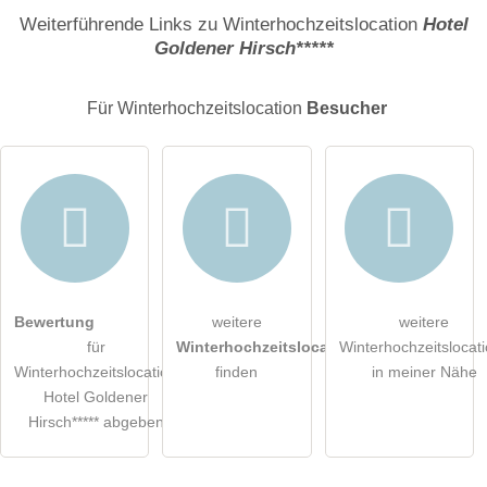
Name
Weiterführende Links zu Winterhochzeitslocation
Hotel
Goldener Hirsch*****
E-Mail-Adresse (wird nicht veröffentlicht)
Für Winterhochzeitslocation
Besucher
Hiermit akzeptiere ich die
AGB
.
Bewertung
weitere
weitere
für
Winterhochzeitslocations
Winterhochzeitslocat
Die
Datenschutzerklärung
habe ich zur Kenntnis genommen.
Winterhochzeitslocation
finden
in meiner Nähe
Hotel Goldener
öffentliche Frage stellen
Abbrechen
Hirsch***** abgeben
Hinweis:
Bitte beachten Sie, öffentliche Fragen sind
für alle
Besucher sichtbar
.