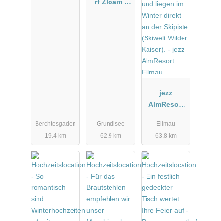
rf Zloam -
Grundlsee
jezz
AlmResort
Ellmau
Berchtesgaden
Grundlsee
Ellmau
19.4 km
62.9 km
63.8 km