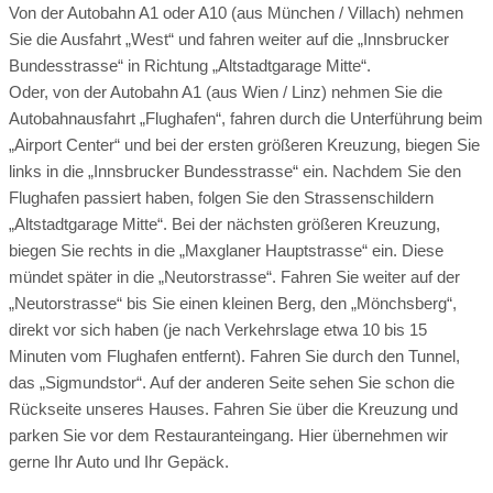
Broschüre
Video der Location
Von der Autobahn A1 oder A10 (aus München / Villach) nehmen
Sie die Ausfahrt „West“ und fahren weiter auf die „Innsbrucker
Facebook
instagram
Bundesstrasse“ in Richtung „Altstadtgarage Mitte“.
Perfekte Jahreszeit
Helikopterlandeplatz
Oder, von der Autobahn A1 (aus Wien / Linz) nehmen Sie die
Autobahnausfahrt „Flughafen“, fahren durch die Unterführung beim
Candybar
Fotobox
weitere Unterlagen
„Airport Center“ und bei der ersten größeren Kreuzung, biegen Sie
links in die „Innsbrucker Bundesstrasse“ ein. Nachdem Sie den
Flughafen passiert haben, folgen Sie den Strassenschildern
„Altstadtgarage Mitte“. Bei der nächsten größeren Kreuzung,
biegen Sie rechts in die „Maxglaner Hauptstrasse“ ein. Diese
mündet später in die „Neutorstrasse“. Fahren Sie weiter auf der
„Neutorstrasse“ bis Sie einen kleinen Berg, den „Mönchsberg“,
direkt vor sich haben (je nach Verkehrslage etwa 10 bis 15
Minuten vom Flughafen entfernt). Fahren Sie durch den Tunnel,
das „Sigmundstor“. Auf der anderen Seite sehen Sie schon die
Rückseite unseres Hauses. Fahren Sie über die Kreuzung und
parken Sie vor dem Restauranteingang. Hier übernehmen wir
gerne Ihr Auto und Ihr Gepäck.