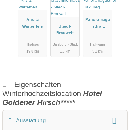
Ansitz
Panoramaga
Wartenfels
Stiegl-
sthof
Brauwelt
DaxLueg
Thalgau
Salzburg - Stadt
Hallwang
19.8 km
1.3 km
5.1 km
Eigenschaften
Winterhochzeitslocation
Hotel
Goldener Hirsch*****
Ausstattung