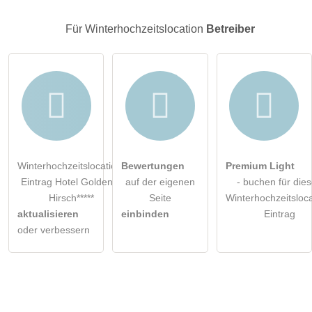
Klicken Sie hier um eine
individuelle Frage
an den
Für Winterhochzeitslocation
Betreiber
Winterhochzeitslocation-Eintrag zu stellen
.
Winterhochzeitslocation-
Bewertungen
Premium Light
Eintrag Hotel Goldener
auf der eigenen
- buchen für die
Hirsch*****
Seite
Winterhochzeitsloca
aktualisieren
einbinden
Eintrag
oder verbessern