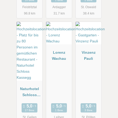
10 Bew.
1 Bew.
2 Bew.
Feistritztal
Ardagger
St. Oswald
96.8 km
31.7 km
38.4 km
Lorenz
Vinzenz
Wachau
Pauli
Naturhotel
Schloss
Kassegg
17 Bew.
1 Bew.
3 Bew.
St. Gallen
Leiben
St. Pölten