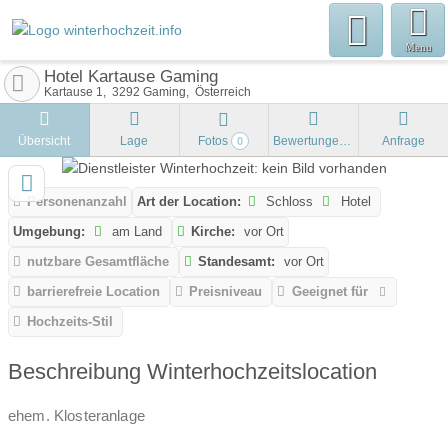
Menu
Hotel Kartause Gaming
Kartause 1
3292
Gaming
Österreich
Übersicht
Lage
Fotos
Bewertungen
Anfrage
0
Personenanzahl
Art der Location:
Schloss
Hotel
Umgebung:
am Land
Kirche:
vor Ort
nutzbare Gesamtfläche
Standesamt:
vor Ort
barrierefreie Location
Preisniveau
Geeignet für
Hochzeits-Stil
Beschreibung Winterhochzeitslocation
ehem. Klosteranlage