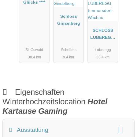
Glücks ****
Schloss
Ginselberg
SCHLOSS
LUBEREGG,
Emmersdorf-
St. Oswald
Scheibbs
Luberegg
Wachau
38.4 km
9.4 km
38.4 km
Eigenschaften
Winterhochzeitslocation
Hotel
Kartause Gaming
Ausstattung