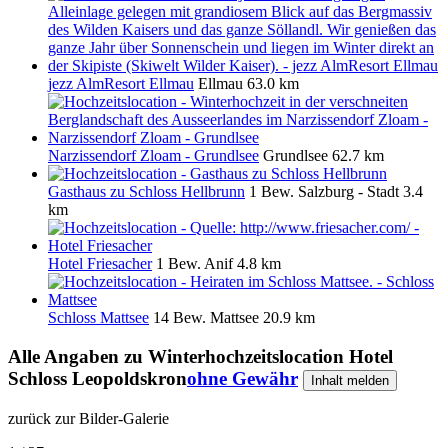
jezz AlmResort Ellmau
Ellmau
63.0 km
Narzissendorf Zloam - Grundlsee
Grundlsee
62.7 km
Gasthaus zu Schloss Hellbrunn
1 Bew.
Salzburg - Stadt
3.4
km
Hotel Friesacher
1 Bew.
Anif
4.8 km
Schloss Mattsee
14 Bew.
Mattsee
20.9 km
Alle Angaben zu
Winterhochzeitslocation Hotel
Schloss Leopoldskron
ohne Gewähr
Inhalt melden
zurück zur Bilder-Galerie