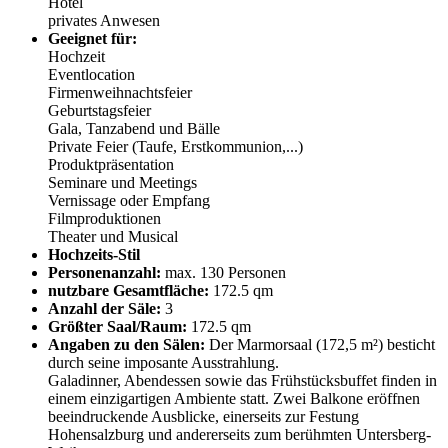
Hotel
privates Anwesen
Geeignet für:
Hochzeit
Eventlocation
Firmenweihnachtsfeier
Geburtstagsfeier
Gala, Tanzabend und Bälle
Private Feier (Taufe, Erstkommunion,...)
Produktpräsentation
Seminare und Meetings
Vernissage oder Empfang
Filmproduktionen
Theater und Musical
Hochzeits-Stil
Personenanzahl:
max. 130 Personen
nutzbare Gesamtfläche:
172.5 qm
Anzahl der Säle:
3
Größter Saal/Raum:
172.5 qm
Angaben zu den Sälen:
Der Marmorsaal (172,5 m²) besticht
durch seine imposante Ausstrahlung.
Galadinner, Abendessen sowie das Frühstücksbuffet finden in
einem einzigartigen Ambiente statt. Zwei Balkone eröffnen
beeindruckende Ausblicke, einerseits zur Festung
Hohensalzburg und andererseits zum berühmten Untersberg-