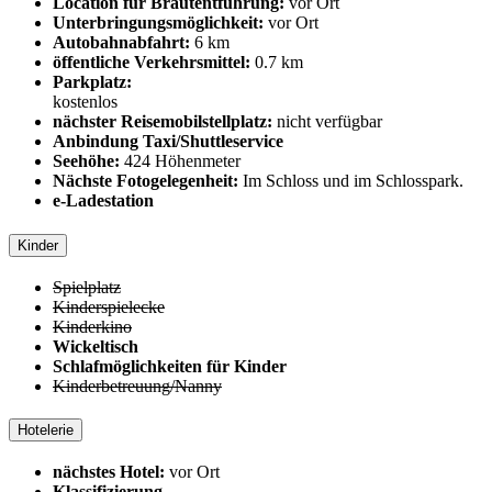
Location für Brautentführung:
vor Ort
Unterbringungsmöglichkeit:
vor Ort
Autobahnabfahrt:
6 km
öffentliche Verkehrsmittel:
0.7 km
Parkplatz:
kostenlos
nächster Reisemobilstellplatz:
nicht verfügbar
Anbindung Taxi/Shuttleservice
Seehöhe:
424 Höhenmeter
Nächste Fotogelegenheit:
Im Schloss und im Schlosspark.
e-Ladestation
Kinder
Spielplatz
Kinderspielecke
Kinderkino
Wickeltisch
Schlafmöglichkeiten für Kinder
Kinderbetreuung/Nanny
Hotelerie
nächstes Hotel:
vor Ort
Klassifizierung