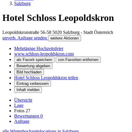
Salzburg
Hotel Schloss Leopoldskron
Leopoldskronstraße 56-58
5020
Salzburg - Stadt
Österreich
unverb. Anfrage senden
weitere Aktionen
Mehrtägige Hochzeitsfeier
www.schloss-leopoldskron.com
als Favorit speichern
von Favoriten entfernen
Bewertung abgeben
Bild hochladen
Hotel Schloss Leopoldskron teilen
Eintrag verbessern
Inhalt melden
Übersicht
Lage
Fotos
27
Bewertungen
0
Anfrage
alle Winterhochzeitslocations in Salzburg