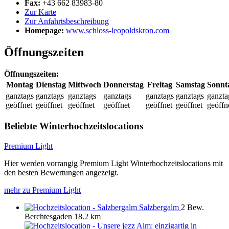
Fax:
+43 662 83983-80
Zur Karte
Zur Anfahrtsbeschreibung
Homepage:
www.schloss-leopoldskron.com
Öffnungszeiten
Öffnungszeiten:
Montag
Dienstag
Mittwoch
Donnerstag
Freitag
Samstag
Sonnt
ganztags
ganztags
ganztags
ganztags
ganztags
ganztags
ganzta
geöffnet
geöffnet
geöffnet
geöffnet
geöffnet
geöffnet
geöffn
Beliebte Winterhochzeitslocations
Premium Light
Hier werden vorrangig Premium Light Winterhochzeitslocations mit
den besten Bewertungen angezeigt.
mehr zu Premium Light
Salzbergalm
2 Bew.
Berchtesgaden
18.2 km