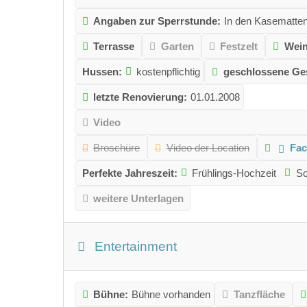
Angaben zur Sperrstunde:
In den Kasematten
Terrasse
Garten
Festzelt
Wein
Hussen:
kostenpflichtig
geschlossene Ges
letzte Renovierung:
01.01.2008
Video
Broschüre
Video der Location
Fa
Perfekte Jahreszeit:
Frühlings-Hochzeit
So
weitere Unterlagen
Entertainment
Bühne:
Bühne vorhanden
Tanzfläche