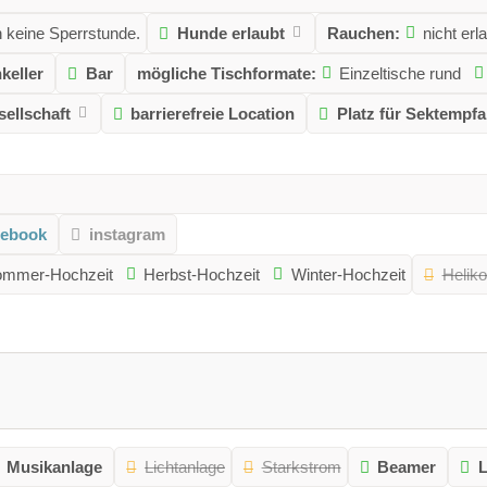
 keine Sperrstunde.
Hunde erlaubt
Rauchen:
nicht erl
keller
Bar
mögliche Tischformate:
Einzeltische rund
ellschaft
barrierefreie Location
Platz für Sektempf
cebook
instagram
mmer-Hochzeit
Herbst-Hochzeit
Winter-Hochzeit
Heliko
Musikanlage
Lichtanlage
Starkstrom
Beamer