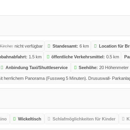
Kirche:
nicht verfügbar
Standesamt:
6 km
Location für B
obahnabfahrt:
1.5 km
öffentliche Verkehrsmittel:
0.5 km
Pa
Anbindung Taxi/Shuttleservice
Seehöhe:
20 Höhenmeter
it herrlichem Panorama (Fussweg 5 Minuten). Drususwall- Parkanlag
kino
Wickeltisch
Schlafmöglichkeiten für Kinder
K