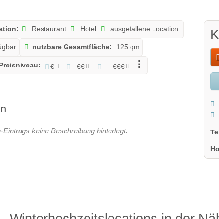
ation:
Restaurant
Hotel
ausgefallene Location
K
fügbar
nutzbare Gesamtfläche:
125 qm
Preisniveau:
€
€€
€€€
on
n-Eintrags keine Beschreibung hinterlegt.
Te
Ho
Winterhochzeitslocations in der Nä