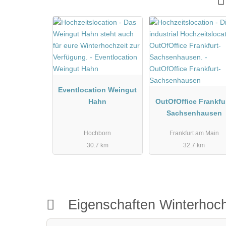
Eventlocation Weingut
Hahn
OutOfOffice Frankfur
Sachsenhausen
Hochborn
Frankfurt am Main
30.7 km
32.7 km
Eigenschaften Winterhoch