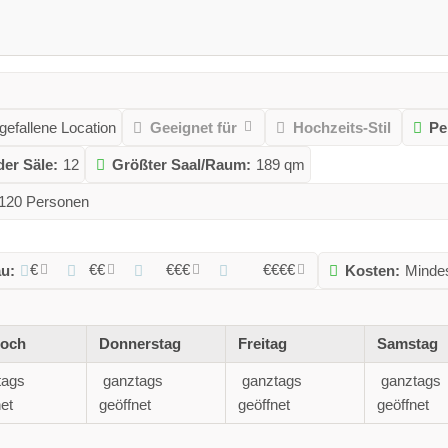
gefallene Location
Geeignet für
Hochzeits-Stil
Pe
der Säle:
12
Größter Saal/Raum:
189 qm
-120 Personen
€
€€
€€€
€€€€
au:
Kosten:
Minde
woch
Donnerstag
Freitag
Samstag
tags
ganztags
ganztags
ganztags
et
geöffnet
geöffnet
geöffnet