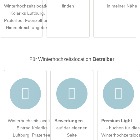
Die
Datenschutzerklärung
habe ich zur Kenntnis genommen.
Winterhochzeitslocation
finden
in meiner Nähe
Kolariks Luftburg,
öffentliche Frage stellen
Abbrechen
Praterfee, Feenzelt und
Himmelreich abgeben
Hinweis:
Bitte beachten Sie, öffentliche Fragen sind
für alle
Besucher sichtbar
.
Klicken Sie hier um eine
individuelle Frage
an den
Winterhochzeitslocation-Eintrag zu stellen
.
Für Winterhochzeitslocation
Betreiber
Winterhochzeitslocation-
Bewertungen
Premium Light
Eintrag Kolariks
auf der eigenen
- buchen für die
Luftburg, Praterfee,
Seite
Winterhochzeitsloca