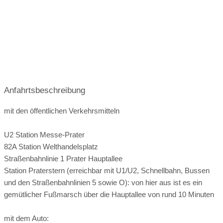
e-Ladestation
nach Vereinbarung
11:00-05:00
11:00-05:00
11:00-05:00
11:00-05:00
11:00-05:00
Anfahrtsbeschreibung
11:00-05:00
mit den öffentlichen Verkehrsmitteln
U2 Station Messe-Prater
Angaben zur Sperrstunde:
82A Station Welthandelsplatz
keine Sperrstunde, feiern Sie so lange wie Sie Lust haben
Straßenbahnlinie 1 Prater Hauptallee
Station Praterstern (erreichbar mit U1/U2, Schnellbahn, Bussen
Hunde erlaubt
und den Straßenbahnlinien 5 sowie O): von hier aus ist es ein
Rauchen:
eingeschränkt erlaubt
Wintergarten
gemütlicher Fußmarsch über die Hauptallee von rund 10 Minuten
Terrasse
Garten
Festzelt
Weinkeller
mit dem Auto: