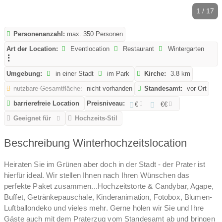
1 / 17
Personenanzahl:
max. 350 Personen
Art der Location:
Eventlocation
Restaurant
Wintergarten
Umgebung:
in einer Stadt
im Park
Kirche:
3.8 km
nutzbare Gesamtfläche:
nicht vorhanden
Standesamt:
vor Ort
barrierefreie Location
Preisniveau:
€
€€
Geeignet für
Hochzeits-Stil
Beschreibung Winterhochzeitslocation
Heiraten Sie im Grünen aber doch in der Stadt - der Prater ist
hierfür ideal. Wir stellen Ihnen nach Ihren Wünschen das
perfekte Paket zusammen...Hochzeitstorte & Candybar, Agape,
Buffet, Getränkepauschale, Kinderanimation, Fotobox, Blumen-
Luftballondeko und vieles mehr. Gerne holen wir Sie und Ihre
Gäste auch mit dem Praterzug vom Standesamt ab und bringen