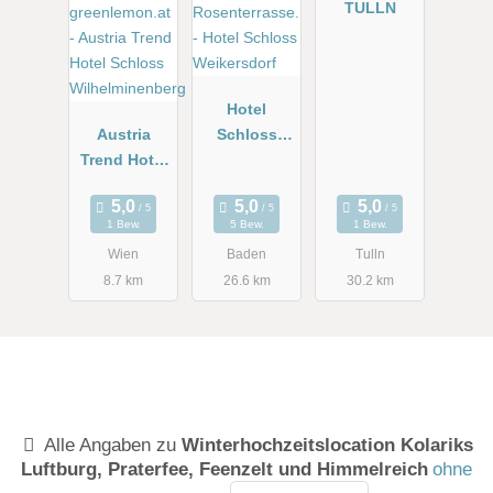
TULLN
Hotel
Austria
Schloss
Trend Hotel
Weikersdorf
Schloss
Wilhelminen
1 Bew.
5 Bew.
1 Bew.
berg
Wien
Baden
Tulln
8.7 km
26.6 km
30.2 km
Alle Angaben zu
Winterhochzeitslocation Kolariks
Luftburg, Praterfee, Feenzelt und Himmelreich
ohne