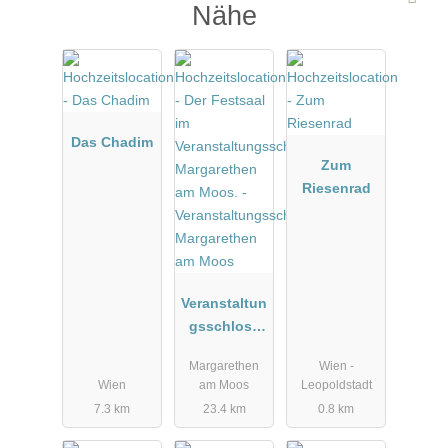
Nähe
Das Chadim
Zum
Riesenrad
Veranstaltun
gsschloss
Margarethen
Margarethen
Wien -
am Moos
Wien
am Moos
Leopoldstadt
7.3 km
23.4 km
0.8 km