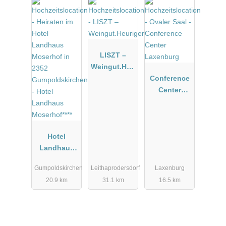
LISZT –
Weingut.Heu
rigen.Manuf
Conference
aktur
Center
Laxenburg
Hotel
Landhaus
Moserhof****
Gumpoldskirchen
Leithaprodersdorf
Laxenburg
20.9 km
31.1 km
16.5 km