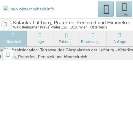
Menu
Kolariks Luftburg, Praterfee, Feenzelt und Himmelreic
Waldsteingartenstraße Prater 128
1020
Wien
Österreich
Übersicht
Lage
Fotos
Bewertungen
Anfrage
17