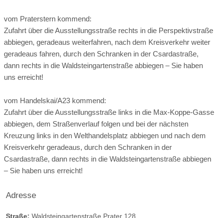
Bar
vom Praterstern kommend:
mögliche Tischformate:
Zufahrt über die Ausstellungsstraße rechts in die Perspektivstraße
Einzeltische rund
Einzeltische eckig
Tafel
abbiegen, geradeaus weiterfahren, nach dem Kreisverkehr weiter
U-Form
geradeaus fahren, durch den Schranken in der Csardastraße,
Hussen:
kostenpflichtig
dann rechts in die Waldsteingartenstraße abbiegen – Sie haben
uns erreicht!
geschlossene Gesellschaft
vom Handelskai/A23 kommend:
barrierefreie Location
Platz für Sektempfang
Zufahrt über die Ausstellungsstraße links in die Max-Koppe-Gasse
Platz für Agape
letzte Renovierung:
jedes Jahr
abbiegen, dem Straßenverlauf folgen und bei der nächsten
Kreuzung links in den Welthandelsplatz abbiegen und nach dem
Video
Kreisverkehr geradeaus, durch den Schranken in der
Broschüre
Video der Location
Facebook
Csardastraße, dann rechts in die Waldsteingartenstraße abbiegen
– Sie haben uns erreicht!
instagram
Perfekte Jahreszeit
Helikopterlandeplatz
Candybar
Fotobox
Adresse
weitere Unterlagen
Straße:
Waldsteingartenstraße Prater 128