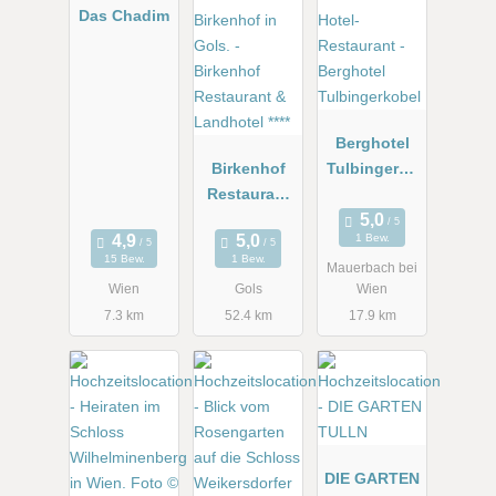
Das Chadim
Berghotel
Birkenhof
Tulbingerko
Restaurant
bel
& Landhotel
1 Bew.
****
15 Bew.
1 Bew.
Mauerbach bei
Wien
Gols
Wien
7.3 km
52.4 km
17.9 km
DIE GARTEN