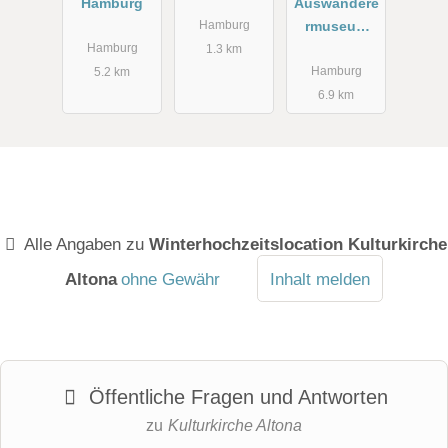
Hamburg
Auswandere
rmuseum
Hamburg
BallinStadt
Hamburg
1.3 km
Hamburg
Hamburg
5.2 km
6.9 km
Alle Angaben zu
Winterhochzeitslocation Kulturkirche
Altona
ohne Gewähr
Inhalt melden
Öffentliche Fragen und Antworten
zu
Kulturkirche Altona