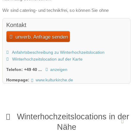
Wir sind catering- und technikfrei, so können Sie ohne
Einschränkungen Ihren Wünschen gestalterisch Ausdruck
verleihen.
Kontakt
unverb. Anfrage senden
Anfahrtsbeschreibung zu Winterhochzeitslocation
Winterhochzeitslocation auf der Karte
Telefon:
+49 40 ...
anzeigen
Homepage:
www.kulturkirche.de
Winterhochzeitslocations in der
Nähe