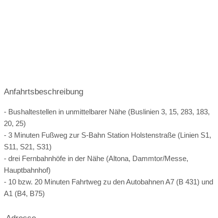
Video
Broschüre
Video der Location
Facebook
instagram
Perfekte Jahreszeit
Helikopterlandeplatz
Candybar
Fotobox
weitere Unterlagen
Anfahrtsbeschreibung
- Bushaltestellen in unmittelbarer Nähe (Buslinien 3, 15, 283, 183,
20, 25)
- 3 Minuten Fußweg zur S-Bahn Station Holstenstraße (Linien S1,
S11, S21, S31)
- drei Fernbahnhöfe in der Nähe (Altona, Dammtor/Messe,
Hauptbahnhof)
- 10 bzw. 20 Minuten Fahrtweg zu den Autobahnen A7 (B 431) und
A1 (B4, B75)