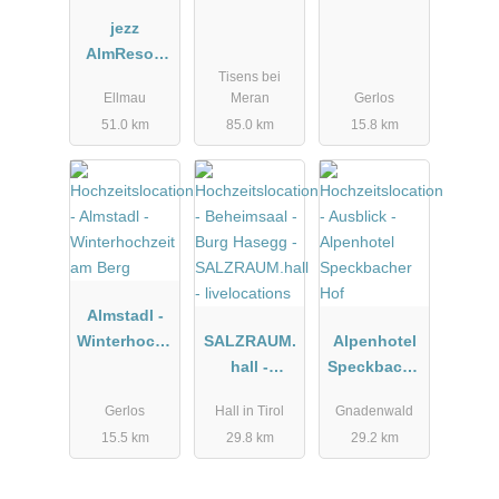
jezz
AlmResort
Tisens bei
Ellmau
Ellmau
Meran
Gerlos
51.0 km
85.0 km
15.8 km
Almstadl -
Winterhochz
SALZRAUM.
Alpenhotel
eit am Berg
hall -
Speckbache
livelocations
r Hof
Gerlos
Hall in Tirol
Gnadenwald
15.5 km
29.8 km
29.2 km