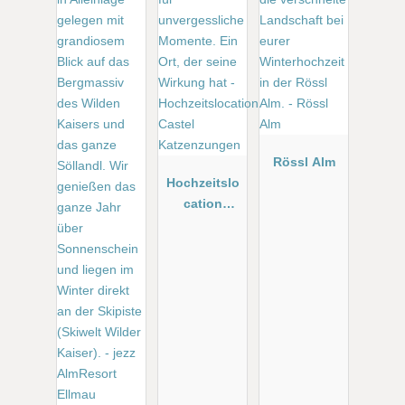
Rössl Alm
Hochzeitslo
cation
Castel
Katzenzung
en