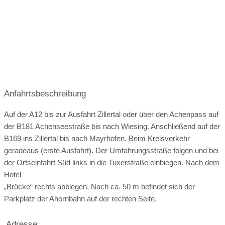
Öffnungszeiten für Hochzeitsfeier
Zusatzgebühren bei externem Catering
Angaben zur Sperrstunde
Hunde erlaubt
Rauchen:
nicht erlaubt
nur im Freien
Wintergarten
Terrasse
Garten
Festzelt
Weinkeller
Bar
Anfahrtsbeschreibung
mögliche Tischformate:
Einzeltische eckig
Tafel
U-Form
Auf der A12 bis zur Ausfahrt Zillertal oder über den Achenpass auf
Hussen:
nicht vorhanden
der B181 Achenseestraße bis nach Wiesing. Anschließend auf der
B169 ins Zillertal bis nach Mayrhofen. Beim Kreisverkehr
geschlossene Gesellschaft
geradeaus (erste Ausfahrt). Der Umfahrungsstraße folgen und bei
der Ortseinfahrt Süd links in die Tuxerstraße einbiegen. Nach dem
barrierefreie Location
Platz für Sektempfang
Hotel
Platz für Agape
letzte Renovierung
„Brücke“ rechts abbiegen. Nach ca. 50 m befindet sich der
Parkplatz der Ahornbahn auf der rechten Seite.
Video
Broschüre
Video der Location
Facebook
Adresse