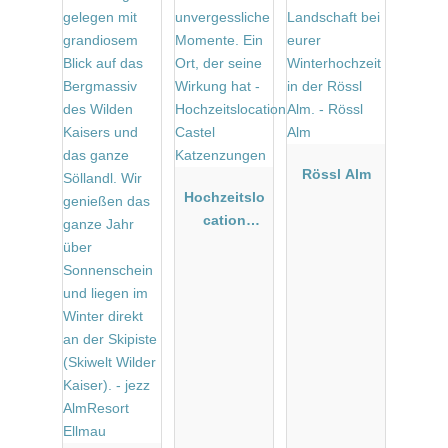
Rössl Alm
Hochzeitslo
cation
Castel
Katzenzung
en