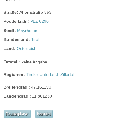
instagram
Perfekte Jahreszeit
Straße:
Ahornstraße 853
Helikopterlandeplatz
Candybar
Fotobox
Postleitzahl:
PLZ 6290
weitere Unterlagen
Stadt:
Mayrhofen
Bundesland:
Tirol
Land:
Österreich
Ortsteil:
keine Angabe
Regionen:
Tiroler Unterland
Zillertal
Breitengrad
:
47.161190
Längengrad
:
11.861230
Routenplaner
Kontakt