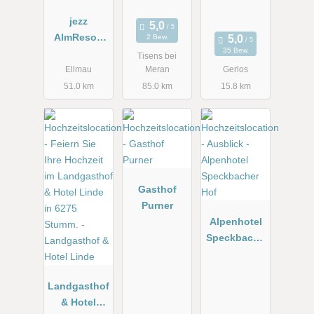
jezz
AlmResort
2 Bew.
35 Bew.
Ellmau
Tisens bei
Ellmau
Meran
Gerlos
51.0 km
85.0 km
15.8 km
Gasthof
Purner
Alpenhotel
Speckbache
r Hof
Landgasthof
& Hotel