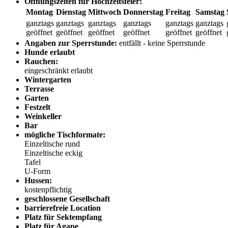
Öffnungszeiten für Hochzeitsfeier:
Montag
Dienstag
Mittwoch
Donnerstag
Freitag
Samstag
ganztags
ganztags
ganztags
ganztags
ganztags
ganztags
geöffnet
geöffnet
geöffnet
geöffnet
geöffnet
geöffnet
Angaben zur Sperrstunde:
entfällt - keine Sperrstunde
Hunde erlaubt
Rauchen:
eingeschränkt erlaubt
Wintergarten
Terrasse
Garten
Festzelt
Weinkeller
Bar
mögliche Tischformate:
Einzeltische rund
Einzeltische eckig
Tafel
U-Form
Hussen:
kostenpflichtig
geschlossene Gesellschaft
barrierefreie Location
Platz für Sektempfang
Platz für Agape