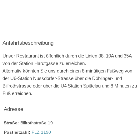
ganztags geöffnet
ganztags geöffnet
ganztags geöffnet
Anfahrtsbeschreibung
ganztags geöffnet
ganztags geöffnet
Unser Restaurant ist öffentlich durch die Linien 38, 10A und 35A
von der Station Hardtgasse zu erreichen.
ganztags geöffnet
Alternativ könnten Sie uns durch einen 8-minütigen Fußweg von
der U6-Station Nussdorfer-Strasse über die Döblinger- und
Billrothstrasse oder über die U4 Station Spittelau und 8 Minuten zu
Angaben zur Sperrstunde:
Fuß erreichen.
Auf Wunsch bis in die Nacht; Musik bis 02:00 Uhr!
Adresse
Hunde erlaubt
Rauchen:
eingeschränkt erlaubt
Wintergarten
Straße:
Billrothstraße 19
Postleitzahl:
PLZ 1190
Terrasse
Garten
Festzelt
Weinkeller