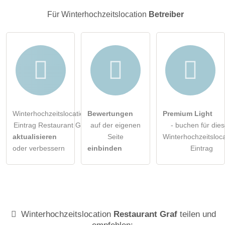
Klicken Sie hier um eine
individuelle Frage
an den
Für Winterhochzeitslocation
Betreiber
Winterhochzeitslocation-Eintrag zu stellen
.
Winterhochzeitslocation-
Bewertungen
Premium Light
Eintrag Restaurant Graf
auf der eigenen
- buchen für die
aktualisieren
Seite
Winterhochzeitsloca
oder verbessern
einbinden
Eintrag
Winterhochzeitslocation
Restaurant Graf
teilen und
empfehlen: