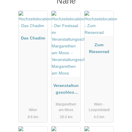
Nähe
Das Chadim
Zum
Riesenrad
Veranstaltun
gsschloss
Margarethen
Margarethen
Wien -
am Moos
Wien
am Moos
Leopoldstadt
8.6 km
28.0 km
4.0 km