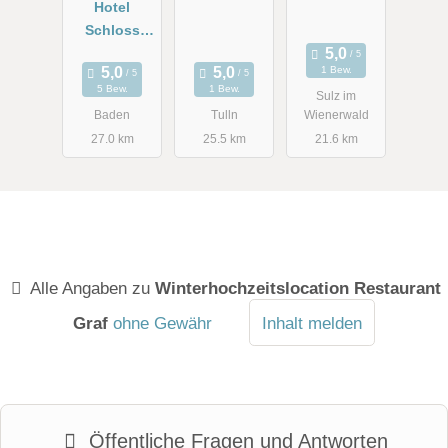
Hotel
Schloss
Weikersdorf
1 Bew.
5 Bew.
1 Bew.
Sulz im
Baden
Tulln
Wienerwald
27.0 km
25.5 km
21.6 km
Alle Angaben zu
Winterhochzeitslocation Restaurant
Graf
ohne Gewähr
Inhalt melden
Öffentliche Fragen und Antworten