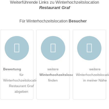
Weiterführende Links zu Winterhochzeitslocation
Restaurant Graf
E-Mail-Adresse (wird nicht veröffentlicht)
Für Winterhochzeitslocation
Besucher
Hiermit akzeptiere ich die
AGB
.
Bewertung
weitere
weitere
für
Winterhochzeitslocations
Winterhochzeitslocat
Die
Datenschutzerklärung
habe ich zur Kenntnis genommen.
Winterhochzeitslocation
finden
in meiner Nähe
Restaurant Graf
öffentliche Frage stellen
Abbrechen
abgeben
Hinweis:
Bitte beachten Sie, öffentliche Fragen sind
für alle
Besucher sichtbar
.