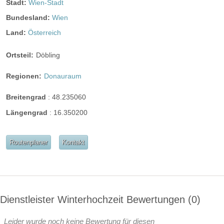
Stadt:
Wien-Stadt
Bar
Bundesland:
Wien
mögliche Tischformate:
Land:
Österreich
Einzeltische eckig
Tafel
U-Form
Hussen:
kostenpflichtig
Ortsteil:
Döbling
geschlossene Gesellschaft
Regionen:
Donauraum
barrierefreie Location
Platz für Sektempfang
Breitengrad
:
48.235060
Platz für Agape
letzte Renovierung:
2013
Längengrad
:
16.350200
Video
Routenplaner
Kontakt
Broschüre
Video der Location
Facebook
instagram
Perfekte Jahreszeit
Helikopterlandeplatz
Candybar
Fotobox
Dienstleister Winterhochzeit Bewertungen
0
weitere Unterlagen
Leider wurde noch keine Bewertung für diesen