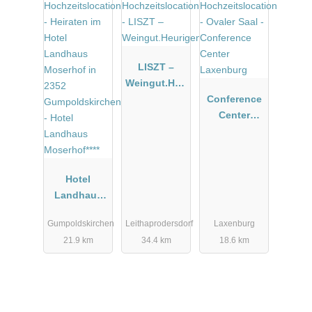
LISZT –
Weingut.Heu
rigen.Manuf
Conference
aktur
Center
Laxenburg
Hotel
Landhaus
Moserhof****
Gumpoldskirchen
Leithaprodersdorf
Laxenburg
21.9 km
34.4 km
18.6 km