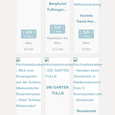
Berghotel
Tulbingerko
bel
Austria
Trend Hotel
Schloss
1 Bew.
Wilhelminen
15 Bew.
1 Bew.
Mauerbach bei
berg
Wien
Wien
Wien
8.6 km
13.5 km
4.9 km
DIE GARTEN
TULLN
Stockerwirt