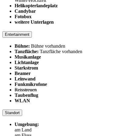
Winter-Hochzeit
Helikopterlandeplatz
Candybar
Fotobox
weitere Unterlagen
Entertainment
Bühne:
Bühne vorhanden
Tanzfläche:
Tanzfläche vorhanden
Musikanlage
Lichtanlage
Starkstrom
Beamer
Leinwand
Funkmikrofone
Reisstreuen
Taubenflug
WLAN
Standort
Umgebung:
am Land
am Fluss