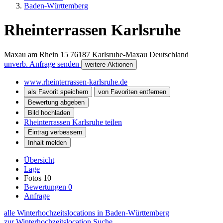
Baden-Württemberg
Rheinterrassen Karlsruhe
Maxau am Rhein 15
76187
Karlsruhe-Maxau
Deutschland
unverb. Anfrage senden
weitere Aktionen
www.rheinterrassen-karlsruhe.de
als Favorit speichern
von Favoriten entfernen
Bewertung abgeben
Bild hochladen
Rheinterrassen Karlsruhe teilen
Eintrag verbessern
Inhalt melden
Übersicht
Lage
Fotos
10
Bewertungen
0
Anfrage
alle Winterhochzeitslocations in Baden-Württemberg
zur Winterhochzeitslocation Suche