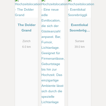
The Dolder
Eventlokal
Grand
Soorebröggl
i
Zürich
Sursee
6.0 km
39.0 km