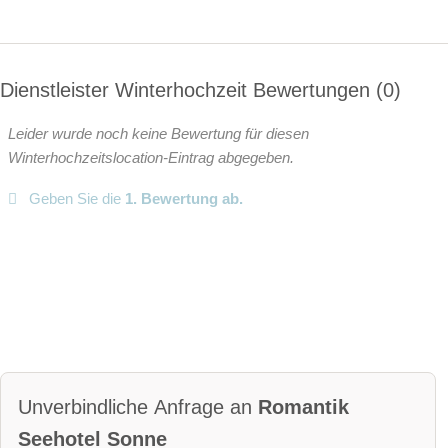
barrierefreie Location
Platz für Sektempfang
Platz für Agape
letzte Renovierung:
2012
Video
Dienstleister Winterhochzeit Bewertungen
0
Broschüre
Video der Location
Facebook
Leider wurde noch keine Bewertung für diesen
instagram
Winterhochzeitslocation-Eintrag abgegeben.
Perfekte Jahreszeit:
Geben Sie die
1. Bewertung ab.
Frühlings-Hochzeit
Sommer-Hochzeit
Herbst-Hochzeit
Winter-Hochzeit
Helikopterlandeplatz
Candybar
Fotobox
weitere Unterlagen
Unverbindliche Anfrage an
Romantik
Seehotel Sonne