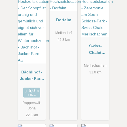
Dorfalm
Mettendorf
42.3 km
Swiss-
Chalet
Merlischach
en
Merlischachen
Bächlihof -
31.0 km
Jucker Farm
AG
1 Bew.
Rapperswil-
Jona
22.8 km