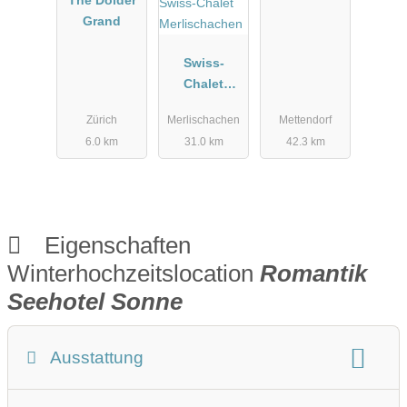
Grand
Swiss-
Chalet
Merlischach
Zürich
Merlischachen
Mettendorf
en
6.0 km
31.0 km
42.3 km
Eigenschaften
Winterhochzeitslocation
Romantik
Seehotel Sonne
Ausstattung
Winterhochzeit Beschreibung