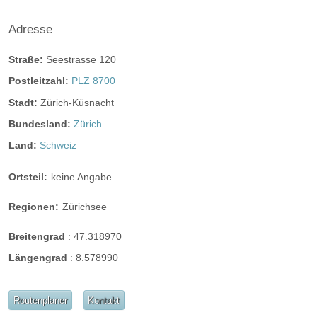
ganztags geöffnet
ganztags geöffnet
Adresse
ganztags geöffnet
Straße:
Seestrasse 120
Postleitzahl:
PLZ 8700
Stadt:
Zürich-Küsnacht
Angaben zur Sperrstunde
Hunde erlaubt
Bundesland:
Zürich
Rauchen:
nur im Freien
Wintergarten
Land:
Schweiz
Terrasse
Garten
Festzelt
Weinkeller
Ortsteil:
keine Angabe
Bar
Regionen:
Zürichsee
mögliche Tischformate:
Einzeltische rund
Einzeltische eckig
Tafel
Breitengrad
:
47.318970
U-Form
Längengrad
:
8.578990
Hussen:
kostenpflichtig
geschlossene Gesellschaft
Routenplaner
Kontakt