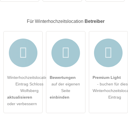
Hinweis:
Bitte beachten Sie, öffentliche Fragen sind
für alle
Besucher sichtbar
.
Klicken Sie hier um eine
individuelle Frage
an den
Für Winterhochzeitslocation
Betreiber
Winterhochzeitslocation-Eintrag zu stellen
.
Winterhochzeitslocation-
Bewertungen
Premium Light
Eintrag Schloss
auf der eigenen
- buchen für die
Wolfsberg
Seite
Winterhochzeitsloca
aktualisieren
einbinden
Eintrag
oder verbessern