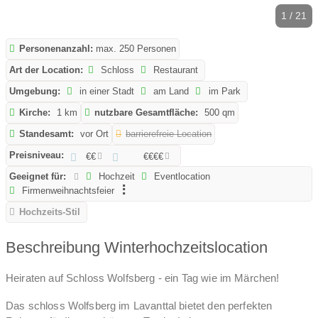
1 / 21
Personenanzahl:
max. 250 Personen
Art der Location:
Schloss
Restaurant
Umgebung:
in einer Stadt
am Land
im Park
Kirche:
1 km
nutzbare Gesamtfläche:
500 qm
Standesamt:
vor Ort
barrierefreie Location
Preisniveau:
€€
€€€€
Geeignet für:
Hochzeit
Eventlocation
Firmenweihnachtsfeier
Hochzeits-Stil
Beschreibung Winterhochzeitslocation
Heiraten auf Schloss Wolfsberg - ein Tag wie im Märchen!
Das schloss Wolfsberg im Lavanttal bietet den perfekten