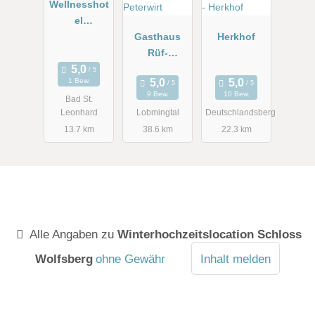
Wellnesshot
el
Moselebauer
Gasthaus
Herkhof
****
Rüf-
Peterwirt
1 Bew.
9 Bew.
10 Bew.
Bad St.
Leonhard
Lobmingtal
Deutschlandsberg
13.7 km
38.6 km
22.3 km
Alle Angaben zu
Winterhochzeitslocation Schloss
Wolfsberg
ohne Gewähr
Inhalt melden