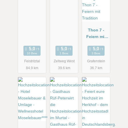
Thon 7 -
Feiern mit
Tradition
10 Bew.
1 Bew.
3 Bew.
Feistritztal
Zeltweg West
Grafenstein
84.9 km
39.6 km
36.7 km