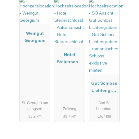
Unser Haus steht Ihnen jederzeit zur Besichtigung offen.
Vereinbaren Sie einen Termin mit uns. - Wir freuen uns auf Ihren
Besuch!
Weingut
Herzlichst
Georgium
Familie Stölzl
Hotel
Steirerschlö
ssl
Gut Schloss
Lichtengrab
en -
St. Georgen am
Bad St.
romantische
Längsee
Zeltweg
Leonhard
s Schloss
33.2 km
39.7 km
16.7 km
exklusive
mieten