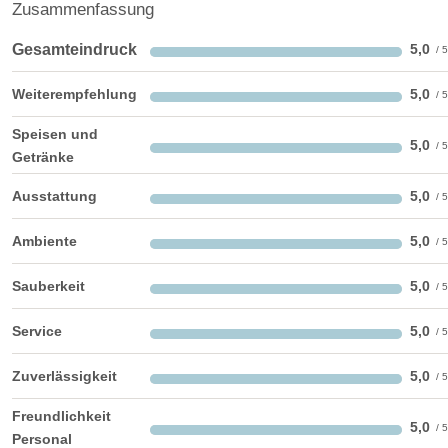
Zusammenfassung
barrierefreie Location
Platz für Sektempfang
Platz für Agape
letzte Renovierung:
2012
Gesamteindruck
5,0
Video
Weiterempfehlung
5,0
Broschüre
Video der Location
Speisen und
5,0
Facebook
instagram
Getränke
Perfekte Jahreszeit:
Ausstattung
5,0
Frühlings-Hochzeit
Sommer-Hochzeit
Ambiente
5,0
Herbst-Hochzeit
Winter-Hochzeit
Helikopterlandeplatz
Candybar
Fotobox
Sauberkeit
5,0
weitere Unterlagen
Service
5,0
Zuverlässigkeit
5,0
Freundlichkeit
5,0
Personal