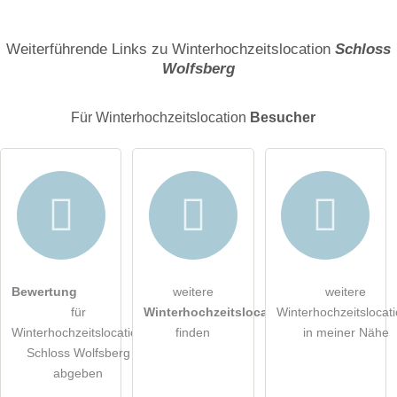
Name
Weiterführende Links zu Winterhochzeitslocation
Schloss
Wolfsberg
E-Mail-Adresse (wird nicht veröffentlicht)
Für Winterhochzeitslocation
Besucher
Hiermit akzeptiere ich die
AGB
.
Bewertung
weitere
weitere
für
Winterhochzeitslocations
Winterhochzeitslocat
Die
Datenschutzerklärung
habe ich zur Kenntnis genommen.
Winterhochzeitslocation
finden
in meiner Nähe
Schloss Wolfsberg
öffentliche Frage stellen
Abbrechen
abgeben