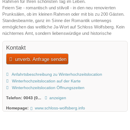
Rahmen für Ihren schönsten Tag im Leben.
Feiern Sie - romantisch und stilvoll - in den neu renovierten
Prunksälen, ob im kleinen Rahmen oder mit bis zu 200 Gästen.
Standesbeamte, ganz im Sinne der Romantik unterwegs
ermöglichen das weltliche Ja-Wort auf Schloss Wolfsberg. Kein
nüchternes Amt, sondern liebenswürdige und historische
Verspieltheit und vor allem genug Platz. Dafür stehen die
Schloss-Terrasse, der Jagd Saal und der Wintergarten zur
Kontakt
Verfügung.
unverb. Anfrage senden
Für die kirchliche Trauung bietet sich die Markuskirche am Fuße
des Schlossberges an.
Anfahrtsbeschreibung zu Winterhochzeitslocation
Die Schloss-Terrasse mit mediterranem Flair und herrlichem
Winterhochzeitslocation auf der Karte
Ausblick über das Lavanttal ist perfekt für den Sektempfang
Winterhochzeitslocation Öffnungszeiten
geeignet.
Der wunderschöne Schloss-Park und die Schloss-
Telefon:
0043 (0...
anzeigen
Räumlichkeiten bieten den idealen Rahmen für die
Homepage:
www.schloss-wolfsberg.info
Hochzeitsfotos.
Beim Erstellen des Hochzeitsmenüs richten wir uns ganz nach
den Wünschen des Brautpaares. Es wird alles frisch vor Ort