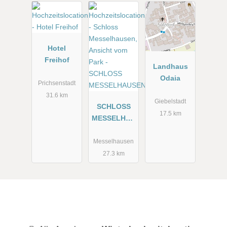
Hotel
Freihof
Landhaus
Odaia
Prichsenstadt
31.6 km
Giebelstadt
SCHLOSS
17.5 km
MESSELHAU
SEN
Messelhausen
27.3 km