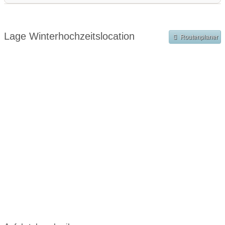
Angaben zu den Festsälen
Nächste Fotogelegenheit
e-Ladestation
Angebote in der Hauptsaison
Preis für 3 Gänge Menü
Getränke
Kapelle
Trauung im Freien
Angebot in der Nebensaison
Showcooking
Platz für Buffet
Lage Winterhochzeitslocation
Routenplaner
€€€
Preisniveau:
Kosten
mögliche Sonderwünsche
Öffnungszeiten für Hochzeitsfeier
Zusatzgebühren bei externem Catering
Angaben zur Sperrstunde
Hunde erlaubt
Rauchen:
nur im Freien
Wintergarten
Terrasse
Garten
Festzelt
Weinkeller
Bar
mögliche Tischformate:
Einzeltische rund
Tafel
U-Form
Hussen:
kostenpflichtig
geschlossene Gesellschaft
barrierefreie Location
Platz für Sektempfang