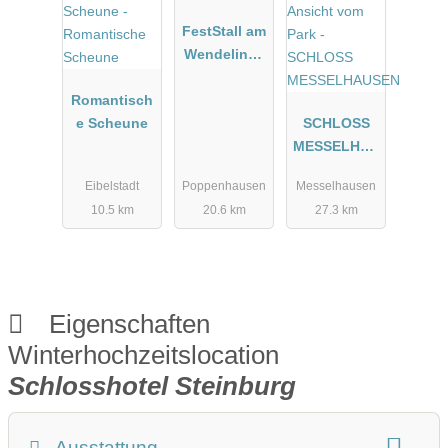
FestStall am
Wendelinsh
of
Romantisch
e Scheune
SCHLOSS
MESSELHAU
SEN
Eibelstadt
Poppenhausen
Messelhausen
10.5 km
20.6 km
27.3 km
Eigenschaften
Winterhochzeitslocation
Schlosshotel Steinburg
Ausstattung