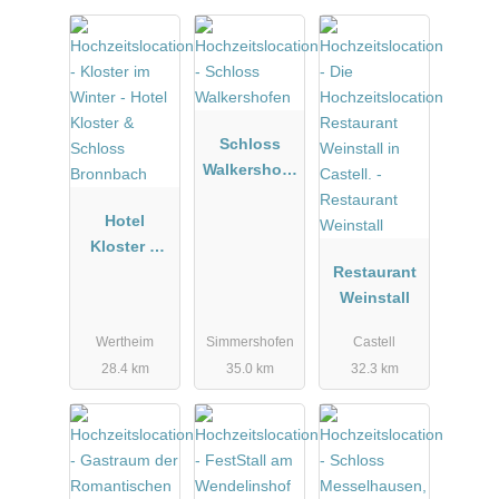
Schloss
Walkershofe
n
Hotel
Kloster &
Schloss
Restaurant
Bronnbach
Weinstall
Wertheim
Simmershofen
Castell
28.4 km
35.0 km
32.3 km