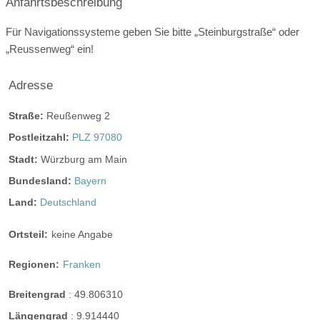
Anfahrtsbeschreibung
Platz für Agape
letzte Renovierung
Für Navigationssysteme geben Sie bitte „Steinburgstraße“ oder
Video
„Reussenweg“ ein!
Broschüre
Video der Location
Adresse
Facebook
instagram
Straße:
Reußenweg 2
Perfekte Jahreszeit:
Frühlings-Hochzeit
Sommer-Hochzeit
Postleitzahl:
PLZ 97080
Herbst-Hochzeit
Winter-Hochzeit
Stadt:
Würzburg am Main
Helikopterlandeplatz
Candybar
Fotobox
Bundesland:
Bayern
Land:
Deutschland
weitere Unterlagen
Ortsteil:
keine Angabe
Regionen:
Franken
Breitengrad
:
49.806310
Längengrad
:
9.914440