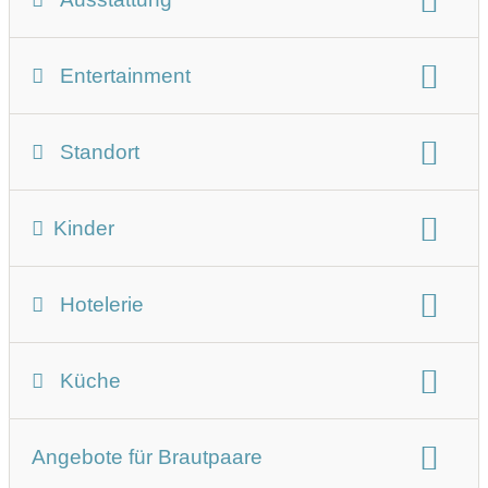
Winterhochzeit Beschreibung
Entertainment
Art der Location:
Schloss
Restaurant
Hotel
Bühne
Tanzfläche
Musikanlage
Geeignet für:
Standort
Hochzeit
Eventlocation
Firmenweihnachtsfeier
Lichtanlage
Starkstrom
Beamer
Geburtstagsfeier
Gala, Tanzabend und Bälle
Umgebung
freistehend
Kirche
Leinwand
Funkmikrofone
Reisstreuen
Kinder
Private Feier (Taufe, Erstkommunion,...)
Standesamt
Location für Brautentführung
Taubenflug
WLAN
Produktpräsentation
Seminare und Meetings
Spielplatz
Kinderspielecke
Kinderkino
Unterbringungsmöglichkeit:
vor Ort
Hochzeits-Stil
Hotelerie
Wickeltisch
Schlafmöglichkeiten für Kinder
Autobahnabfahrt
öffentliche Verkehrsmittel
Personenanzahl:
max. 160 Personen
nächstes Hotel:
vor Ort
Kinderbetreuung/Nanny
Parkplatz:
kostenlos
Busparkplatz
nutzbare Gesamtfläche
Anzahl der Säle:
7
Küche
Klassifizierung:
nächster Reisemobilstellplatz
Größter Saal/Raum:
196 qm
Bewirtung:
eigene Bewirtung
Kosten Doppelzimmer
Hochzeitssuite
Anbindung Taxi/Shuttleservice
Seehöhe
Angebote für Brautpaare
Angaben zu den Sälen
Geschmacksrichtungen
Korkgeld
Late Checkout