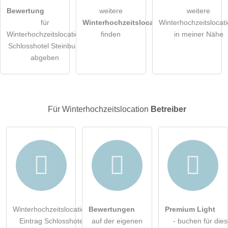
Hiermit akzeptiere ich die
AGB
.
Bewertung
weitere
weitere
für
Winterhochzeitslocations
Winterhochzeitslocat
Die
Datenschutzerklärung
habe ich zur Kenntnis genommen.
Winterhochzeitslocation
finden
in meiner Nähe
Schlosshotel Steinburg
öffentliche Frage stellen
Abbrechen
abgeben
Hinweis:
Bitte beachten Sie, öffentliche Fragen sind
für alle
Besucher sichtbar
.
Klicken Sie hier um eine
individuelle Frage
an den
Für Winterhochzeitslocation
Betreiber
Winterhochzeitslocation-Eintrag zu stellen
.
Winterhochzeitslocation-
Bewertungen
Premium Light
Eintrag Schlosshotel
auf der eigenen
- buchen für die