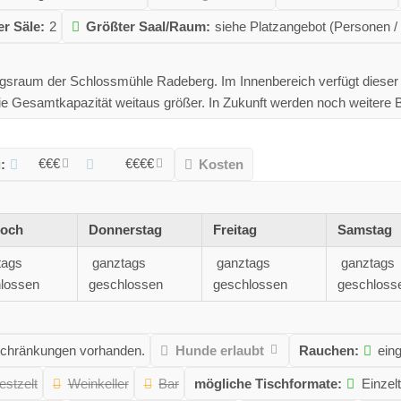
r Säle:
2
Größter Saal/Raum:
siehe Platzangebot (Personen /
tungsraum der Schlossmühle Radeberg. Im Innenbereich verfügt dieser
e Gesamtkapazität weitaus größer. In Zukunft werden noch weitere B
€€€
€€€€
:
Kosten
woch
Donnerstag
Freitag
Samstag
tags
ganztags
ganztags
ganztags
lossen
geschlossen
geschlossen
geschloss
schränkungen vorhanden.
Hunde erlaubt
Rauchen:
ein
estzelt
Weinkeller
Bar
mögliche Tischformate:
Einzel