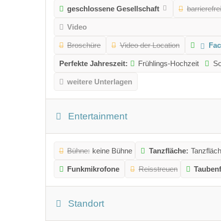
geschlossene Gesellschaft
barrierefre
Video
Broschüre
Video der Location
Fa
Perfekte Jahreszeit:
Frühlings-Hochzeit
So
weitere Unterlagen
Entertainment
Bühne:
keine Bühne
Tanzfläche:
Tanzfläc
Funkmikrofone
Reisstreuen
Taubenf
Standort