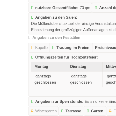
nutzbare Gesamtfläche:
70 qm
Anzahl de
Angaben zu den Sälen:
Die Müllerstube ist aktuell der einzige Veranstal
Einbeziehung der großzügigen Außenanlagen ist di
Angaben zu den Festsälen
Kapelle
Trauung im Freien
Preisniveau
Öffnungszeiten für Hochzeitsfeier:
Montag
Dienstag
Mitt
ganztags
ganztags
ganz
geschlossen
geschlossen
gesch
Angaben zur Sperrstunde:
Es sind keine Ein
Wintergarten
Terrasse
Garten
F