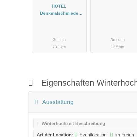
HOTEL
Denkmalschmiede
Höfgen
Grimma
Dresden
73.1 km
12.5 km
Eigenschaften Winterhoch
Ausstattung
Winterhochzeit Beschreibung
Art der Location:
Eventlocation
im Freien