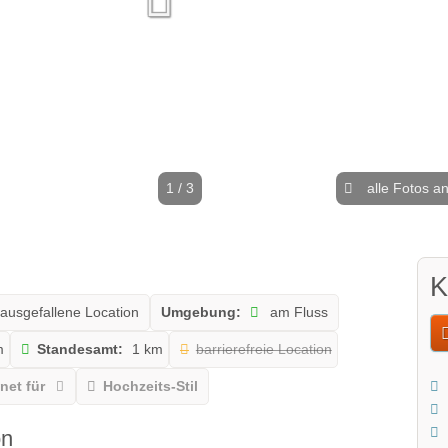
1 / 3
alle Fotos a
K
ausgefallene Location
Umgebung:
am Fluss
m
Standesamt:
1 km
barrierefreie Location
net für
Hochzeits-Stil
on