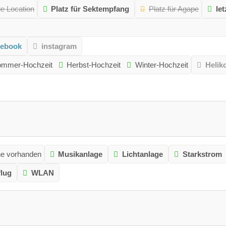
ie Location
Platz für Sektempfang
Platz für Agape
le
cebook
instagram
mmer-Hochzeit
Herbst-Hochzeit
Winter-Hochzeit
Helik
he vorhanden
Musikanlage
Lichtanlage
Starkstrom
lug
WLAN