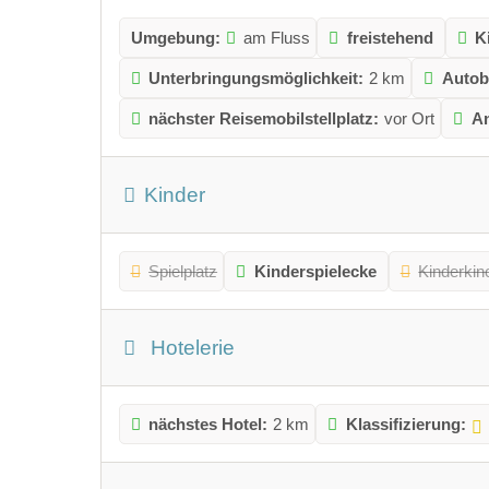
Umgebung:
am Fluss
freistehend
K
Unterbringungsmöglichkeit:
2 km
Autob
nächster Reisemobilstellplatz:
vor Ort
An
Kinder
Spielplatz
Kinderspielecke
Kinderkin
Hotelerie
nächstes Hotel:
2 km
Klassifizierung: