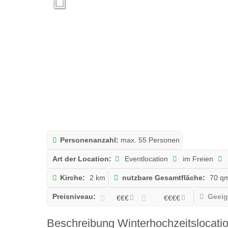
Personenanzahl:
max. 55 Personen
Art der Location:
Eventlocation
im Freien
Kirche:
2 km
nutzbare Gesamtfläche:
70 q
Preisniveau:
Geeig
€€€
€€€€
Beschreibung Winterhochzeitslocati