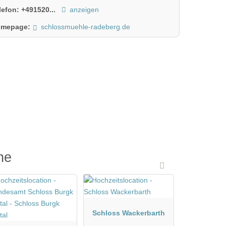
lefon:
+491520...
anzeigen
mepage:
schlossmuehle-radeberg.de
he
Schloss Wackerbarth