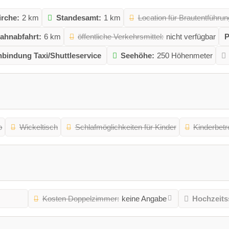
irche:
2 km
Standesamt:
1 km
Location für Brautentführun
ahnabfahrt:
6 km
öffentliche Verkehrsmittel:
nicht verfügbar
P
bindung Taxi/Shuttleservice
Seehöhe:
250 Höhenmeter
o
Wickeltisch
Schlafmöglichkeiten für Kinder
Kinderbet
Kosten Doppelzimmer:
keine Angabe
Hochzeits