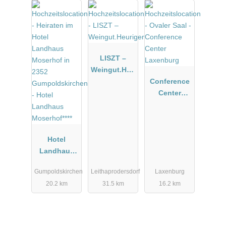
LISZT –
Weingut.Heu
rigen.Manuf
Conference
aktur
Center
Laxenburg
Hotel
Landhaus
Moserhof****
Gumpoldskirchen
Leithaprodersdorf
Laxenburg
20.2 km
31.5 km
16.2 km