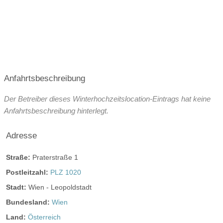
ganztags geöffnet
ganztags geöffnet
ganztags geöffnet
ganztags geöffnet
ganztags geöffnet
Anfahrtsbeschreibung
ganztags geöffnet
Der Betreiber dieses Winterhochzeitslocation-Eintrags hat keine
Anfahrtsbeschreibung hinterlegt.
ganztags geöffnet
ganztags geöffnet
Adresse
Straße:
Praterstraße 1
Angaben zur Sperrstunde:
02:00 h
Postleitzahl:
PLZ 1020
Hunde erlaubt
Stadt:
Wien - Leopoldstadt
Bundesland:
Wien
Rauchen:
erlaubt
nicht erlaubt
Land:
Österreich