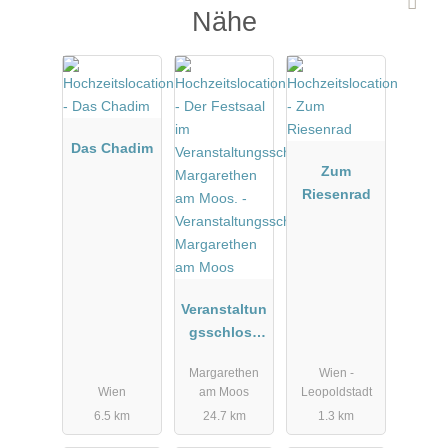
Nähe
Das Chadim
Zum
Riesenrad
Veranstaltun
gsschloss
Margarethen
Margarethen
Wien -
am Moos
Wien
am Moos
Leopoldstadt
6.5 km
24.7 km
1.3 km