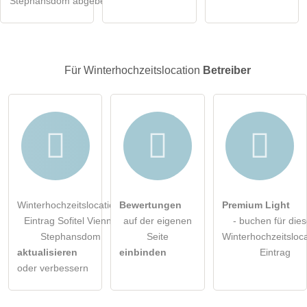
Stephansdom abgeben
Hinweis:
Bitte beachten Sie, öffentliche Fragen sind
für alle
Besucher sichtbar
.
Klicken Sie hier um eine
individuelle Frage
an den
Für Winterhochzeitslocation
Betreiber
Winterhochzeitslocation-Eintrag zu stellen
.
Winterhochzeitslocation-
Bewertungen
Premium Light
Eintrag Sofitel Vienna
auf der eigenen
- buchen für die
Stephansdom
Seite
Winterhochzeitsloca
aktualisieren
einbinden
Eintrag
oder verbessern