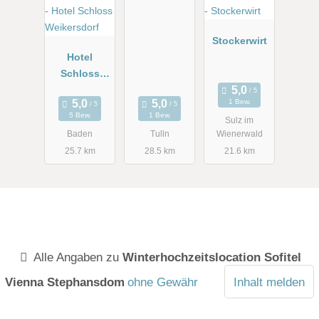
Stockerwirt
Hotel
Schloss
Weikersdorf
1 Bew.
5 Bew.
1 Bew.
Sulz im
Baden
Tulln
Wienerwald
25.7 km
28.5 km
21.6 km
Alle Angaben zu
Winterhochzeitslocation Sofitel
Vienna Stephansdom
ohne Gewähr
Inhalt melden