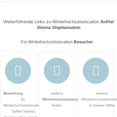
Name
Weiterführende Links zu Winterhochzeitslocation
Sofitel
Vienna Stephansdom
E-Mail-Adresse (wird nicht veröffentlicht)
Für Winterhochzeitslocation
Besucher
Hiermit akzeptiere ich die
AGB
.
Bewertung
weitere
weitere
für
Winterhochzeitslocations
Winterhochzeitslocat
Die
Datenschutzerklärung
habe ich zur Kenntnis genommen.
Winterhochzeitslocation
finden
in meiner Nähe
Sofitel Vienna
öffentliche Frage stellen
Abbrechen