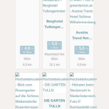
Berghotel
Tulbingerko
bel
Austria
Trend Hotel
Schloss
1 Bew.
Wilhelminen
15 Bew.
1 Bew.
Mauerbach bei
berg
Wien
Wien
Wien
6.5 km
16.1 km
6.9 km
DIE GARTEN
TULLN