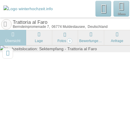
Menu
Trattoria al Faro
Bernsteinpromenade 7
06774
Muldestausee
Deutschland
Übersicht
Lage
Fotos
Bewertungen
Anfrage
9