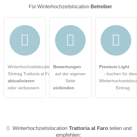
Klicken Sie hier um eine
individuelle Frage
an den
Für Winterhochzeitslocation
Betreiber
Winterhochzeitslocation-Eintrag zu stellen
.
Winterhochzeitslocation-
Bewertungen
Premium Light
Eintrag Trattoria al Faro
auf der eigenen
- buchen für die
aktualisieren
Seite
Winterhochzeitsloca
oder verbessern
einbinden
Eintrag
Winterhochzeitslocation
Trattoria al Faro
teilen und
empfehlen: