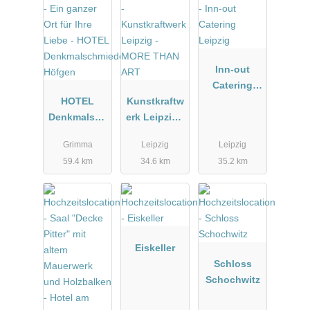
Inn-out
Catering
HOTEL
Kunstkraftw
Leipzig
Denkmalsch
erk Leipzig -
miede
MORE THAN
Grimma
Leipzig
Leipzig
Höfgen
ART
59.4 km
34.6 km
35.2 km
Eiskeller
Schloss
Schochwitz