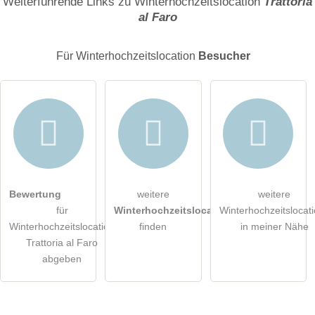
Weiterführende Links zu Winterhochzeitslocation
Trattoria
al Faro
E-Mail-Adresse (wird nicht veröffentlicht)
Für Winterhochzeitslocation
Besucher
Hiermit akzeptiere ich die
AGB
.
Bewertung
weitere
weitere
für
Winterhochzeitslocations
Winterhochzeitslocat
Die
Datenschutzerklärung
habe ich zur Kenntnis genommen.
Winterhochzeitslocation
finden
in meiner Nähe
Trattoria al Faro
öffentliche Frage stellen
Abbrechen
abgeben
Hinweis:
Bitte beachten Sie, öffentliche Fragen sind
für alle
Besucher sichtbar
.