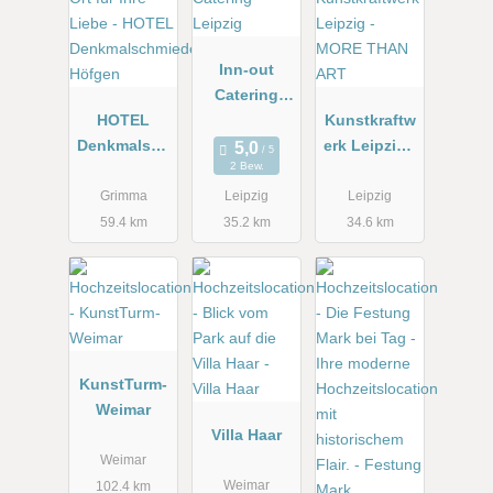
Inn-out
Catering
HOTEL
Leipzig
Kunstkraftw
Denkmalsch
erk Leipzig -
2 Bew.
miede
MORE THAN
Höfgen
ART
Grimma
Leipzig
Leipzig
59.4 km
35.2 km
34.6 km
KunstTurm-
Weimar
Villa Haar
Weimar
Weimar
102.4 km