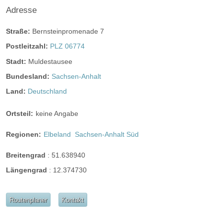
Adresse
Helikopterlandeplatz
Candybar
Fotobox
weitere Unterlagen
Straße:
Bernsteinpromenade 7
Postleitzahl:
PLZ 06774
Stadt:
Muldestausee
Bundesland:
Sachsen-Anhalt
Land:
Deutschland
Ortsteil:
keine Angabe
Regionen:
Elbeland
Sachsen-Anhalt Süd
Breitengrad
:
51.638940
Längengrad
:
12.374730
Routenplaner
Kontakt