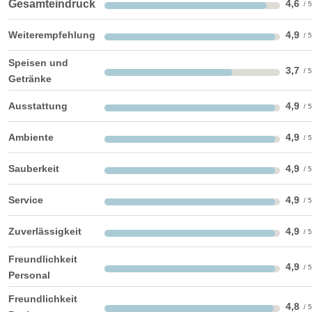
Gesamteindruck
4,6
barrierefreie Location
Platz für Sektempfang
Weiterempfehlung
4,9
Platz für Agape
letzte Renovierung:
2003
Speisen und
3,7
Video
Getränke
Broschüre
Video der Location
Ausstattung
4,9
Facebook
instagram
Ambiente
4,9
Perfekte Jahreszeit:
Frühlings-Hochzeit
Sommer-Hochzeit
Sauberkeit
4,9
Herbst-Hochzeit
Winter-Hochzeit
Service
4,9
Helikopterlandeplatz
Candybar
Fotobox
Zuverlässigkeit
4,9
weitere Unterlagen
Freundlichkeit
4,9
Personal
Freundlichkeit
4,8