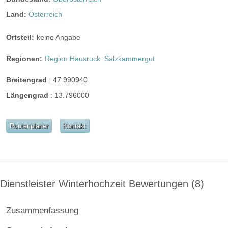
Land:
Österreich
Ortsteil:
keine Angabe
Regionen:
Region Hausruck
Salzkammergut
Angaben zur Sperrstunde:
keine Sperrstunde
Breitengrad
:
47.990940
Hunde erlaubt
Längengrad
:
13.796000
Rauchen:
nicht erlaubt
nur im Freien
Wintergarten
Terrasse
Garten
Festzelt
Routenplaner
Kontakt
Weinkeller
Bar
mögliche Tischformate:
Einzeltische rund
Einzeltische eckig
Tafel
Dienstleister Winterhochzeit Bewertungen
8
U-Form
Hussen:
kostenpflichtig
Zusammenfassung
geschlossene Gesellschaft