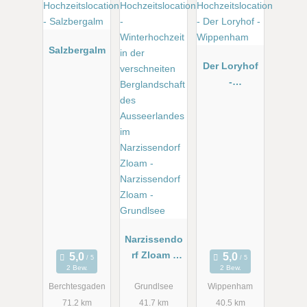
Salzbergalm
Der Loryhof
-
Wippenham
Narzissendo
rf Zloam -
2 Bew.
2 Bew.
Grundlsee
Berchtesgaden
Grundlsee
Wippenham
71.2 km
41.7 km
40.5 km