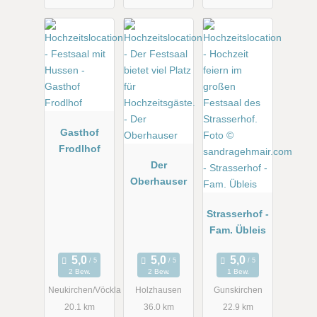
Gasthof
Frodlhof
Der
Oberhauser
Strasserhof -
Fam. Übleis
2 Bew.
2 Bew.
1 Bew.
Neukirchen/Vöckla
Holzhausen
Gunskirchen
20.1 km
36.0 km
22.9 km