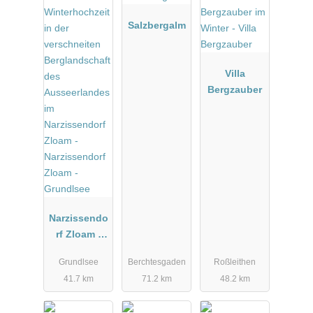
Salzbergalm
Villa
Bergzauber
Narzissendo
rf Zloam -
Grundlsee
Grundlsee
Berchtesgaden
Roßleithen
41.7 km
71.2 km
48.2 km