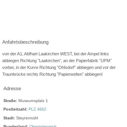
Angaben zu den Festsälen
Kapelle
Trauung im Freien
€€
Preisniveau:
Kosten:
Anfahrtsbeschreibung
Räume ab 550€ (kleiner Saal für ca. 50-100 Personen)
mietbar
von der A1, Abfhart Laakirchen WEST, bei der Ampel links
abbiegen Richtung "Laakirchen", an der Papierfabrik "UPM"
Öffnungszeiten für Hochzeitsfeier:
vorbei, in der Kurve Richtung "Ohlsdorf" abbiegen und vor der
Traunbrücke rechts Richtung "Papierwelten" abbiegen!
Adresse
Straße:
Museumsplatz 1
Postleitzahl:
PLZ 4662
Stadt:
Steyrermühl
ganztags geöffnet
Bundesland:
Oberösterreich