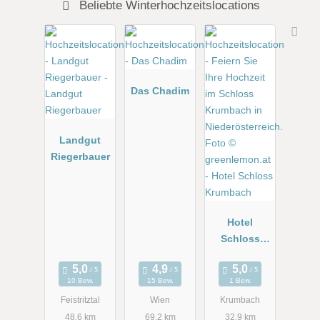
Beliebte Winterhochzeitslocations
Das Chadim
Landgut
Riegerbauer
Hotel
Schloss
Krumbach
10 Bew.
15 Bew.
1 Bew.
Feistritztal
Wien
Krumbach
48.6 km
69.2 km
32.9 km