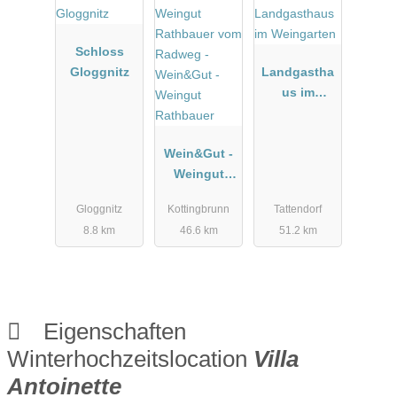
Schloss
Gloggnitz
Landgastha
us im
Weingarten
Wein&Gut -
Weingut
Rathbauer
Gloggnitz
Kottingbrunn
Tattendorf
8.8 km
46.6 km
51.2 km
Eigenschaften
Winterhochzeitslocation
Villa
Antoinette