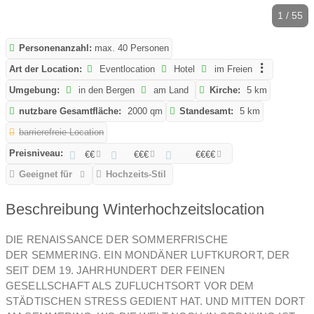
1 / 55
Personenanzahl:
max. 40 Personen
Art der Location:
Eventlocation
Hotel
im Freien
Umgebung:
in den Bergen
am Land
Kirche:
5 km
nutzbare Gesamtfläche:
2000 qm
Standesamt:
5 km
barrierefreie Location
Preisniveau:
€€
€€€
€€€€
Geeignet für
Hochzeits-Stil
Beschreibung Winterhochzeitslocation
DIE RENAISSANCE DER SOMMERFRISCHE
DER SEMMERING. EIN MONDÄNER LUFTKURORT, DER
SEIT DEM 19. JAHRHUNDERT DER FEINEN
GESELLSCHAFT ALS ZUFLUCHTSORT VOR DEM
STÄDTISCHEN STRESS GEDIENT HAT. UND MITTEN DORT