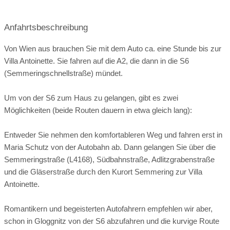
geschlossene Gesellschaft
barrierefreie Location
Platz für Sektempfang
Anfahrtsbeschreibung
Platz für Agape
letzte Renovierung:
2015
Von Wien aus brauchen Sie mit dem Auto ca. eine Stunde bis zur
Villa Antoinette. Sie fahren auf die A2, die dann in die S6
Video
(Semmeringschnellstraße) mündet.
Broschüre
Video der Location
Um von der S6 zum Haus zu gelangen, gibt es zwei
Facebook
instagram
Möglichkeiten (beide Routen dauern in etwa gleich lang):
Perfekte Jahreszeit
Helikopterlandeplatz
Entweder Sie nehmen den komfortableren Weg und fahren erst in
Candybar
Fotobox
weitere Unterlagen
Maria Schutz von der Autobahn ab. Dann gelangen Sie über die
Semmeringstraße (L4168), Südbahnstraße, Adlitzgrabenstraße
und die Gläserstraße durch den Kurort Semmering zur Villa
Antoinette.
Romantikern und begeisterten Autofahrern empfehlen wir aber,
schon in Gloggnitz von der S6 abzufahren und die kurvige Route