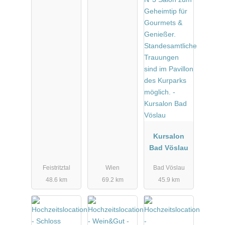
Kursalon
Bad Vöslau
Feistritztal
Wien
Bad Vöslau
48.6 km
69.2 km
45.9 km