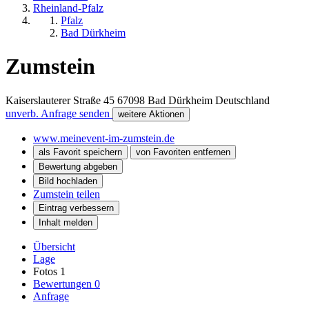
Rheinland-Pfalz
Pfalz
Bad Dürkheim
Zumstein
Kaiserslauterer Straße 45
67098
Bad Dürkheim
Deutschland
unverb. Anfrage senden
weitere Aktionen
www.meinevent-im-zumstein.de
als Favorit speichern
von Favoriten entfernen
Bewertung abgeben
Bild hochladen
Zumstein teilen
Eintrag verbessern
Inhalt melden
Übersicht
Lage
Fotos
1
Bewertungen
0
Anfrage