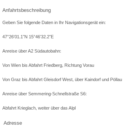
€
€€
Preisniveau:
Anfahrtsbeschreibung
Kosten:
keine Saalmiete
Geben Sie folgende Daten in Ihr Navigationsgerät ein:
Öffnungszeiten für Hochzeitsfeier:
47°26'01.1"N 15°46'32.2"E
ganztags geschlossen
ganztags geschlossen
Anreise über A2 Südautobahn:
Von Wien bis Abfahrt Friedberg, Richtung Vorau
Von Graz bis Abfahrt Gleisdorf West, über Kaindorf und Pöllau
Anreise über Semmering-Schnellstraße S6:
Abfahrt Krieglach, weiter über das Alpl
Adresse