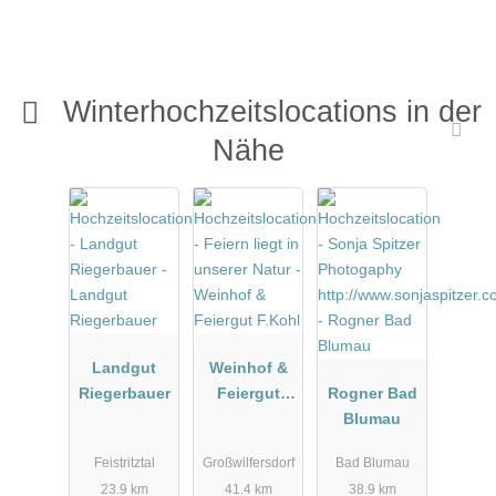
Winterhochzeitslocations in der
Nähe
Landgut
Weinhof &
Riegerbauer
Feiergut
Rogner Bad
F.Kohl
Blumau
Feistritztal
Großwilfersdorf
Bad Blumau
23.9 km
41.4 km
38.9 km