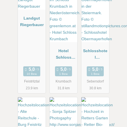
Landgut
Riegerbauer
Hotel
Schlosshote
Schloss
l
Krumbach
Obermayerh
ofen
10 Bew.
1 Bew.
1 Bew.
Feistritztal
Krumbach
Sebersdorf
23.9 km
31.8 km
30.8 km