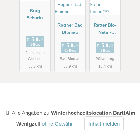
Burg
Feistritz
Rogner Bad
Retter Bio-
Blumau
Natur-
Resort****
1 Bew.
62 Bew.
1 Bew.
Feistritz am
Wechsel
Bad Blumau
Pöllauberg
33.7 km
38.9 km
13.4 km
Alle Angaben zu
Winterhochzeitslocation BartlAlm
Wenigzell
ohne Gewähr
Inhalt melden