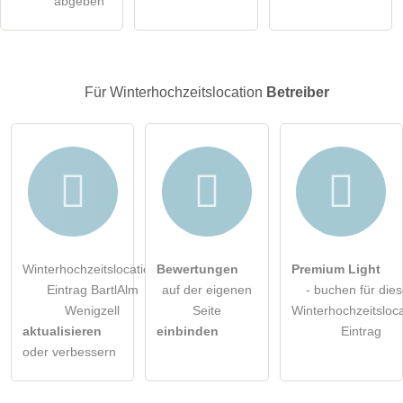
abgeben
Hinweis:
Bitte beachten Sie, öffentliche Fragen sind
für alle
Besucher sichtbar
.
Klicken Sie hier um eine
individuelle Frage
an den
Für Winterhochzeitslocation
Betreiber
Winterhochzeitslocation-Eintrag zu stellen
.
Winterhochzeitslocation-
Bewertungen
Premium Light
Eintrag BartlAlm
auf der eigenen
- buchen für die
Wenigzell
Seite
Winterhochzeitsloca
aktualisieren
einbinden
Eintrag
oder verbessern