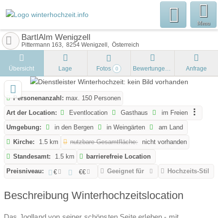
Menu
BartlAlm Wenigzell
Pittermann 163
8254
Wenigzell
Österreich
Übersicht
Lage
Fotos
Bewertungen
Anfrage
0
Personenanzahl:
max. 150 Personen
Art der Location:
Eventlocation
Gasthaus
im Freien
Umgebung:
in den Bergen
in Weingärten
am Land
Kirche:
1.5 km
nutzbare Gesamtfläche:
nicht vorhanden
Standesamt:
1.5 km
barrierefreie Location
Preisniveau:
Geeignet für
Hochzeits-Stil
€
€€
Beschreibung Winterhochzeitslocation
Das Joglland von seiner schönsten Seite erleben - mit