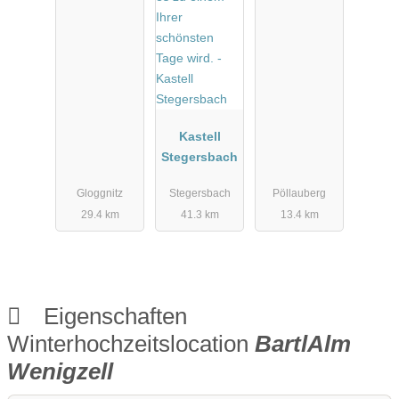
Kastell
Stegersbach
Gloggnitz
Stegersbach
Pöllauberg
29.4 km
41.3 km
13.4 km
Eigenschaften
Winterhochzeitslocation
BartlAlm
Wenigzell