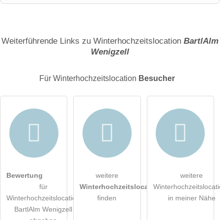
Name
Weiterführende Links zu Winterhochzeitslocation
BartlAlm
Wenigzell
E-Mail-Adresse (wird nicht veröffentlicht)
Für Winterhochzeitslocation
Besucher
Hiermit akzeptiere ich die
AGB
.
Bewertung
weitere
weitere
für
Winterhochzeitslocations
Winterhochzeitslocat
Die
Datenschutzerklärung
habe ich zur Kenntnis genommen.
Winterhochzeitslocation
finden
in meiner Nähe
BartlAlm Wenigzell
öffentliche Frage stellen
Abbrechen