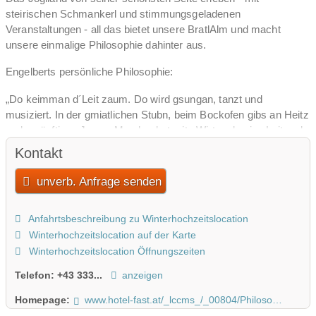
steirischen Schmankerl und stimmungsgeladenen
Veranstaltungen - all das bietet unsere BratlAlm und macht
unsere einmalige Philosophie dahinter aus.
Engelberts persönliche Philosophie:
„Do keimman d´Leit zaum. Do wird gsungan, tanzt und
musiziert. In der gmiatlichen Stubn, beim Bockofen gibs an Heitz
und a zünftigen Jausn. Ma plaudert mitn Wirt und seine Leit und
gfreit si über die familiäre Atmosphär. Zu gurter Letzt hot ma no
Kontakt
an herrlichen Blick übers scheine Joglland.“
unverb. Anfrage senden
Neben dem Hotel Fast soll die BratlAlm ein ganz besonderer
Platz der Gemütlichkeit für Jung und Alt sein.
Anfahrtsbeschreibung zu Winterhochzeitslocation
Winterhochzeitslocation auf der Karte
Winterhochzeitslocation Öffnungszeiten
Telefon:
+43 333...
anzeigen
Homepage:
www.hotel-fast.at/_lccms_/_00804/Philosophie.htm