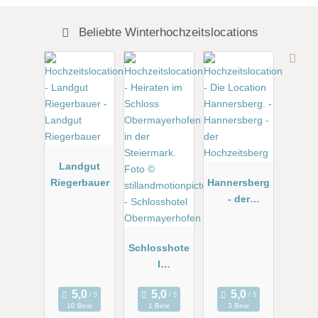
Beliebte Winterhochzeitslocations
Landgut
Riegerbauer
Hannersberg
- der
Hochzeitsbe
rg
Schlosshote
l
Obermayerh
ofen
10 Bew.
1 Bew.
3 Bew.