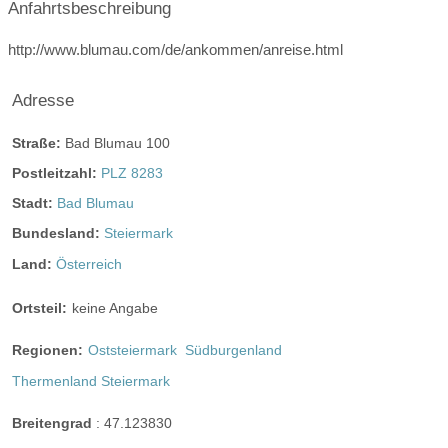
ganztags geöffnet
Anfahrtsbeschreibung
ganztags geöffnet
http://www.blumau.com/de/ankommen/anreise.html
Adresse
Angaben zur Sperrstunde:
verhandlbar
Straße:
Bad Blumau 100
Hunde erlaubt
Postleitzahl:
PLZ 8283
Rauchen:
eingeschränkt erlaubt
Wintergarten
Stadt:
Bad Blumau
Terrasse
Garten
Festzelt
Weinkeller
Bundesland:
Steiermark
Bar
Land:
Österreich
mögliche Tischformate:
Ortsteil:
keine Angabe
Einzeltische rund
Einzeltische eckig
Tafel
Regionen:
Oststeiermark
Südburgenland
U-Form
Thermenland Steiermark
Hussen:
kostenlos
geschlossene Gesellschaft
Breitengrad
:
47.123830