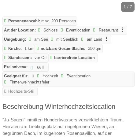
1 / 7
Personenanzahl:
max. 200 Personen
Art der Location:
Schloss
Eventlocation
Restaurant
Umgebung:
am See
mit Seeblick
am Land
Kirche:
1 km
nutzbare Gesamtfläche:
350 qm
Standesamt:
vor Ort
barrierefreie Location
Preisniveau:
€€
Geeignet für:
Hochzeit
Eventlocation
Firmenweihnachtsfeier
Hochzeits-Stil
Beschreibung Winterhochzeitslocation
"Ja-Sagen" inmitten Hundertwassers verwirklichtem Traum.
Heiraten am Lieblingsplatz auf ringelgrünen Wiesen, am
begrünten Dach, im kugelroten Rosenpavillon, auf der