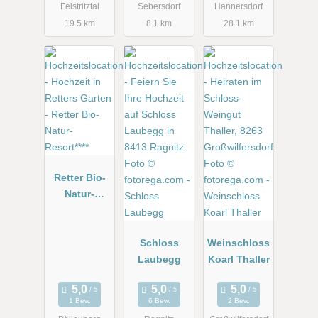
Feistritztal
Sebersdorf
Hannersdorf
19.5 km
8.1 km
28.1 km
Retter Bio-
Natur-
Resort****
Schloss
Weinschloss
Laubegg
Koarl Thaller
1 Bew.
6 Bew.
2 Bew.