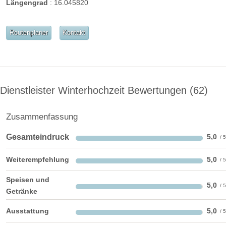
Längengrad
:
16.045820
barrierefreie Location
Platz für Sektempfang
Platz für Agape
letzte Renovierung:
laufend
Routenplaner
Kontakt
Video
Broschüre
Video der Location
Facebook
instagram
Dienstleister Winterhochzeit Bewertungen
62
Perfekte Jahreszeit:
Frühlings-Hochzeit
Sommer-Hochzeit
Zusammenfassung
Herbst-Hochzeit
Winter-Hochzeit
Gesamteindruck
5,0
Helikopterlandeplatz
Candybar
Fotobox
weitere Unterlagen
Weiterempfehlung
5,0
Speisen und
5,0
Getränke
Ausstattung
5,0