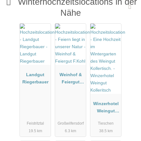
Winterhochzeitslocations in der
Nähe
Landgut
Weinhof &
Riegerbauer
Feiergut
F.Kohl
Winzerhotel
Weingut
Kolleritsch
Feistritztal
Großwilfersdorf
Tieschen
19.5 km
6.3 km
38.5 km