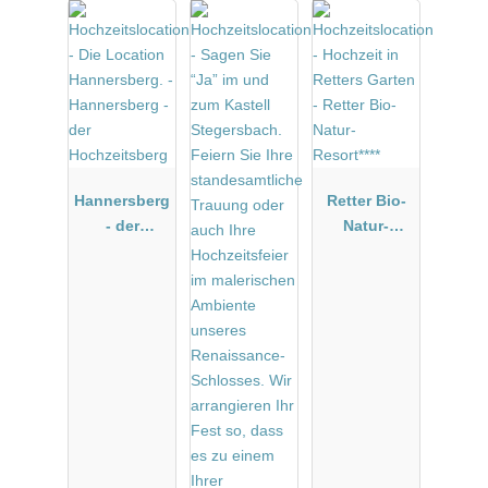
Hannersberg
Retter Bio-
- der
Natur-
Hochzeitsbe
Resort****
rg