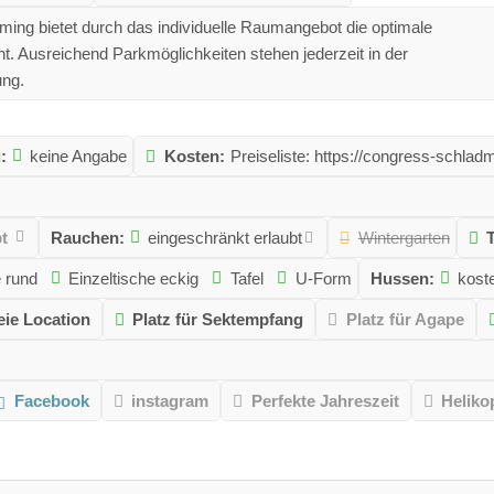
ng bietet durch das individuelle Raumangebot die optimale
nt. Ausreichend Parkmöglichkeiten stehen jederzeit in der
ung.
:
keine Angabe
Kosten:
Preiseliste: https://congress-schladm
t
Rauchen:
eingeschränkt erlaubt
Wintergarten
e rund
Einzeltische eckig
Tafel
U-Form
Hussen:
kost
eie Location
Platz für Sektempfang
Platz für Agape
Facebook
instagram
Perfekte Jahreszeit
Heliko