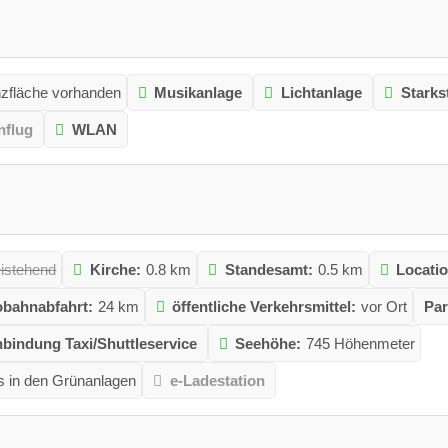
zfläche vorhanden
Musikanlage
Lichtanlage
Starks
nflug
WLAN
eistehend
Kirche:
0.8 km
Standesamt:
0.5 km
Locatio
bahnabfahrt:
24 km
öffentliche Verkehrsmittel:
vor Ort
Par
bindung Taxi/Shuttleservice
Seehöhe:
745 Höhenmeter
s in den Grünanlagen
e-Ladestation