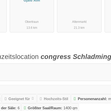
Gjaid Alm
Obertraun
Altenmarkt
13.6 km
21.3 km
zeitslocation
congress Schladmin
t
Geeignet für
Hochzeits-Stil
Personenanzahl:
m
 der Säle:
6
Größter Saal/Raum:
1400 qm