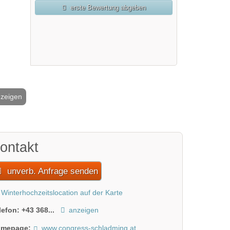
erste Bewertung abgeben
nzeigen
2 / 4
ontakt
unverb. Anfrage senden
Winterhochzeitslocation auf der Karte
lefon:
+43 368...
anzeigen
mepage:
www.congress-schladming.at