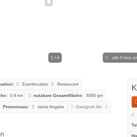
1 / 4
alle Fotos a
cation:
Eventlocation
Restaurant
K
che:
0.8 km
nutzbare Gesamtfläche:
3000 qm
Preisniveau:
keine Angabe
Geeignet für
Te
on
Ho