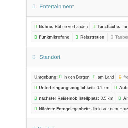
Entertainment
Bühne:
Bühne vorhanden
Tanzfläche:
Tan
Funkmikrofone
Reisstreuen
Taube
Standort
Umgebung:
in den Bergen
am Land
fr
Unterbringungsmöglichkeit:
0.1 km
Auto
nächster Reisemobilstellplatz:
0.5 km
An
Nächste Fotogelegenheit:
direkt vor dem Hau