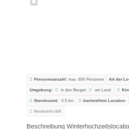
Personenanzahl:
max. 800 Personen
Art der Lo
Umgebung:
in den Bergen
am Land
Kir
Standesamt:
0.5 km
barrierefreie Location
Hochzeits-Stil
Beschreibung Winterhochzeitslocati