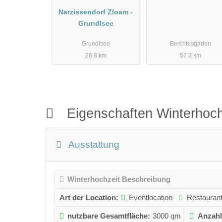
Narzissendorf Zloam -
Grundlsee
Grundlsee
Berchtesgaden
26.8 km
57.3 km
Eigenschaften Winterhoch
Ausstattung
Winterhochzeit Beschreibung
Art der Location:
Eventlocation
Restauran
nutzbare Gesamtfläche:
3000 qm
Anzahl