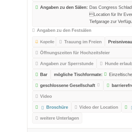
Angaben zu den Sälen:
Das Congress Schladmi
Location für Ihr Eve
Tiefgarage zur Verfüg
Angaben zu den Festsälen
Kapelle
Trauung im Freien
Preisniveau
Öffnungszeiten für Hochzeitsfeier
Angaben zur Sperrstunde
Hunde erlaub
Bar
mögliche Tischformate:
Einzeltisch
geschlossene Gesellschaft
barrierefr
Video
Broschüre
Video der Location
weitere Unterlagen