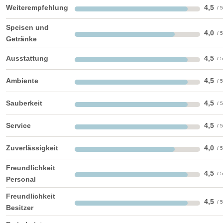
Weiterempfehlung
4,5
Helikopterlandeplatz
Speisen und
Candybar:
Sweettable
Saltybar
Fotobox
4,0
Getränke
weitere Unterlagen
Ausstattung
4,5
Ambiente
4,5
Sauberkeit
4,5
Service
4,5
Zuverlässigkeit
4,0
Freundlichkeit
4,5
Personal
Freundlichkeit
4,5
Besitzer