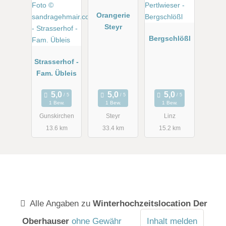
Orangerie
Steyr
Bergschlößl
Strasserhof -
Fam. Übleis
1 Bew.
1 Bew.
1 Bew.
Gunskirchen
Steyr
Linz
13.6 km
33.4 km
15.2 km
Alle Angaben zu
Winterhochzeitslocation Der
Oberhauser
ohne Gewähr
Inhalt melden