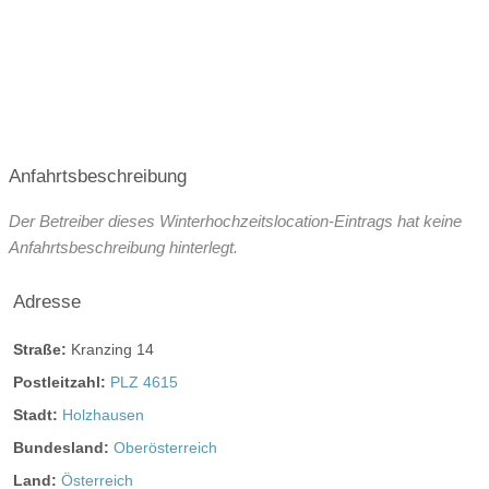
Öffnungszeiten für Hochzeitsfeier:
ganztags geöffnet
ganztags geöffnet
ganztags geöffnet
Anfahrtsbeschreibung
ganztags geöffnet
Der Betreiber dieses Winterhochzeitslocation-Eintrags hat keine
ganztags geöffnet
Anfahrtsbeschreibung hinterlegt.
ganztags geöffnet
Adresse
ganztags geöffnet
ganztags geöffnet
Straße:
Kranzing 14
Postleitzahl:
PLZ 4615
Stadt:
Holzhausen
Angaben zur Sperrstunde:
4:00 Uhr
Bundesland:
Oberösterreich
Hunde erlaubt
Rauchen:
nur im Freien
Land:
Österreich