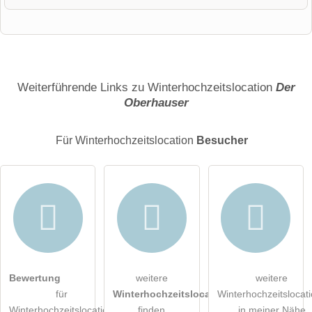
Vorname
Name
Weiterführende Links zu Winterhochzeitslocation
Der
Oberhauser
E-Mail-Adresse (wird nicht veröffentlicht)
Für Winterhochzeitslocation
Besucher
Hiermit akzeptiere ich die
AGB
.
Bewertung
weitere
weitere
für
Winterhochzeitslocations
Winterhochzeitslocat
Die
Datenschutzerklärung
habe ich zur Kenntnis genommen.
Winterhochzeitslocation
finden
in meiner Nähe