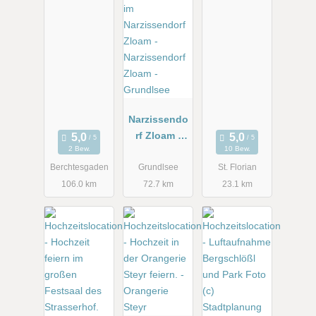
Narzissendo
rf Zloam -
2 Bew.
10 Bew.
Grundlsee
Berchtesgaden
Grundlsee
St. Florian
106.0 km
72.7 km
23.1 km