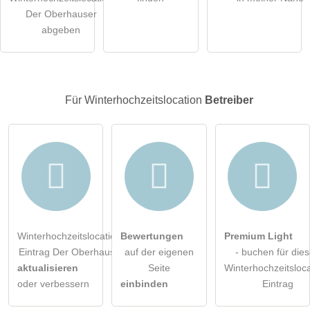
Der Oberhauser
öffentliche Frage stellen
Abbrechen
abgeben
Hinweis:
Bitte beachten Sie, öffentliche Fragen sind
für alle
Besucher sichtbar
.
Klicken Sie hier um eine
individuelle Frage
an den
Für Winterhochzeitslocation
Betreiber
Winterhochzeitslocation-Eintrag zu stellen
.
Winterhochzeitslocation-
Bewertungen
Premium Light
Eintrag Der Oberhauser
auf der eigenen
- buchen für die
aktualisieren
Seite
Winterhochzeitsloca
oder verbessern
einbinden
Eintrag