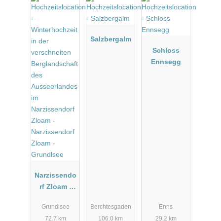
Salzbergalm
Schloss
Ennsegg
Narzissendo
rf Zloam -
Grundlsee
Grundlsee
Berchtesgaden
Enns
72.7 km
106.0 km
29.2 km