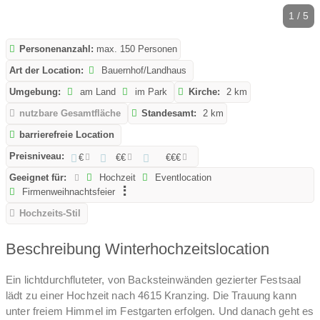
1 / 5
Personenanzahl:
max. 150 Personen
Art der Location:
Bauernhof/Landhaus
Umgebung:
am Land
im Park
Kirche:
2 km
nutzbare Gesamtfläche
Standesamt:
2 km
barrierefreie Location
Preisniveau:
€
€€
€€€
Geeignet für:
Hochzeit
Eventlocation
Firmenweihnachtsfeier
Hochzeits-Stil
Beschreibung Winterhochzeitslocation
Ein lichtdurchfluteter, von Backsteinwänden gezierter Festsaal
lädt zu einer Hochzeit nach 4615 Kranzing. Die Trauung kann
unter freiem Himmel im Festgarten erfolgen. Und danach geht es