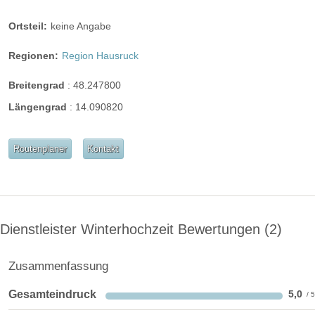
Wintergarten
Terrasse
Garten
Ortsteil:
keine Angabe
Festzelt
Weinkeller
Bar
Regionen:
Region Hausruck
mögliche Tischformate:
Einzeltische rund
Tafel
Breitengrad
:
48.247800
Hussen:
nicht vorhanden
Längengrad
:
14.090820
geschlossene Gesellschaft
barrierefreie Location
Platz für Sektempfang
Routenplaner
Kontakt
Platz für Agape
letzte Renovierung:
2020
Video
Broschüre
Video der Location
Facebook
Dienstleister Winterhochzeit Bewertungen
2
instagram
Zusammenfassung
Perfekte Jahreszeit:
Frühlings-Hochzeit
Sommer-Hochzeit
Gesamteindruck
5,0
Herbst-Hochzeit
Winter-Hochzeit