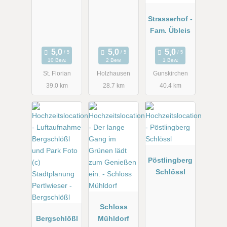
Strasserhof -
Fam. Übleis
10 Bew.
2 Bew.
1 Bew.
St. Florian
Holzhausen
Gunskirchen
39.0 km
28.7 km
40.4 km
Pöstlingberg
Schlössl
Schloss
Bergschlößl
Mühldorf