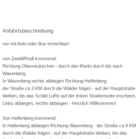
6 Trapeztische hellgrau, 14 Sessel, 5 Stehtische,
Cocktails, Gin-Tonic vom Druckfass, Soda, eine Vielfalt an
Loungebereich für 15 Personen und Barbereich
Wein weiß/rot, Kaffee
Für extra Ausstattung wie Tische/Stehtische/Sessel etc
Showcooking
Platz für Buffet
Anfahrtsbeschreibung
entstehen geringe Mehrkosten.
mögliche Sonderwünsche:
Wir können auf (fast) alle Sonderwünsche eingehen. Sehr
nur mit Auto oder Bus erreichbar!
Sehr gerne bieten wir Tischtücher, Stehtisch-Hussen oder
gerne besprechen wir persönlich mit Ihnen unsere
Stuhlhussen gegen günstige Reinigungspauschalen an.
Möglichkeiten.
von Zwettl/Rodl kommend:
Richtung Oberneukirchen - durch den Markt durch bis nach
Falls gewünscht, decken wir Tische und Stehtische nach
Zusatzgebühren bei externem Catering:
Waxenberg
Ihren Vorlieben.
Falls Sie die gesamte Planung mit Caterings und
In Waxenberg rechts abbiegen Richtung Helfenberg
Diese Mehrkosten sind ebenfalls von Ihnen zu tragen.
Festausstattern etc. selbst übernehmen, wird nur die
der Straße ca 3 KM durch die Wälder folgen - auf der Hauptstraße
Raummiete bzw ein kleines Tellergeld (€ 2,50 pP) fällig.
bleiben, bis das Schild LoRe auf der linken Straßenseite erscheint.
Sehr gerne bieten wir Ihnen unverbindlich die gewünschte
Links abbiegen, rechts abbiegen - Herzlich Willkommen!
Ausstattung an.
Von Helfenberg kommend:
Catering frei wählbar!
In Helfenberg abbiegen Richtung Waxenberg - der Straße ca 8 KM
durch die Wälder folgen - auf der Hauptstraße bleiben, bis das
Getränke kommen von unserem Betrieb! Von Bier vom