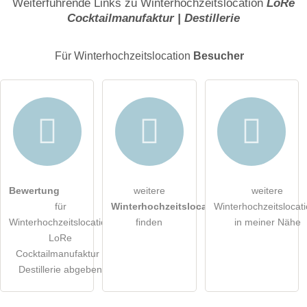
Weiterführende Links zu Winterhochzeitslocation
LoRe
Cocktailmanufaktur | Destillerie
E-Mail-Adresse (wird nicht veröffentlicht)
Für Winterhochzeitslocation
Besucher
Hiermit akzeptiere ich die
AGB
.
Bewertung
weitere
weitere
für
Winterhochzeitslocations
Winterhochzeitslocat
Die
Datenschutzerklärung
habe ich zur Kenntnis genommen.
Winterhochzeitslocation
finden
in meiner Nähe
LoRe
öffentliche Frage stellen
Abbrechen
Cocktailmanufaktur |
Destillerie abgeben
Hinweis:
Bitte beachten Sie, öffentliche Fragen sind
für alle
Besucher sichtbar
.