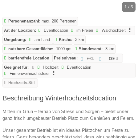
1 / 5
Personenanzahl:
max. 200 Personen
Art der Location:
Eventlocation
im Freien
Waldhochzeit
Umgebung:
am Land
Kirche:
3 km
nutzbare Gesamtfläche:
1000 qm
Standesamt:
3 km
barrierefreie Location
Preisniveau:
€€
€€€
Geeignet für:
Hochzeit
Eventlocation
Firmenweihnachtsfeier
Hochzeits-Stil
Beschreibung Winterhochzeitslocation
Mitten im Grün – fernab von Stress und Sorgen – bietet unser
ganz frisch umgebauter Betrieb Platz zum Genießen und Feiern.
Unser gesamter Betrieb ist ein ideales Plätzchen um Feste zu
feiern. Ganz besonders geschätzt wird, dass wir unabhängig von