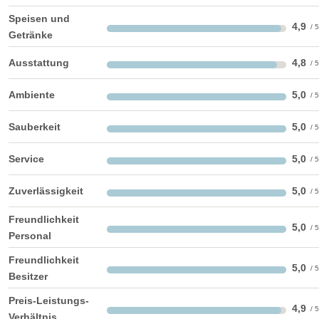
Facebook
instagram
Speisen und
4,9
Getränke
Perfekte Jahreszeit:
Frühlings-Hochzeit
Sommer-Hochzeit
Ausstattung
4,8
Herbst-Hochzeit
Winter-Hochzeit
Ambiente
5,0
Helikopterlandeplatz
Candybar
Fotobox
weitere Unterlagen
Sauberkeit
5,0
Service
5,0
Zuverlässigkeit
5,0
Freundlichkeit
5,0
Personal
Freundlichkeit
5,0
Besitzer
Preis-Leistungs-
4,9
Verhältnis