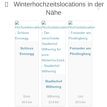
Winterhochzeitslocations in der
Hintergrundtätigkeiten
Nähe
Parkplätze direkt vor der Haustür
Je nach dem welche Bereich genutzt werden möchten, bieten
wir Platz für insgesamt 200 Personen.
Am besten gleich anrufen und Termin zur Besichtigung/Beratung
vereinbaren.
Schloss
Freiseder am
0650/ 714 93 06
Ennsegg
Pöstlingberg
Wir freuen uns!
Stadlerhof
Wilhering
Enns
Wilhering
Linz
38.9 km
22.9 km
20.5 km