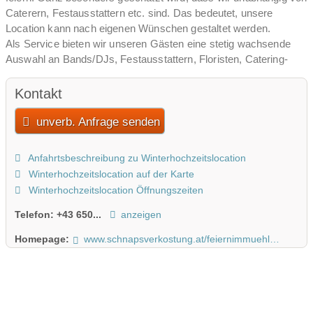
Caterern, Festausstattern etc. sind. Das bedeutet, unsere
Location kann nach eigenen Wünschen gestaltet werden.
Als Service bieten wir unseren Gästen eine stetig wachsende
Auswahl an Bands/DJs, Festausstattern, Floristen, Catering-
Möglichkeiten und anderen Programmpunkten wie zB
Feuershows.
Kontakt
Unsere Event-Zone umfasst:
unverb. Anfrage senden
Barbereich im Industrie-Style ~ 40m2
Loungebereich gleich angrenzend ~ 40m2
Anfahrtsbeschreibung zu Winterhochzeitslocation
Sitzbereich: 60 m2 – bietet Platz für ca 50 Tafelgäste
Winterhochzeitslocation auf der Karte
Bereich kann auch mit Stehtischen ausgestattet werden
Winterhochzeitslocation Öffnungszeiten
fasst dann bis zu 200 Personen
Telefon:
+43 650...
anzeigen
überdachte Terrasse ~ 35m2 – Raucherbereich
Homepage:
www.schnapsverkostung.at/feiernimmuehlviertel
großzügige Außenanlage – Grünfläche mit Steinmauer, Wald,
kleiner Teich
Dachterrasse ~ 90 m2
weiter Räumlichkeiten für Catering und andere