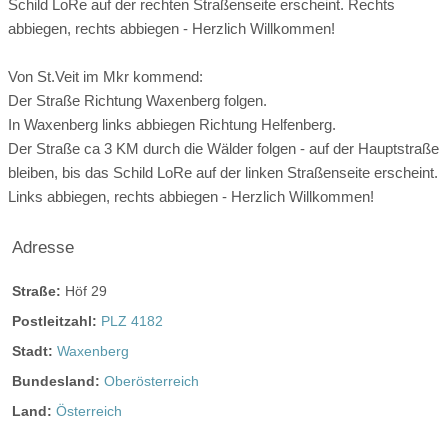
Schild LoRe auf der rechten Straßenseite erscheint. Rechts
Fass über Eistee bis zum Gin-Tonic - wir bieten eine tolle
abbiegen, rechts abbiegen - Herzlich Willkommen!
Auswahl!
Öffnungszeiten für Hochzeitsfeier:
Von St.Veit im Mkr kommend:
Der Straße Richtung Waxenberg folgen.
ganztags geschlossen
In Waxenberg links abbiegen Richtung Helfenberg.
ganztags geöffnet
Der Straße ca 3 KM durch die Wälder folgen - auf der Hauptstraße
bleiben, bis das Schild LoRe auf der linken Straßenseite erscheint.
ganztags geöffnet
Links abbiegen, rechts abbiegen - Herzlich Willkommen!
ganztags geöffnet
Adresse
ganztags geöffnet
Straße:
Höf 29
ganztags geöffnet
Postleitzahl:
PLZ 4182
ganztags geschlossen
Stadt:
Waxenberg
ganztags geschlossen
Bundesland:
Oberösterreich
Land:
Österreich
Angaben zur Sperrstunde: