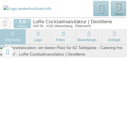
Menu
LoRe Cocktailmanufaktur | Destillerie
Höf 29
4182
Waxenberg
Österreich
8 Bew.
Übersicht
Lage
Fotos
Bewertungen
Anfrage
5