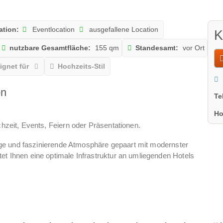
ation:
Eventlocation
ausgefallene Location
K
nutzbare Gesamtfläche:
155 qm
Standesamt:
vor Ort
ignet für
Hochzeits-Stil
on
Te
Ho
hzeit, Events, Feiern oder Präsentationen.
rtige und faszinierende Atmosphäre gepaart mit modernster
t Ihnen eine optimale Infrastruktur an umliegenden Hotels