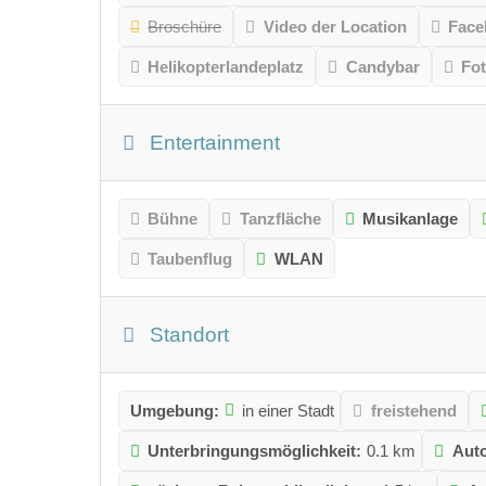
Broschüre
Video der Location
Face
Helikopterlandeplatz
Candybar
Fo
Entertainment
Bühne
Tanzfläche
Musikanlage
Taubenflug
WLAN
Standort
Umgebung:
in einer Stadt
freistehend
Unterbringungsmöglichkeit:
0.1 km
Auto