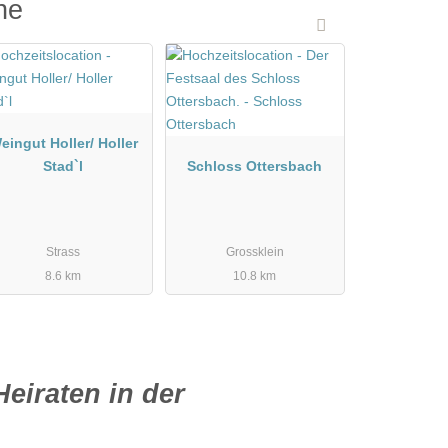
he
eingut Holler/ Holler
Stad`l
Schloss Ottersbach
Strass
Grossklein
8.6 km
10.8 km
Heiraten in der