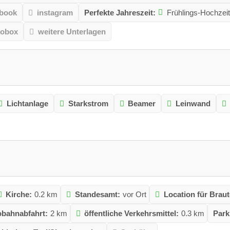
book
instagram
Perfekte Jahreszeit:
Frühlings-Hochzeit
tobox
weitere Unterlagen
Lichtanlage
Starkstrom
Beamer
Leinwand
Kirche:
0.2 km
Standesamt:
vor Ort
Location für Brau
bahnabfahrt:
2 km
öffentliche Verkehrsmittel:
0.3 km
Park