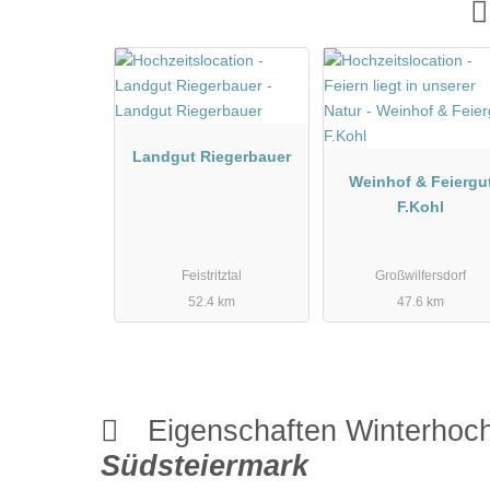
Landgut Riegerbauer
Weinhof & Feiergu
F.Kohl
Feistritztal
Großwilfersdorf
52.4 km
47.6 km
Eigenschaften Winterhoch
Südsteiermark