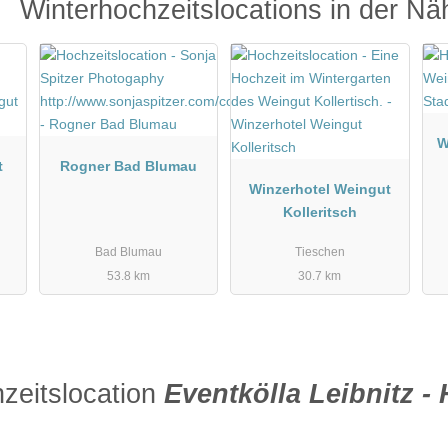
Winterhochzeitslocations in der Nä
W
t
Rogner Bad Blumau
Winzerhotel Weingut
Kolleritsch
Bad Blumau
Tieschen
53.8 km
30.7 km
zeitslocation
Eventkölla Leibnitz - 