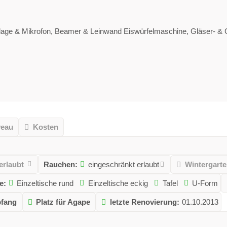
age & Mikrofon, Beamer & Leinwand Eiswürfelmaschine, Gläser- & G
veau
Kosten
erlaubt
Rauchen:
eingeschränkt erlaubt
Wintergart
e:
Einzeltische rund
Einzeltische eckig
Tafel
U-Form
pfang
Platz für Agape
letzte Renovierung:
01.10.2013