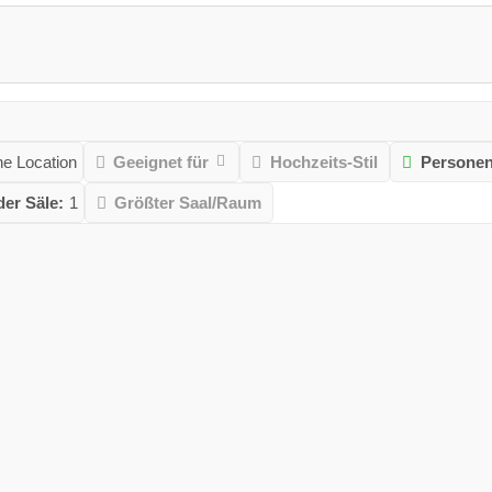
ne Location
Geeignet für
Hochzeits-Stil
Personen
der Säle:
1
Größter Saal/Raum