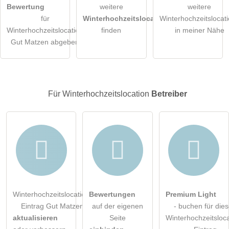
Hiermit akzeptiere ich die
AGB
.
Bewertung
weitere
weitere
für
Winterhochzeitslocations
Winterhochzeitslocat
Die
Datenschutzerklärung
habe ich zur Kenntnis genommen.
Winterhochzeitslocation
finden
in meiner Nähe
Gut Matzen abgeben
öffentliche Frage stellen
Abbrechen
Hinweis:
Bitte beachten Sie, öffentliche Fragen sind
für alle
Besucher sichtbar
.
Für Winterhochzeitslocation
Betreiber
Klicken Sie hier um eine
individuelle Frage
an den
Winterhochzeitslocation-Eintrag zu stellen
.
Winterhochzeitslocation-
Bewertungen
Premium Light
Eintrag Gut Matzen
auf der eigenen
- buchen für die
aktualisieren
Seite
Winterhochzeitsloca