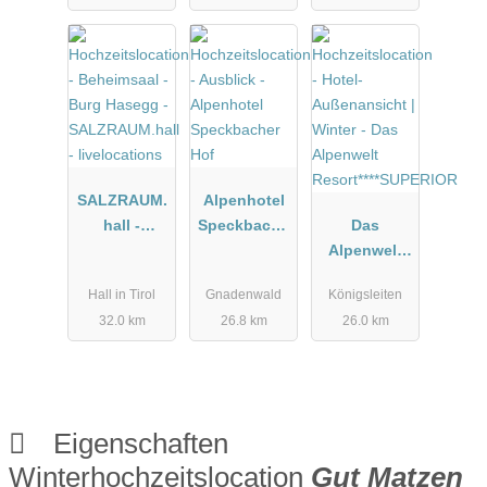
SALZRAUM.
Alpenhotel
hall -
Speckbache
Das
livelocations
r Hof
Alpenwelt
Resort****SU
Hall in Tirol
Gnadenwald
Königsleiten
PERIOR
32.0 km
26.8 km
26.0 km
Eigenschaften
Winterhochzeitslocation
Gut Matzen