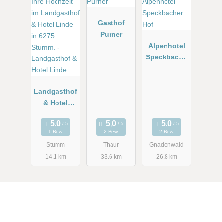
Gasthof
Purner
Alpenhotel
Speckbache
r Hof
Landgasthof
& Hotel
Linde
1 Bew.
2 Bew.
2 Bew.
Stumm
Thaur
Gnadenwald
14.1 km
33.6 km
26.8 km