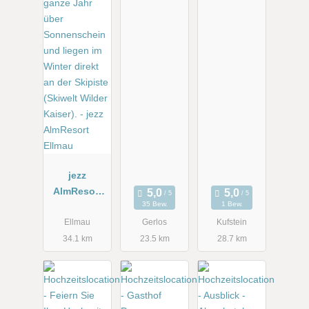
jezz
AlmResort
35 Bew.
1 Bew.
Ellmau
Ellmau
Gerlos
Kufstein
34.1 km
23.5 km
28.7 km