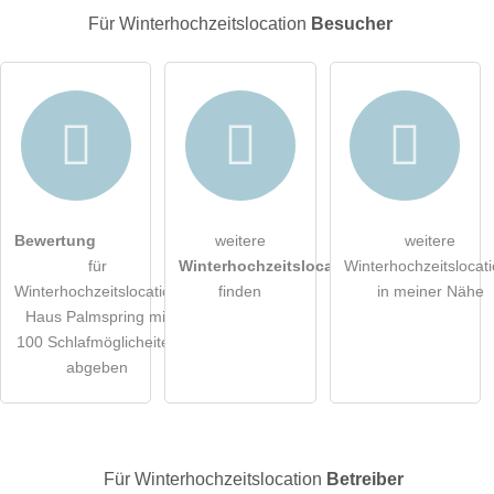
E-Mail-Adresse (wird nicht veröffentlicht)
Für Winterhochzeitslocation
Besucher
Hiermit akzeptiere ich die
AGB
.
Bewertung
weitere
weitere
für
Winterhochzeitslocations
Winterhochzeitslocat
Die
Datenschutzerklärung
habe ich zur Kenntnis genommen.
Winterhochzeitslocation
finden
in meiner Nähe
Haus Palmspring mit
öffentliche Frage stellen
Abbrechen
100 Schlafmöglicheiten
abgeben
Hinweis:
Bitte beachten Sie, öffentliche Fragen sind
für alle
Besucher sichtbar
.
Klicken Sie hier um eine
individuelle Frage
an den
Winterhochzeitslocation-Eintrag zu stellen
.
Für Winterhochzeitslocation
Betreiber