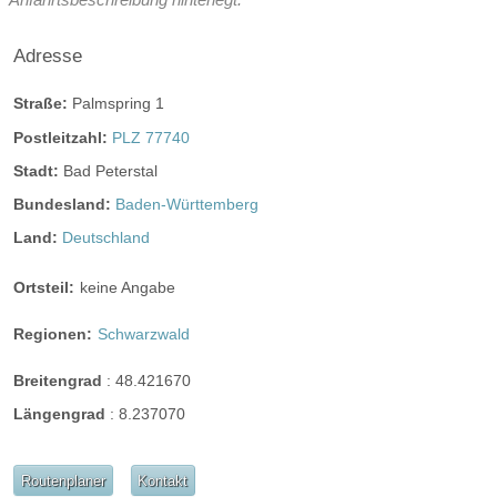
Perfekte Jahreszeit:
Adresse
Frühlings-Hochzeit
Sommer-Hochzeit
Herbst-Hochzeit
Winter-Hochzeit
Straße:
Palmspring 1
Helikopterlandeplatz
Candybar
Fotobox
Postleitzahl:
PLZ 77740
weitere Unterlagen
Stadt:
Bad Peterstal
Bundesland:
Baden-Württemberg
Land:
Deutschland
Ortsteil:
keine Angabe
Regionen:
Schwarzwald
Breitengrad
:
48.421670
Längengrad
:
8.237070
Routenplaner
Kontakt