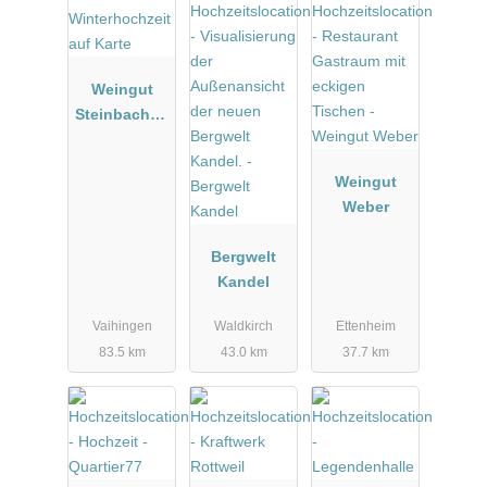
Weingut
Steinbachho
f bei
Stuttgart
Weingut
Weber
Bergwelt
Kandel
Vaihingen
Waldkirch
Ettenheim
83.5 km
43.0 km
37.7 km