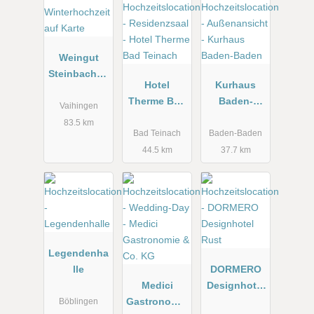
Weingut
Steinbachho
Hotel
Kurhaus
f bei
Therme Bad
Baden-
Stuttgart
Vaihingen
Teinach
Baden
83.5 km
Bad Teinach
Baden-Baden
44.5 km
37.7 km
Legendenha
lle
DORMERO
Medici
Designhotel
Gastronomie
Rust
Böblingen