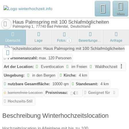
Menu
Haus Palmspring mit 100 Schlafmöglicheiten
Palmspring 1
77740
Bad Peterstal
Deutschland
Übersicht
Lage
Fotos
Bewertungen
Anfrage
1
Personenanzahl:
max. 120 Personen
Art der Location:
Eventlocation
im Freien
Waldhochzeit
Umgebung:
in den Bergen
Kirche:
4 km
nutzbare Gesamtfläche:
10000 qm
Standesamt:
4 km
barrierefreie Location
Preisniveau:
Geeignet für
€
Hochzeits-Stil
Beschreibung Winterhochzeitslocation
Hochzeitslocation in Alleinlage mit bis zu 100