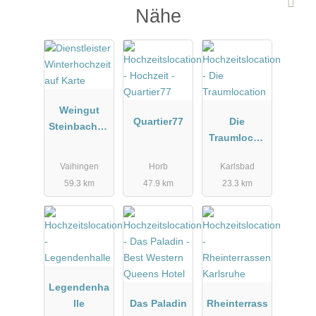
Nähe
Weingut
Quartier77
Die
Steinbachho
Traumlocati
f bei
on
Stuttgart
Vaihingen
Horb
Karlsbad
59.3 km
47.9 km
23.3 km
Legendenha
lle
Das Paladin
Rheinterrass