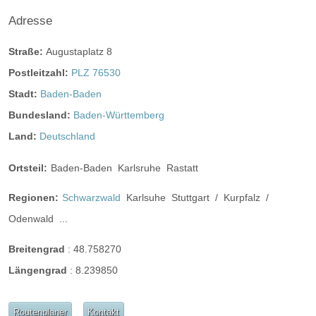
Differenz als Raummiete aufgebucht.
Adresse
Frühere/Längere Öffnungszeiten
Straße:
Augustaplatz 8
Wir berechnen pro angefangener Stunde, die wir außerhalb
Postleitzahl:
PLZ 76530
unsere Öffnungszeiten für die Gäste da
sind einen Stundensatz von:
Stadt:
Baden-Baden
Bundesland:
Baden-Württemberg
Vor 18.00 Uhr und nach 1.00 Uhr bzw. am Wochenende
Land:
Deutschland
(Fr.& Sa.) nach 2.00 Uhr.
Ortsteil:
Baden-Baden
Karlsruhe
Rastatt
bis 50 Personen € 200,- / Stunde
50-100 Personen € 300,- / Stunde
Regionen:
Schwarzwald
Karlsuhe
Stuttgart
/
Kurpfalz
/
ab 100 Personen € 400,- / Stunde
Odenwald
...
Öffnungszeiten für Hochzeitsfeier:
Breitengrad
:
48.758270
ganztags geöffnet
Längengrad
:
8.239850
ganztags geöffnet
ganztags geöffnet
Routenplaner
Kontakt