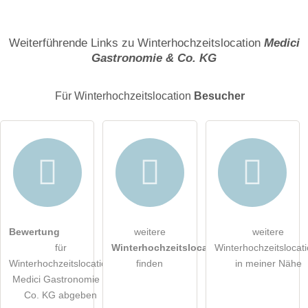
Name
Weiterführende Links zu Winterhochzeitslocation
Medici
Gastronomie & Co. KG
E-Mail-Adresse (wird nicht veröffentlicht)
Für Winterhochzeitslocation
Besucher
Hiermit akzeptiere ich die
AGB
.
Bewertung
weitere
weitere
für
Winterhochzeitslocations
Winterhochzeitslocat
Die
Datenschutzerklärung
habe ich zur Kenntnis genommen.
Winterhochzeitslocation
finden
in meiner Nähe
Medici Gastronomie &
öffentliche Frage stellen
Abbrechen
Co. KG abgeben