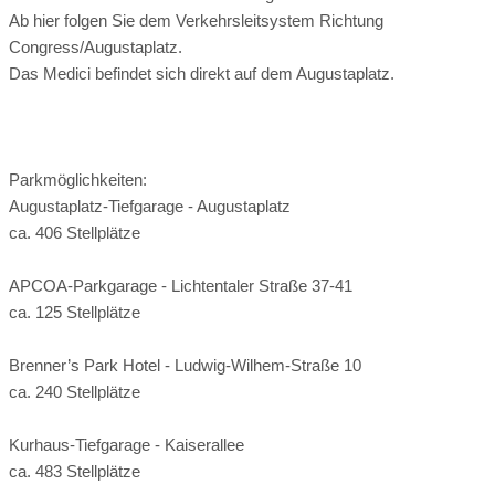
66 qm · Sitzplätze für max. 60 Personen
• Bereitstellung von Mikrofon, Beamer, Leinwand &
vegan, vegetarisch, glutenfrei, laktosefrei, Allergiker
Ab hier folgen Sie dem Verkehrsleitsystem Richtung
Bestuhlung mit Lounge Tischen oder Stehtischen ·
Tanzfläche
Congress/Augustaplatz.
Teppichboden
Zusatzgebühren bei externem Catering:
• Individuelle Betreuung von der Planung bis zur
Das Medici befindet sich direkt auf dem Augustaplatz.
kein externes Catering möglich
Angaben zu den Festsälen
Durchführung am Abend
• Vermittlung von weiteren Dienstleistern
Kapelle
Trauung im Freien
• Tastingmenü für 2 Personen
149,00€ pro Person (ab 60 Personen)
€€
€€€
Preisniveau:
Parkmöglichkeiten:
(Miindestumsatz von 10.000,00€ an Speisen & Getränken)
Augustaplatz-Tiefgarage - Augustaplatz
Kosten:
ca. 406 Stellplätze
Angebot in der Nebensaison
Mindestumsätze
Die Mindestumsätze beziehen sich ausschließlich auf
APCOA-Parkgarage - Lichtentaler Straße 37-41
Speisen & Getränke
ca. 125 Stellplätze
Medici exklusiv € 10.000, -
Brenner’s Park Hotel - Ludwig-Wilhem-Straße 10
Restaurant exklusiv € 5.000, -
ca. 240 Stellplätze
Kleines Separée exklusiv € 500,-
Großes Separée exklusiv € 1.000,-
Kurhaus-Tiefgarage - Kaiserallee
ca. 483 Stellplätze
Wird der Mindestumsatz nicht erreicht, so wird die