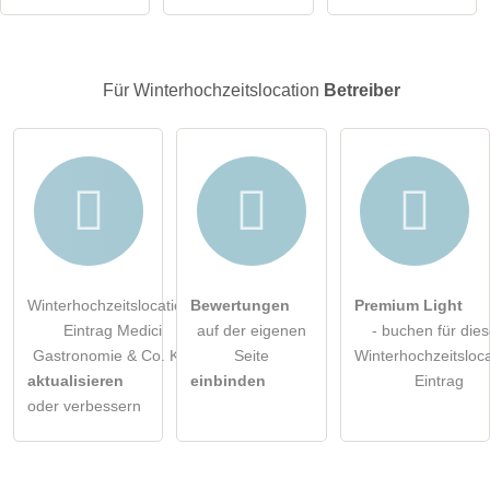
Hinweis:
Bitte beachten Sie, öffentliche Fragen sind
für alle
Besucher sichtbar
.
Klicken Sie hier um eine
individuelle Frage
an den
Für Winterhochzeitslocation
Betreiber
Winterhochzeitslocation-Eintrag zu stellen
.
Winterhochzeitslocation-
Bewertungen
Premium Light
Eintrag Medici
auf der eigenen
- buchen für die
Gastronomie & Co. KG
Seite
Winterhochzeitsloca
aktualisieren
einbinden
Eintrag
oder verbessern