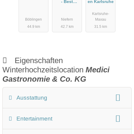
- Best
en Karlsruhe
Western
Karlsruhe-
Queens
Böblingen
Niefern
Maxau
Hotel
44.9 km
42.7 km
31.5 km
Eigenschaften
Winterhochzeitslocation
Medici
Gastronomie & Co. KG
Ausstattung
Winterhochzeit Beschreibung
Entertainment
Art der Location:
Eventlocation
Restaurant
Wintergarten