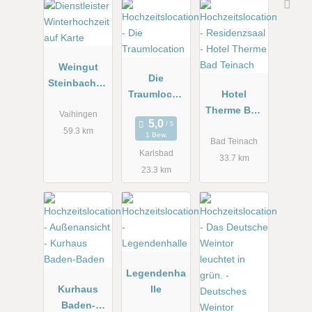
Weingut
Die
Steinbachho
Traumlocati
Hotel
f bei
on
Therme Bad
Stuttgart
Vaihingen
Teinach
59.3 km
1 Bew.
Bad Teinach
Karlsbad
33.7 km
23.3 km
Legendenha
Kurhaus
lle
Baden-