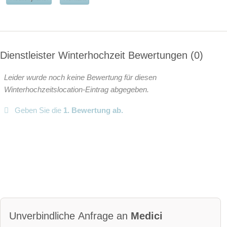
ganztags geöffnet
ganztags geöffnet
ganztags geöffnet
Dienstleister Winterhochzeit Bewertungen
0
ganztags geöffnet
Leider wurde noch keine Bewertung für diesen
Winterhochzeitslocation-Eintrag abgegeben.
ganztags geöffnet
Geben Sie die
1. Bewertung ab.
Angaben zur Sperrstunde:
keine Sperrstunde
Hunde erlaubt
Rauchen:
eingeschränkt erlaubt
Wintergarten
Terrasse
Garten
Festzelt
Weinkeller
Bar
Unverbindliche Anfrage an
Medici
mögliche Tischformate: