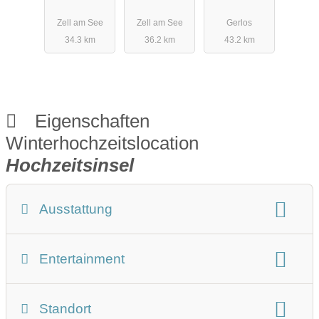
Zell am See
Zell am See
Gerlos
34.3 km
36.2 km
43.2 km
Eigenschaften
Winterhochzeitslocation
Hochzeitsinsel
Ausstattung
Winterhochzeit Beschreibung
Entertainment
Art der Location:
Eventlocation
Restaurant
Gasthaus
Hotel
Bühne:
keine Bühne
Tanzfläche
Standort
Wintergarten
im Freien
Bauernhof/Landhaus