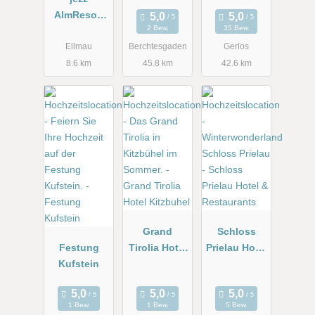
AlmResort
2 Bew.
35 Bew.
Ellmau
Ellmau
Berchtesgaden
Gerlos
8.6 km
45.8 km
42.6 km
Grand
Schloss
Festung
Tirolia Hotel
Prielau Hotel
Kufstein
Kitzbuhel
&
Restaurants
1 Bew.
1 Bew.
5 Bew.