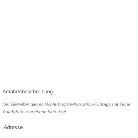
Tiroler+Weinstube bis 60 Personen
Zusatzgebühren bei externem Catering
Terrasse+Zelt bis 120 Personen
Alles zusammen: bis 250 Personen
Angaben zu den Festsälen
Kapelle
Trauung im Freien
€
€€€€
Preisniveau:
Kosten
Öffnungszeiten für Hochzeitsfeier:
ganztags geöffnet
Anfahrtsbeschreibung
ganztags geöffnet
Der Betreiber dieses Winterhochzeitslocation-Eintrags hat keine
ganztags geöffnet
Anfahrtsbeschreibung hinterlegt.
ganztags geöffnet
Adresse
ganztags geöffnet