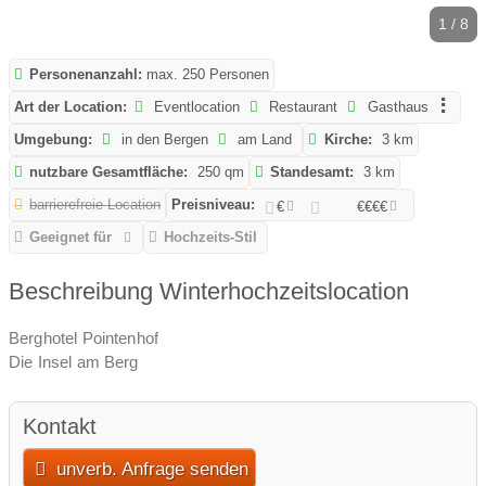
1 / 8
Personenanzahl:
max. 250 Personen
Art der Location:
Eventlocation
Restaurant
Gasthaus
Umgebung:
in den Bergen
am Land
Kirche:
3 km
nutzbare Gesamtfläche:
250 qm
Standesamt:
3 km
barrierefreie Location
Preisniveau:
€
€€€€
Geeignet für
Hochzeits-Stil
Beschreibung Winterhochzeitslocation
Berghotel Pointenhof
Die Insel am Berg
Kontakt
unverb. Anfrage senden