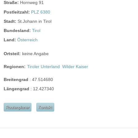
ganztags geöffnet
Straße:
Hornweg 91
Postleitzahl:
PLZ 6380
ganztags geöffnet
Stadt:
St.Johann in Tirol
ganztags geöffnet
Bundesland:
Tirol
Land:
Österreich
Angaben zur Sperrstunde:
Open end
Ortsteil:
keine Angabe
auf Anfrage
Hunde erlaubt
Regionen:
Tiroler Unterland
Wilder Kaiser
Rauchen:
eingeschränkt erlaubt
Wintergarten
Breitengrad
:
47.514680
Terrasse
Garten
Festzelt
Weinkeller
Längengrad
:
12.427340
Bar
Routenplaner
Kontakt
mögliche Tischformate:
Einzeltische rund
Einzeltische eckig
Tafel
U-Form
Hussen:
kostenpflichtig