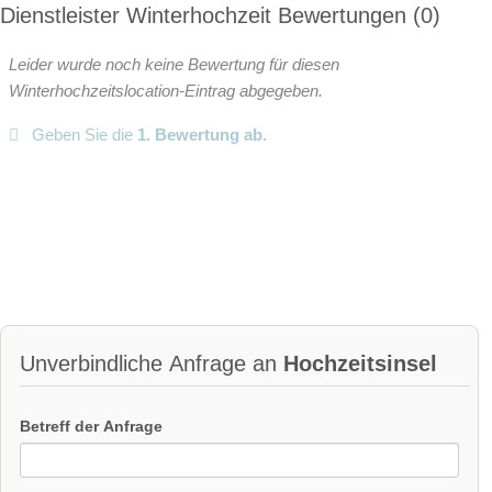
Dienstleister Winterhochzeit Bewertungen
0
geschlossene Gesellschaft
Leider wurde noch keine Bewertung für diesen
barrierefreie Location
Platz für Sektempfang
Winterhochzeitslocation-Eintrag abgegeben.
Platz für Agape
letzte Renovierung:
2010
Geben Sie die
1. Bewertung ab.
Video
Broschüre
Video der Location
Facebook
instagram
Perfekte Jahreszeit:
Frühlings-Hochzeit
Sommer-Hochzeit
Herbst-Hochzeit
Winter-Hochzeit
Unverbindliche Anfrage an
Hochzeitsinsel
Helikopterlandeplatz
Candybar
Fotobox
weitere Unterlagen
Betreff der Anfrage