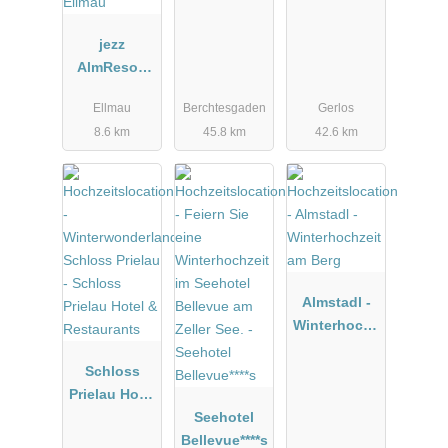
jezz
AlmResort
Ellmau
Ellmau
Berchtesgaden
Gerlos
8.6 km
45.8 km
42.6 km
Almstadl -
Winterhochz
eit am Berg
Schloss
Prielau Hotel
&
Seehotel
Restaurants
Bellevue****s